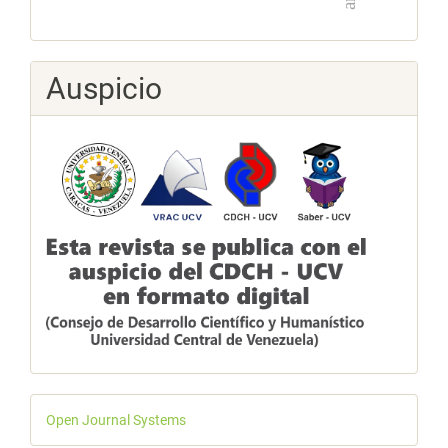
Auspicio
Desarrollado
Open Journal Systems
por