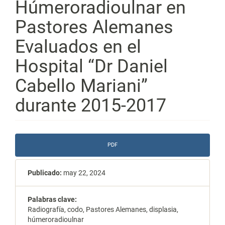
Húmeroradioulnar en
Pastores Alemanes
Evaluados en el
Hospital “Dr Daniel
Cabello Mariani”
durante 2015-2017
Barra
PDF
lateral
del
Publicado:
may 22, 2024
artículo
Palabras clave:
Radiografía, codo, Pastores Alemanes, displasia,
húmeroradioulnar