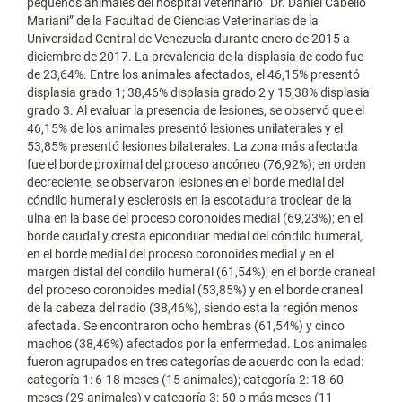
pequeños animales del hospital veterinario “Dr. Daniel Cabello
Mariani” de la Facultad de Ciencias Veterinarias de la
Universidad Central de Venezuela durante enero de 2015 a
diciembre de 2017. La prevalencia de la displasia de codo fue
de 23,64%. Entre los animales afectados, el 46,15% presentó
displasia grado 1; 38,46% displasia grado 2 y 15,38% displasia
grado 3. Al evaluar la presencia de lesiones, se observó que el
46,15% de los animales presentó lesiones unilaterales y el
53,85% presentó lesiones bilaterales. La zona más afectada
fue el borde proximal del proceso ancóneo (76,92%); en orden
decreciente, se observaron lesiones en el borde medial del
cóndilo humeral y esclerosis en la escotadura troclear de la
ulna en la base del proceso coronoides medial (69,23%); en el
borde caudal y cresta epicondilar medial del cóndilo humeral,
en el borde medial del proceso coronoides medial y en el
margen distal del cóndilo humeral (61,54%); en el borde craneal
del proceso coronoides medial (53,85%) y en el borde craneal
de la cabeza del radio (38,46%), siendo esta la región menos
afectada. Se encontraron ocho hembras (61,54%) y cinco
machos (38,46%) afectados por la enfermedad. Los animales
fueron agrupados en tres categorías de acuerdo con la edad:
categoría 1: 6-18 meses (15 animales); categoría 2: 18-60
meses (29 animales) y categoría 3: 60 o más meses (11