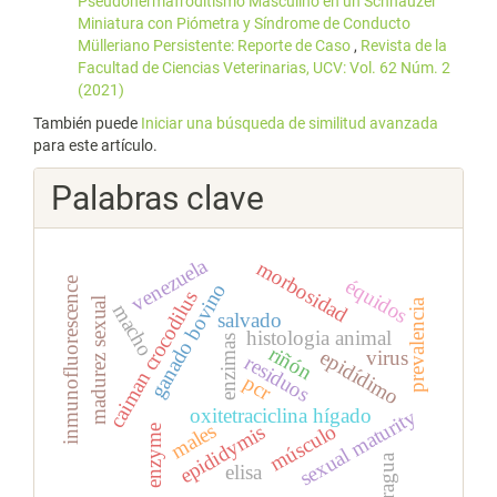
Pseudohermafroditismo Masculino en un Schnauzer
Miniatura con Piómetra y Síndrome de Conducto
Mülleriano Persistente: Reporte de Caso
,
Revista de la
Facultad de Ciencias Veterinarias, UCV: Vol. 62 Núm. 2
(2021)
También puede
Iniciar una búsqueda de similitud avanzada
para este artículo.
Palabras clave
venezuela
morbosidad
équidos
inmunofluorescence
ganado bovino
caiman crocodilus
madurez sexual
prevalencia
macho
salvado
histologia animal
enzimas
riñón
epidídimo
virus
residuos
pcr
oxitetraciclina hígado
sexual maturity
males
músculo
epididymis
enzyme
aragua
elisa