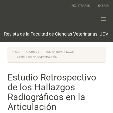
Navegación
REGISTRARSE
ENTRAR
principal
Contenido
principal
Toggl
Barra
navig
lateral
Revista de la Facultad de Ciencias Veterinarias, UCV
INICIO
ARCHIVOS
VOL. 64 NÚM. 1 (2023)
ARTÍCULOS DE INVESTIGACIÓN
Estudio Retrospectivo
de los Hallazgos
Radiográficos en la
Articulación