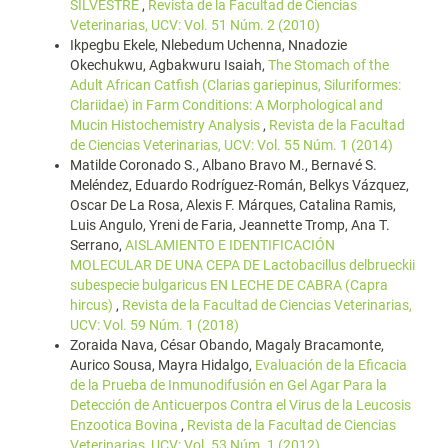
SILVESTRE
,
Revista de la Facultad de Ciencias
Veterinarias, UCV: Vol. 51 Núm. 2 (2010)
Ikpegbu Ekele, Nlebedum Uchenna, Nnadozie
Okechukwu, Agbakwuru Isaiah,
The Stomach of the
Adult African Catfish (Clarias gariepinus, Siluriformes:
Clariidae) in Farm Conditions: A Morphological and
Mucin Histochemistry Analysis
,
Revista de la Facultad
de Ciencias Veterinarias, UCV: Vol. 55 Núm. 1 (2014)
Matilde Coronado S., Albano Bravo M., Bernavé S.
Meléndez, Eduardo Rodríguez-Román, Belkys Vázquez,
Oscar De La Rosa, Alexis F. Márques, Catalina Ramis,
Luis Angulo, Yreni de Faria, Jeannette Tromp, Ana T.
Serrano,
AISLAMIENTO E IDENTIFICACIÓN
MOLECULAR DE UNA CEPA DE Lactobacillus delbrueckii
subespecie bulgaricus EN LECHE DE CABRA (Capra
hircus)
,
Revista de la Facultad de Ciencias Veterinarias,
UCV: Vol. 59 Núm. 1 (2018)
Zoraida Nava, César Obando, Magaly Bracamonte,
Aurico Sousa, Mayra Hidalgo,
Evaluación de la Eficacia
de la Prueba de Inmunodifusión en Gel Agar Para la
Detección de Anticuerpos Contra el Virus de la Leucosis
Enzootica Bovina
,
Revista de la Facultad de Ciencias
Veterinarias, UCV: Vol. 53 Núm. 1 (2012)