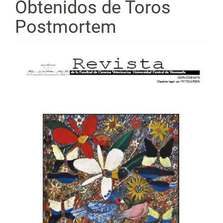
Obtenidos de Toros
Postmortem
Barra
lateral
del
artículo