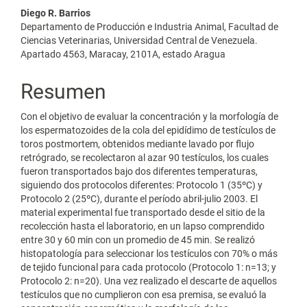
del
Diego R. Barrios
artículo
Departamento de Producción e Industria Animal, Facultad de
Ciencias Veterinarias, Universidad Central de Venezuela.
Apartado 4563, Maracay, 2101A, estado Aragua
Resumen
Con el objetivo de evaluar la concentración y la morfología de
los espermatozoides de la cola del epidídimo de testículos de
toros postmortem, obtenidos mediante lavado por flujo
retrógrado, se recolectaron al azar 90 testículos, los cuales
fueron transportados bajo dos diferentes temperaturas,
siguiendo dos protocolos diferentes: Protocolo 1 (35ºC) y
Protocolo 2 (25ºC), durante el período abril-julio 2003. El
material experimental fue transportado desde el sitio de la
recolección hasta el laboratorio, en un lapso comprendido
entre 30 y 60 min con un promedio de 45 min. Se realizó
histopatología para seleccionar los testículos con 70% o más
de tejido funcional para cada protocolo (Protocolo 1: n=13; y
Protocolo 2: n=20). Una vez realizado el descarte de aquellos
testículos que no cumplieron con esa premisa, se evaluó la