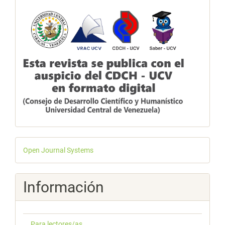
Desarrollado
Open Journal Systems
por
Información
Para lectores/as