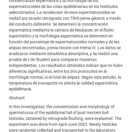
concentración espermática y la morfología de los
espermatozoides de las colas epididimarias en los testículos
seleccionados. La recolección de esos espermatozoides se
realizó por lavado retrógrado con TRIS-yema-glicerol, a través
del conducto deferente. Se determinó la concentración
espermática mediante la cámara de Neubauer, en el fluido
espermático y la morfología espermática se determinó en
función del porcentaje de espermatozoides normales y de las
atipias encontradas, previa tinción con Hema III. Los datos se
analizaron mediante estadística descriptiva, y se realizó una
prueba de t de Student para comparar muestras
independientes. Los resultados obtenidos indican que no hubo
diferencia significativas, entre los dos protocolos en la
morfología normal, ni el total de atipias. Según este estudio, la
temperatura de transporte no afecta la calidad espermática
epididimaria.
Abstract
In this investigation, the concentration and morphology of
spermatozoa of the epididymal tail of post mortem bull
testicles, obtained by retrograde flushing, were evaluated. The
experiment was done from April-June 2003. Ninety testicles
were randomly collected and transported to the laboratory,