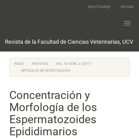
Navegación
REGISTRARSE
ENTRAR
principal
Contenido
principal
Toggl
Barra
navig
lateral
Revista de la Facultad de Ciencias Veterinarias, UCV
INICIO
ARCHIVOS
VOL. 52 NÚM. 2 (2011)
ARTÍCULOS DE INVESTIGACIÓN
Concentración y
Morfología de los
Espermatozoides
Epididimarios