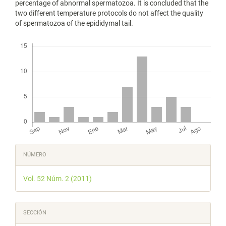
percentage of abnormal spermatozoa. It is concluded that the
two different temperature protocols do not affect the quality
of spermatozoa of the epididymal tail.
Descargas
Detalles
NÚMERO
del
Vol. 52 Núm. 2 (2011)
artículo
SECCIÓN