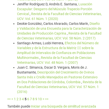
Jeniffer Rodríguez D, Andrés E. Santana,
Luxación
Escapular: Desgarro del Músculo Trapecio Porción
Cervical
,
Revista de la Facultad de Ciencias Veterinarias,
UCV: Vol. 61 Núm. 1 (2020)
Deokie González, Carlos Alvarado, Carlos Marín,
Diseño
y Validación de una Encuesta para la Caracterización de
Unidades de Producción Caprina
,
Revista de la Facultad
de Ciencias Veterinarias, UCV: Vol. 58 Núm. 2 (2017)
Santiago Armas, Lusbi Herrera,
Efectos del Número de
Variables y de la Estructura de la Matriz  sobre la
Amplitud de Intervalos de Confianza en Poblaciones
Multinormales
,
Revista de la Facultad de Ciencias
Veterinarias, UCV: Vol. 48 Núm. 1 (2007)
Juan C. Simanca, Oscar D. Vergara, Moris de J.
Bustamante,
Descripción del Crecimiento de Ovinos
Santa Inés x Criollo Manejados en Pastoreo Extensivo
en Dos Poblaciones de Córdoba, Colombia
,
Revista de la
Facultad de Ciencias Veterinarias, UCV: Vol. 57 Núm. 1
(2016)
<<
<
1
2
3
4
5
6
7
8
9
10
>
>>
También puede
Iniciar una búsqueda de similitud avanzada