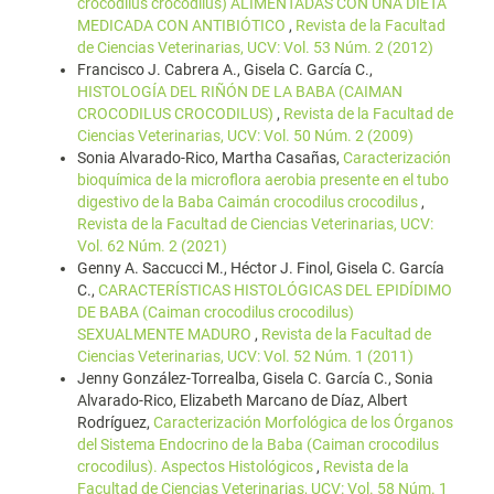
crocodilus crocodilus) ALIMENTADAS CON UNA DIETA
MEDICADA CON ANTIBIÓTICO
,
Revista de la Facultad
de Ciencias Veterinarias, UCV: Vol. 53 Núm. 2 (2012)
Francisco J. Cabrera A., Gisela C. García C.,
HISTOLOGÍA DEL RIÑÓN DE LA BABA (CAIMAN
CROCODILUS CROCODILUS)
,
Revista de la Facultad de
Ciencias Veterinarias, UCV: Vol. 50 Núm. 2 (2009)
Sonia Alvarado-Rico, Martha Casañas,
Caracterización
bioquímica de la microflora aerobia presente en el tubo
digestivo de la Baba Caimán crocodilus crocodilus
,
Revista de la Facultad de Ciencias Veterinarias, UCV:
Vol. 62 Núm. 2 (2021)
Genny A. Saccucci M., Héctor J. Finol, Gisela C. García
C.,
CARACTERÍSTICAS HISTOLÓGICAS DEL EPIDÍDIMO
DE BABA (Caiman crocodilus crocodilus)
SEXUALMENTE MADURO
,
Revista de la Facultad de
Ciencias Veterinarias, UCV: Vol. 52 Núm. 1 (2011)
Jenny González-Torrealba, Gisela C. García C., Sonia
Alvarado-Rico, Elizabeth Marcano de Díaz, Albert
Rodríguez,
Caracterización Morfológica de los Órganos
del Sistema Endocrino de la Baba (Caiman crocodilus
crocodilus). Aspectos Histológicos
,
Revista de la
Facultad de Ciencias Veterinarias, UCV: Vol. 58 Núm. 1