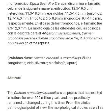
morfométrico
Sigma Scan Pro 5,
el cual discrimina el tamaño
celular de la siguiente manera: eritrocitos: 12,5-19,5 µm;
heterófilos: 11,3-18,5mm; eosinófilos: 11,5-14,9mm; basófilos:
12,7-16,0 mm; linfocitos: 6,5- 8,9mm; monocitos: 9,4-14,6 mm,
respectivamente. En el caso de los trombocitos, el tamaño fue
9,3-12,0 mm. La morfología de las diferentes células coincide
con la descrita para el
Alligator mississippiensis
,
Caiman
crocodilus yacare
,
Caiman crocodilus lacostris
, la
Agrionemys
horsfieldi
y en otros reptiles.
(
Palabras clave
:
Caiman crocodilus crocodilus;
Células
sanguíneas; Vida silvestre; Morfología; Apure)
Abstract
The
Caiman crocodilus crocodiles
is a species that has existed
in nature for over 200 million years and has practically
remained unchanged during this time. From the clinical
pathological point of view, the morphological studies as well as