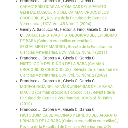
Francisco J. Cabrera A., Gisela C. García C.,
CARACTERÍSTICAS ANATÓMICAS DEL APARATO
GENITAL MASCULINO DEL CAIMAN CROCODILUS
CROCODILUS
,
Revista de la Facultad de Ciencias
Veterinarias, UCV: Vol. 45 Núm. 2 (2004)
Genny A. Saccucci M., Héctor J. Finol, Gisela C. García
C.,
CARACTERÍSTICAS HISTOLÓGICAS DEL EPIDÍDIMO
DE BABA (Caiman crocodilus crocodilus)
SEXUALMENTE MADURO
,
Revista de la Facultad de
Ciencias Veterinarias, UCV: Vol. 52 Núm. 1 (2011)
Francisco J. Cabrera A., Gisela C. García C.,
HISTOLOGÍA DEL RIÑÓN DE LA BABA (CAIMAN
CROCODILUS CROCODILUS)
,
Revista de la Facultad de
Ciencias Veterinarias, UCV: Vol. 50 Núm. 2 (2009)
Francisco J. Cabrera A., Gisela C. García C.,
MORFOLOGÍA DE LAS VÍAS URINARIAS DE LA BABA
MACHO (Caiman crocodilus crocodilus)
,
Revista de la
Facultad de Ciencias Veterinarias, UCV: Vol. 51 Núm. 1
(2010)
Francisco J. Cabrera A., Gisela C. García C.,
HISTOQUÍMICA DE MUCINAS Y LÍPIDOS DEL APARATO
URINARIO DE LA BABA (Caiman crocodilus crocodilus)
,
Revista de la Facultad de Ciencias Veterinarias, UCV: