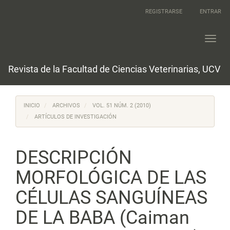
Navegación
REGISTRARSE
ENTRAR
principal
Contenido
principal
Toggl
Barra
navig
lateral
Revista de la Facultad de Ciencias Veterinarias, UCV
INICIO
ARCHIVOS
VOL. 51 NÚM. 2 (2010)
ARTÍCULOS DE INVESTIGACIÓN
DESCRIPCIÓN
MORFOLÓGICA DE LAS
CÉLULAS SANGUÍNEAS
DE LA BABA (Caiman