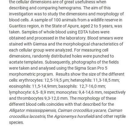
the cellular dimensions are of great usefulness when
describing and comparing hemograms. The aim of this
investigation was to study the dimensions and morphology of
blood cells. A sample of 100 animals from a wildlife reserve in
Guaritico region, in the State of Apure, aged 2 to 5 years, was
taken. Samples of whole blood using EDTA tubes were
obtained and processed in the laboratory. Blood smears were
stained with Giemsa and the morphological characteristics of
each cellular group were analyzed. For measuring cell
dimensions, randomly distributed holes were punched to
acetate templates. Subsequently, photographs of the fields
were taken and analysed using the Sigma Scan Pro 5
morphometric program. Results show the size of the different
cells: erythrocytes: 12,5-19,5 µm; heterophils: 11,3-18,5 mm;
eosinophils: 11,5-14,9mm; basophils: 12,7-16,0 mm;
lymphocyte: 6,5- 8,9 mm; monocytes: 9,4-14,6 mm, respectively
and thrombocytes 9,3-12,0 mm. The morphology of these
different blood cells coincides with that described for the
Alligator mississippiensis, Caiman crocodilus yacare, Caiman
crocodilus lacostris
, the
Agrionemys horsfieldi
and other reptile
species.