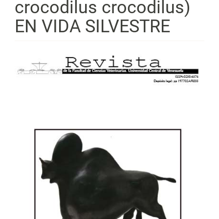
crocodilus crocodilus)
EN VIDA SILVESTRE
Barra
lateral
del
artículo