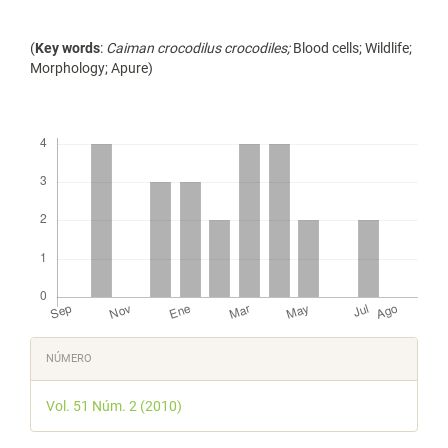
(
Key words
:
Caiman crocodilus crocodiles;
Blood cells; Wildlife;
Morphology; Apure)
Descargas
Detalles
NÚMERO
del
Vol. 51 Núm. 2 (2010)
artículo