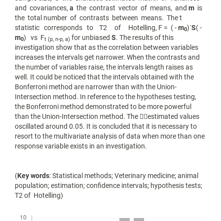
and covariances,
a
the contrast vector of means, and
m
is
the total number of contrasts between means. The t
statistic corresponds to T2 of Hotelling, F = ( -
m
)´
S
( -
0
m
) vs F
for unbiased
S
.
The results of this
0
t (p, n-p,
a
)
investigation show that as the correlation between variables
increases the intervals get narrower. When the contrasts and
the number of variables raise, the intervals length raises as
well. It could be noticed
that the intervals obtained with the
Bonferroni method are narrower than with the Union-
Intersection method. In reference to the hypotheses testing,
the Bonferroni method demonstrated to be more powerful
than the Union-Intersection method. The

estimated values
oscillated around 0.05. It is concluded that it is necessary to
resort to the multivariate analysis of data when more than one
response variable exists in an investigation.
(
Key words
: Statistical methods; Veterinary medicine; animal
population; estimation; confidence intervals; hypothesis tests;
T2 of Hotelling)
Descargas