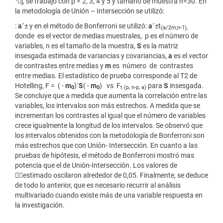
¹j, se trabajó con p = 2, 3, 4 y 5 y tamaño de muestra n=30.
En
la metodología de Unión – Intersección se utilizó:
:
a´
± y en el método de Bonferroni se utilizó:
a´
±t
(
a/2m;n-1),
donde es el vector de medias muestrales, p es el número de
variables, n es el tamaño de la muestra,
S
es la matriz
insesgada estimada de variancias y covariancias,
a
es el vector
de contrastes entre medias y
m
es número de contrastes
entre medias. El estadístico de prueba corresponde al T2 de
Hotelling, F = ( -
m
)´
S
( -
m
) vs F
para
S
insesgada.
0
0
t (p, n-p,
a
)
Se concluye que a medida que aumenta la correlación entre las
variables, los intervalos son más estrechos. A medida que se
incrementan los contrastes al igual que el número de variables
crece igualmente la longitud de los intervalos. Se observó que
los intervalos obtenidos con la metodología de Bonferroni son
más estrechos que con Unión- Intersección. En cuanto a las
pruebas de hipótesis, el método de Bonferroni mostró mas
potencia que el de Unión-Intersección. Los valores de

estimado oscilaron alrededor de 0,05. Finalmente, se deduce
de todo lo anterior, que es necesario recurrir al análisis
multivariado cuando existe más de una variable respuesta en
la investigación.