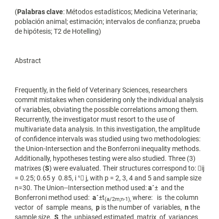
(
Palabras clave
: Métodos estadísticos; Medicina Veterinaria;
población animal; estimación; intervalos de confianza; prueba
de hipótesis; T2 de Hotelling)
Abstract
Frequently, in the field of Veterinary Sciences, researchers
commit mistakes when considering only the individual analysis
of variables, obviating the possible correlations among them.
Recurrently, the investigator must resort to the use of
multivariate data analysis. In this investigation, the amplitude
of confidence intervals was studied using two methodologies:
the Union-Intersection and the Bonferroni inequality methods.
Additionally, hypotheses testing were also studied. Three (3)
matrixes (
S
) were evaluated. Their structures correspond to: ij
= 0.25; 0.65 y 0.85, i ¹ j, with p = 2, 3, 4 and 5 and sample size
n=30. The Union--Intersection method used:
a´
± and the
Bonferroni method used:
a´
±t
where: is the column
(
a/2
m;n-1
),
vector of sample means,
p
is the number of variables,
n
the
sample size,
S
the unbiased estimated matrix of variances