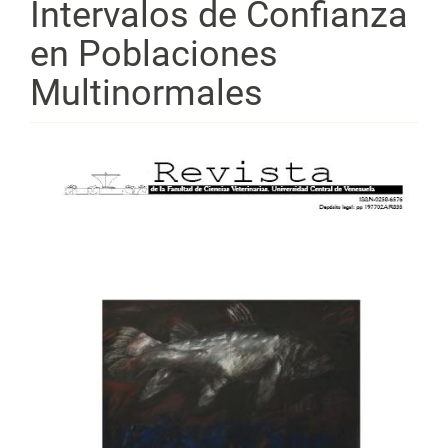
Intervalos de Confianza
en Poblaciones
Multinormales
Barra
lateral
del
artículo