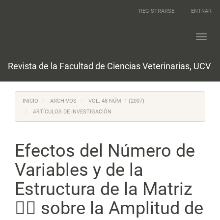
Navegación
REGISTRARSE
ENTRAR
principal
Contenido
principal
Toggl
Barra
navig
lateral
Revista de la Facultad de Ciencias Veterinarias, UCV
INICIO
ARCHIVOS
VOL. 48 NÚM. 1 (2007)
ARTÍCULOS DE INVESTIGACIÓN
Efectos del Número de
Variables y de la
Estructura de la Matriz
 sobre la Amplitud de