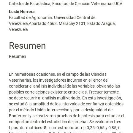
Cátedra de Estadística, Facultad de Ciencias Veterinarias UCV
principal
Lusbi Herrera
del
Facultad de Agronomía. Universidad Central de
Venezuela,Apartado 4563. Maracay 2101, Estado Aragua,
artículo
Venezuela
Resumen
Resumen
En numerosas ocasiones, en el campo de las Ciencias
Veterinarias, los investigadores incurren en el error de
considerar el análisis individual de las variables, obviando las
posibles correlaciones existente entre ellas. Frecuentemente,
se debe recurrir al análisis multivariado. En esta investigación,
se estudió la amplitud de los intervalos de confianza obtenidos
por el método Unión-Intersección y por la desigualdad de
Bonferroni y se realizaron pruebas de hipótesis para estudiar el
comportamiento del estadístico de prueba. Se evaluaron tres
tipos de matrices
S
, con estructuras: rij=0,25; 0,65 y 0,85, i