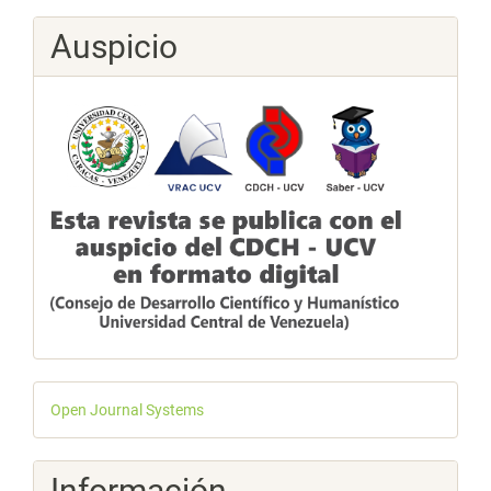
Auspicio
Desarrollado
Open Journal Systems
por
Información