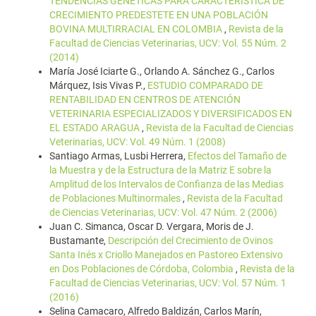
TENDENCIAS GENÉTICAS PARA CARACTERÍSTICA DE
CRECIMIENTO PREDESTETE EN UNA POBLACIÓN
BOVINA MULTIRRACIAL EN COLOMBIA
,
Revista de la
Facultad de Ciencias Veterinarias, UCV: Vol. 55 Núm. 2
(2014)
María José Iciarte G., Orlando A. Sánchez G., Carlos
Márquez, Isis Vivas P.,
ESTUDIO COMPARADO DE
RENTABILIDAD EN CENTROS DE ATENCIÓN
VETERINARIA ESPECIALIZADOS Y DIVERSIFICADOS EN
EL ESTADO ARAGUA
,
Revista de la Facultad de Ciencias
Veterinarias, UCV: Vol. 49 Núm. 1 (2008)
Santiago Armas, Lusbi Herrera,
Efectos del Tamaño de
la Muestra y de la Estructura de la Matriz E sobre la
Amplitud de los Intervalos de Confianza de las Medias
de Poblaciones Multinormales
,
Revista de la Facultad
de Ciencias Veterinarias, UCV: Vol. 47 Núm. 2 (2006)
Juan C. Simanca, Oscar D. Vergara, Moris de J.
Bustamante,
Descripción del Crecimiento de Ovinos
Santa Inés x Criollo Manejados en Pastoreo Extensivo
en Dos Poblaciones de Córdoba, Colombia
,
Revista de la
Facultad de Ciencias Veterinarias, UCV: Vol. 57 Núm. 1
(2016)
Selina Camacaro, Alfredo Baldizán, Carlos Marín,