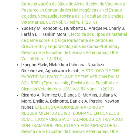
Caracterización de Sitios de Alimentación de Vacunos a
Pastoreo en Comunidades Heterogéneas en el Estado
Cojedes, Venezuela
,
Revista de la Facultad de Ciencias
Veterinarias, UCV: Vol. 57 Núm. 1 (2016)
Yudeisy M. Rondón R., Humberto E. Araque M, Charly J.
Farfán L., Franklin Mora,
Efecto de dos Tipos de Material
de Cama sobre la Carga Parasitaria de Cerdos en
Crecimiento y Engorde Alojados en Cama Profunda
,
Revista de la Facultad de Ciencias Veterinarias, UCV:
Vol. 55 Núm. 1 (2014)
Ikpegbu Ekele, Nlebedum Uchenna, Nnadozie
Okechukwu, Agbakwuru Isaiah,
HISTOLOGY OF THE
PAROTID SALIVARY GLAND OF THE AFRICAN PALM
SQUIRREL (Epixerus ebii)
,
Revista de la Facultad de
Ciencias Veterinarias, UCV: Vol. 54 Núm. 1 (2013)
Ricardo A. Ramirez U., Bianca C. Martins, Juliana V.
Moro, Emilio A. Belmonte, Daniele A. Pereira, Newton
Nunes,
EFECTOS CARDIORESPIRATORIOS Y
REQUERIMIENTOS DE ISOFLUORANO EN CONEJOS
SOMETIDOS A CIRUGÍA OFTALMOLÓGICA TRATADOS
CON TRAMADOL PRE, INTRA Y POSTOPERATORIO
,
Revista de la Facultad de Ciencias Veterinarias, UCV: