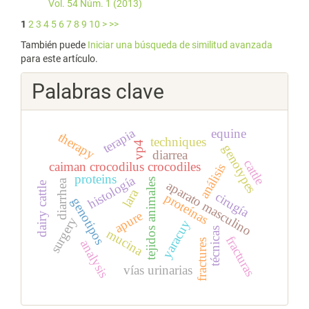
Vol. 54 Núm. 1 (2013)
1
2
3
4
5
6
7
8
9
10
>
>>
También puede
Iniciar una búsqueda de similitud avanzada
para este artículo.
Palabras clave
terapia
equine
therapy
techniques
vp4
genotypes
diarrea
cattle
caiman crocodilus crocodiles
análisis
proteins
histología
tejidos animales
diarrhea
aparato masculino
dairy cattle
lara
cirugía
proteínas
genotipos
apure
surgery
yaracuy
técnicas
mucina
fracturas
analysis
fractures
vías urinarias