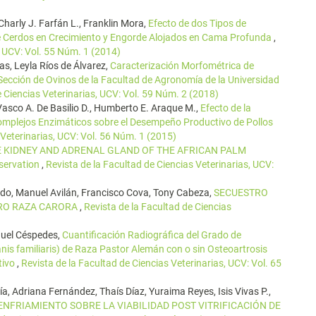
harly J. Farfán L., Franklin Mora,
Efecto de dos Tipos de
de Cerdos en Crecimiento y Engorde Alojados en Cama Profunda
,
, UCV: Vol. 55 Núm. 1 (2014)
as, Leyla Ríos de Álvarez,
Caracterización Morfométrica de
ección de Ovinos de la Facultad de Agronomía de la Universidad
e Ciencias Veterinarias, UCV: Vol. 59 Núm. 2 (2018)
Vasco A. De Basilio D., Humberto E. Araque M.,
Efecto de la
omplejos Enzimáticos sobre el Desempeño Productivo de Pollos
 Veterinarias, UCV: Vol. 56 Núm. 1 (2015)
 KIDNEY AND ADRENAL GLAND OF THE AFRICAN PALM
servation
,
Revista de la Facultad de Ciencias Veterinarias, UCV:
irado, Manuel Avilán, Francisco Cova, Tony Cabeza,
SECUESTRO
ORO RAZA CARORA
,
Revista de la Facultad de Ciencias
quel Céspedes,
Cuantificación Radiográfica del Grado de
is familiaris) de Raza Pastor Alemán con o sin Osteoartrosis
tivo
,
Revista de la Facultad de Ciencias Veterinarias, UCV: Vol. 65
a, Adriana Fernández, Thaís Díaz, Yuraima Reyes, Isis Vivas P.,
 ENFRIAMIENTO SOBRE LA VIABILIDAD POST VITRIFICACIÓN DE