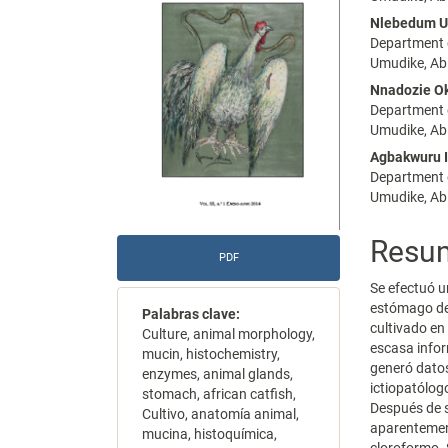
del
del
Nlebedum 
Department o
artículo
artícu
Umudike, Abi
Nnadozie O
Department o
Umudike, Abi
Agbakwuru 
Department o
Umudike, Abi
Resu
PDF
Se efectuó u
estómago del
Palabras clave:
cultivado en
Culture, animal morphology,
escasa infor
mucin, histochemistry,
generó datos
enzymes, animal glands,
ictiopatólog
stomach, african catfish,
Después de s
Cultivo, anatomía animal,
aparentement
mucina, histoquímica,