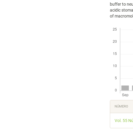
buffer to neu
acidic stoma
of macromol
Descargas
Detal
NÚMERO
del
Vol. 55 N
artícu