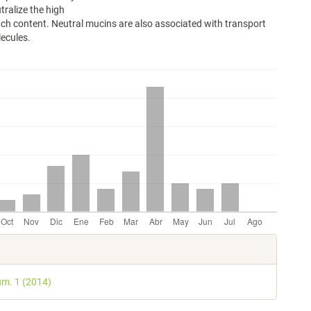
tralize the high
ch content. Neutral mucins are also associated with transport
ecules.
les
úm. 1 (2014)
lo