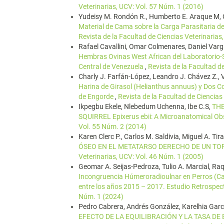
Veterinarias, UCV: Vol. 57 Núm. 1 (2016)
Yudeisy M. Rondón R., Humberto E. Araque M, C
Material de Cama sobre la Carga Parasitaria 
Revista de la Facultad de Ciencias Veterinarias
Rafael Cavallini, Omar Colmenares, Daniel Varg
Hembras Ovinas West African del Laboratorio-S
Central de Venezuela
,
Revista de la Facultad d
Charly J. Farfán-López, Leandro J. Chávez Z., 
Harina de Girasol (Helianthus annuus) y Dos C
de Engorde
,
Revista de la Facultad de Ciencias
Ikpegbu Ekele, Nlebedum Uchenna, Ibe C.S,
THE
SQUIRREL Epixerus ebii: A Microanatomical Ob
Vol. 55 Núm. 2 (2014)
Karen Clerc P., Carlos M. Saldivia, Miguel A. T
ÓSEO EN EL METATARSO DERECHO DE UN T
Veterinarias, UCV: Vol. 46 Núm. 1 (2005)
Geomar A. Seijas-Pedroza, Tulio A. Marcial, Ra
Incongruencia Húmeroradioulnar en Perros (Can
entre los años 2015 – 2017. Estudio Retrospec
Núm. 1 (2024)
Pedro Cabrera, Andrés González, Karelhia Garcí
EFECTO DE LA EQUILIBRACIÓN Y LA TASA DE