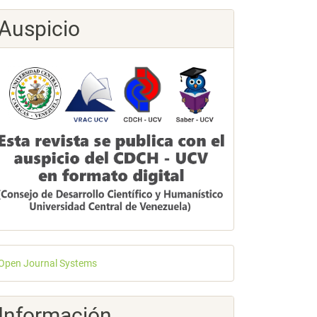
Auspicio
esarrollado
Open Journal Systems
or
Información