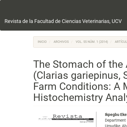
Navegación
principal
Contenido
principal
Revista de la Facultad de Ciencias Veterinarias, UCV
Barra
lateral
INICIO
ARCHIVOS
VOL. 55 NÚM. 1 (2014)
ARTÍCUL
The Stomach of the A
(Clarias gariepinus, 
Farm Conditions: A 
Histochemistry Anal
Barra
Conte
Ikpegbu Eke
Department o
lateral
princi
Umudike, Abi