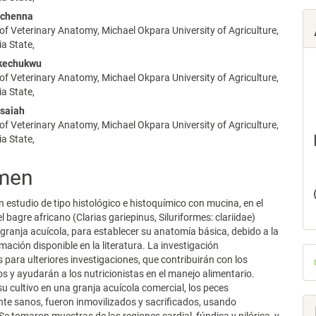
Uchenna
f Veterinary Anatomy, Michael Okpara University of Agriculture,
lo
a State,
kechukwu
f Veterinary Anatomy, Michael Okpara University of Agriculture,
a State,
Isaiah
f Veterinary Anatomy, Michael Okpara University of Agriculture,
a State,
men
n estudio de tipo histológico e histoquímico con mucina, en el
 bagre africano (Clarias gariepinus, Siluriformes: clariidae)
 granja acuícola, para establecer su anatomía básica, debido a la
mación disponible en la literatura. La investigación
D
 para ulteriores investigaciones, que contribuirán con los
p
os y ayudarán a los nutricionistas en el manejo alimentario.
u cultivo en una granja acuícola comercial, los peces
e sanos, fueron inmovilizados y sacrificados, usando