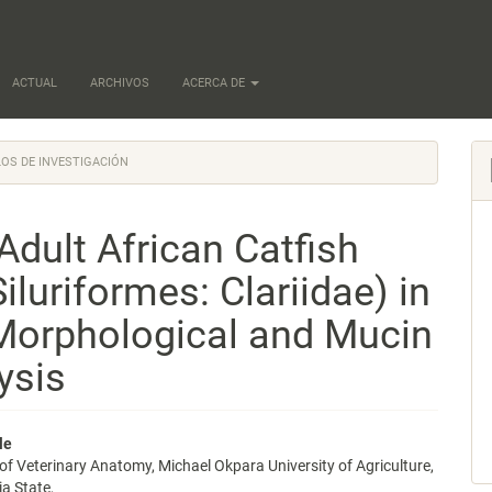
ACTUAL
ARCHIVOS
ACERCA DE
OS DE INVESTIGACIÓN
dult African Catfish
Siluriformes: Clariidae) in
Morphological and Mucin
ysis
nido
le
f Veterinary Anatomy, Michael Okpara University of Agriculture,
pal
a State,