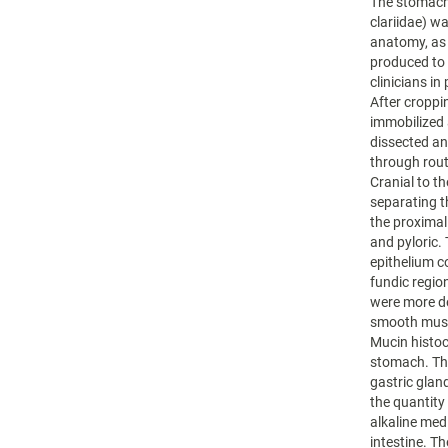
The stomach 
clariidae) wa
anatomy, as t
produced to b
clinicians i
After croppi
immobilized
dissected an
through rout
Cranial to 
separating t
the proximal
and pyloric.
epithelium c
fundic regio
were more de
smooth muscl
Mucin histoc
stomach. The
gastric glan
the quantity 
alkaline med
intestine. T