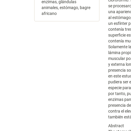
cloroformo. 
enzimas, glándulas
se procesaro
animales, estómago, bagre
una aparienc
africano
al estómago,
un esfínter 
contenía tres
superficie e
contenía muc
Solamente la
lámina propi
muscular pos
y externa lo
presencia so
en este estu
pudiera ser 
especie para
por tanto, p
enzimas panc
presencia d
contra el el
también está
Abstract