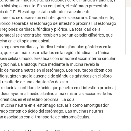
Se tomaron muestras de las regiones cardial, fúndica y pilórica, y
n histológicamente. En su conjunto, el estómago presentaba
ia de “J”. El esófago estaba situado cranealmente
 pero no se observó un esfínter que los separara. Caudalmente,
pilórico separaba al estómago del intestino proximal. El estómago
 regiones: cardiaca, fúndica y pilórica. La totalidad de la
stomacal se encontraba recubierta por un epitelio cilíndrico, que
ina en el citoplasma apical.
s regiones cardiaca y fúndica tenían glándulas gástricas en la
a, que eran más desarrolladas en la región fúndica. La túnica
eía células musculares lisas con unaorientación interna circular
ngitudinal. La histoquímica mediante la mucina reveló la
lo de mucina neutra en el estómago. Los resultados obtenidos
dio sugieren que la ausencia de glándulas gástricas en el píloro,
el resultado de una adaptación de esta
 reducir la cantidad de ácido que penetra en el intestino proximal;
udiera ayudar al medio alcalino a maximizar las acciones de las
reáticas en el intestino proximal. La sola
e mucina neutra en el estómago actuaría como amortiguador
evado contenido ácido del estómago. Las mucinas neutras
n asociadas con el transporte de micromoléculas.