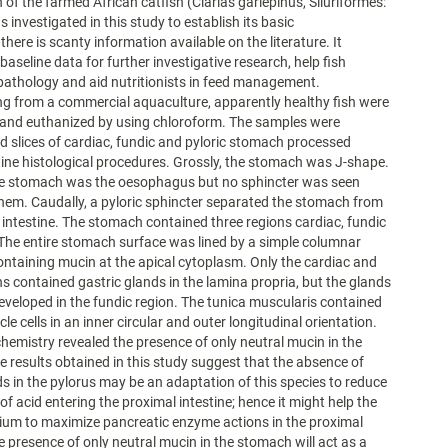
of the farmed African catfish (Clarias gariepinus, Siluriformes:
s investigated in this study to establish its basic
here is scanty information available on the literature. It
aseline data for further investigative research, help fish
n pathology and aid nutritionists in feed management.
ng from a commercial aquaculture, apparently healthy fish were
 and euthanized by using chloroform. The samples were
d slices of cardiac, fundic and pyloric stomach processed
ine histological procedures. Grossly, the stomach was J-shape.
the stomach was the oesophagus but no sphincter was seen
hem. Caudally, a pyloric sphincter separated the stomach from
 intestine. The stomach contained three regions cardiac, fundic
 The entire stomach surface was lined by a simple columnar
ontaining mucin at the apical cytoplasm. Only the cardiac and
ns contained gastric glands in the lamina propria, but the glands
veloped in the fundic region. The tunica muscularis contained
e cells in an inner circular and outer longitudinal orientation.
hemistry revealed the presence of only neutral mucin in the
 results obtained in this study suggest that the absence of
ds in the pylorus may be an adaptation of this species to reduce
of acid entering the proximal intestine; hence it might help the
ium to maximize pancreatic enzyme actions in the proximal
he presence of only neutral mucin in the stomach will act as a