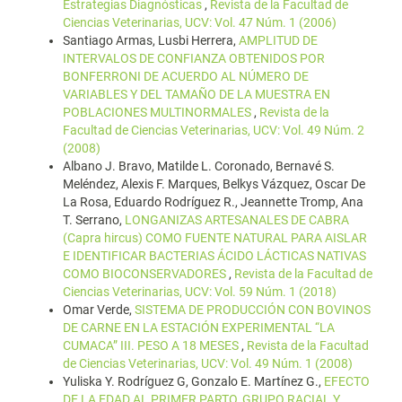
Estrategias Diagnósticas
,
Revista de la Facultad de
Ciencias Veterinarias, UCV: Vol. 47 Núm. 1 (2006)
Santiago Armas, Lusbi Herrera,
AMPLITUD DE
INTERVALOS DE CONFIANZA OBTENIDOS POR
BONFERRONI DE ACUERDO AL NÚMERO DE
VARIABLES Y DEL TAMAÑO DE LA MUESTRA EN
POBLACIONES MULTINORMALES
,
Revista de la
Facultad de Ciencias Veterinarias, UCV: Vol. 49 Núm. 2
(2008)
Albano J. Bravo, Matilde L. Coronado, Bernavé S.
Meléndez, Alexis F. Marques, Belkys Vázquez, Oscar De
La Rosa, Eduardo Rodríguez R., Jeannette Tromp, Ana
T. Serrano,
LONGANIZAS ARTESANALES DE CABRA
(Capra hircus) COMO FUENTE NATURAL PARA AISLAR
E IDENTIFICAR BACTERIAS ÁCIDO LÁCTICAS NATIVAS
COMO BIOCONSERVADORES
,
Revista de la Facultad de
Ciencias Veterinarias, UCV: Vol. 59 Núm. 1 (2018)
Omar Verde,
SISTEMA DE PRODUCCIÓN CON BOVINOS
DE CARNE EN LA ESTACIÓN EXPERIMENTAL “LA
CUMACA” III. PESO A 18 MESES
,
Revista de la Facultad
de Ciencias Veterinarias, UCV: Vol. 49 Núm. 1 (2008)
Yuliska Y. Rodríguez G, Gonzalo E. Martínez G.,
EFECTO
DE LA EDAD AL PRIMER PARTO, GRUPO RACIAL Y