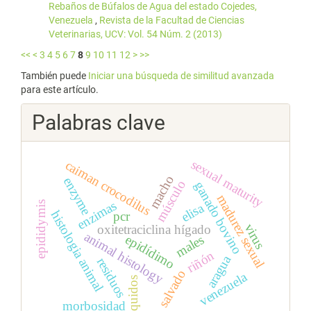
Rebaños de Búfalos de Agua del estado Cojedes,
Venezuela
,
Revista de la Facultad de Ciencias
Veterinarias, UCV: Vol. 54 Núm. 2 (2013)
<<
<
3
4
5
6
7
8
9
10
11
12
>
>>
También puede
Iniciar una búsqueda de similitud avanzada
para este artículo.
Palabras clave
sexual maturity
caiman crocodilus
macho
enzyme
músculo
ganado bovino
madurez sexual
enzimas
epididymis
elisa
histologia animal
pcr
virus
oxitetraciclina hígado
animal histology
epidídimo
males
riñón
aragua
residuos
salvado
venezuela
équidos
morbosidad