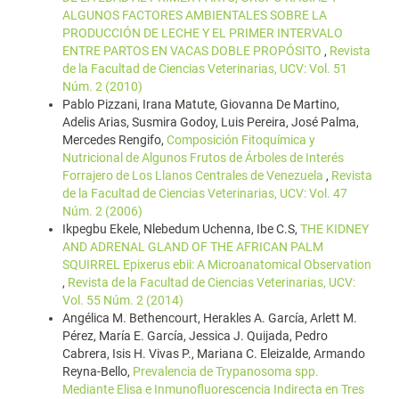
ALGUNOS FACTORES AMBIENTALES SOBRE LA
PRODUCCIÓN DE LECHE Y EL PRIMER INTERVALO
ENTRE PARTOS EN VACAS DOBLE PROPÓSITO
,
Revista
de la Facultad de Ciencias Veterinarias, UCV: Vol. 51
Núm. 2 (2010)
Pablo Pizzani, Irana Matute, Giovanna De Martino,
Adelis Arias, Susmira Godoy, Luis Pereira, José Palma,
Mercedes Rengifo,
Composición Fitoquímica y
Nutricional de Algunos Frutos de Árboles de Interés
Forrajero de Los Llanos Centrales de Venezuela
,
Revista
de la Facultad de Ciencias Veterinarias, UCV: Vol. 47
Núm. 2 (2006)
Ikpegbu Ekele, Nlebedum Uchenna, Ibe C.S,
THE KIDNEY
AND ADRENAL GLAND OF THE AFRICAN PALM
SQUIRREL Epixerus ebii: A Microanatomical Observation
,
Revista de la Facultad de Ciencias Veterinarias, UCV:
Vol. 55 Núm. 2 (2014)
Angélica M. Bethencourt, Herakles A. García, Arlett M.
Pérez, María E. García, Jessica J. Quijada, Pedro
Cabrera, Isis H. Vivas P., Mariana C. Eleizalde, Armando
Reyna-Bello,
Prevalencia de Trypanosoma spp.
Mediante Elisa e Inmunofluorescencia Indirecta en Tres