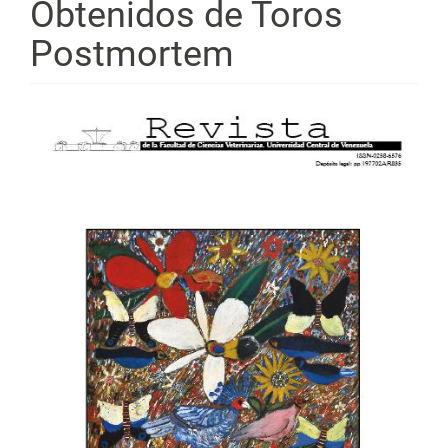
Obtenidos de Toros
Postmortem
Barra
lateral
del
artículo