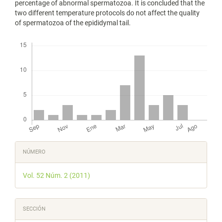
percentage of abnormal spermatozoa. It is concluded that the
two different temperature protocols do not affect the quality
of spermatozoa of the epididymal tail.
Descargas
Detalles
NÚMERO
del
Vol. 52 Núm. 2 (2011)
artículo
SECCIÓN