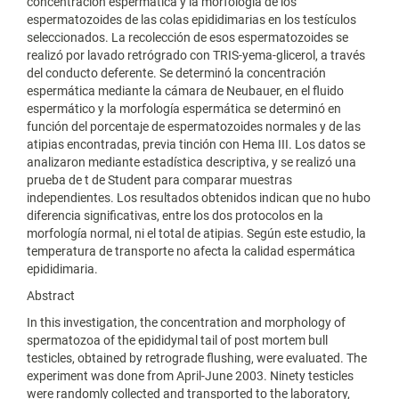
concentración espermática y la morfología de los
espermatozoides de las colas epididimarias en los testículos
seleccionados. La recolección de esos espermatozoides se
realizó por lavado retrógrado con TRIS-yema-glicerol, a través
del conducto deferente. Se determinó la concentración
espermática mediante la cámara de Neubauer, en el fluido
espermático y la morfología espermática se determinó en
función del porcentaje de espermatozoides normales y de las
atipias encontradas, previa tinción con Hema III. Los datos se
analizaron mediante estadística descriptiva, y se realizó una
prueba de t de Student para comparar muestras
independientes. Los resultados obtenidos indican que no hubo
diferencia significativas, entre los dos protocolos en la
morfología normal, ni el total de atipias. Según este estudio, la
temperatura de transporte no afecta la calidad espermática
epididimaria.
Abstract
In this investigation, the concentration and morphology of
spermatozoa of the epididymal tail of post mortem bull
testicles, obtained by retrograde flushing, were evaluated. The
experiment was done from April-June 2003. Ninety testicles
were randomly collected and transported to the laboratory,