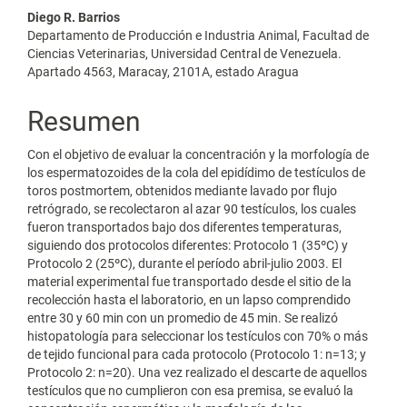
del
Diego R. Barrios
artículo
Departamento de Producción e Industria Animal, Facultad de
Ciencias Veterinarias, Universidad Central de Venezuela.
Apartado 4563, Maracay, 2101A, estado Aragua
Resumen
Con el objetivo de evaluar la concentración y la morfología de
los espermatozoides de la cola del epidídimo de testículos de
toros postmortem, obtenidos mediante lavado por flujo
retrógrado, se recolectaron al azar 90 testículos, los cuales
fueron transportados bajo dos diferentes temperaturas,
siguiendo dos protocolos diferentes: Protocolo 1 (35ºC) y
Protocolo 2 (25ºC), durante el período abril-julio 2003. El
material experimental fue transportado desde el sitio de la
recolección hasta el laboratorio, en un lapso comprendido
entre 30 y 60 min con un promedio de 45 min. Se realizó
histopatología para seleccionar los testículos con 70% o más
de tejido funcional para cada protocolo (Protocolo 1: n=13; y
Protocolo 2: n=20). Una vez realizado el descarte de aquellos
testículos que no cumplieron con esa premisa, se evaluó la