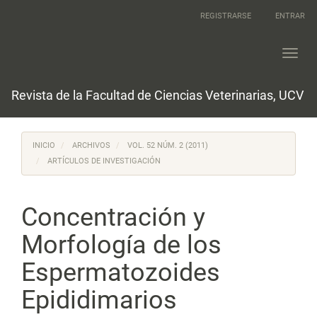
Navegación
REGISTRARSE
ENTRAR
principal
Contenido
principal
Toggl
Barra
navig
lateral
Revista de la Facultad de Ciencias Veterinarias, UCV
INICIO
ARCHIVOS
VOL. 52 NÚM. 2 (2011)
ARTÍCULOS DE INVESTIGACIÓN
Concentración y
Morfología de los
Espermatozoides
Epididimarios