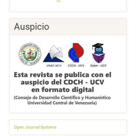
Auspicio
Desarrollado
Open Journal Systems
por