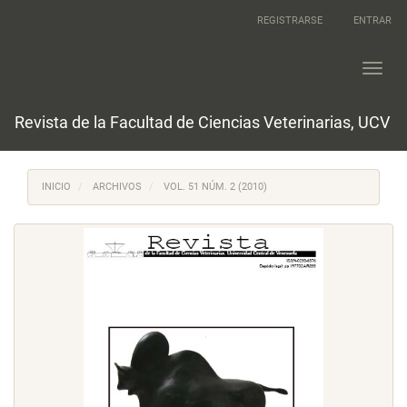
Navegación
REGISTRARSE
ENTRAR
principal
Contenido
principal
Toggl
Barra
navig
lateral
Revista de la Facultad de Ciencias Veterinarias, UCV
INICIO
ARCHIVOS
VOL. 51 NÚM. 2 (2010)