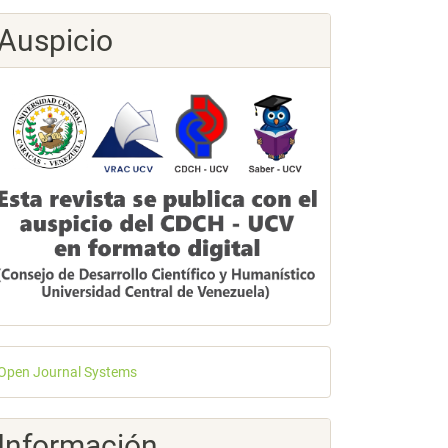
Auspicio
esarrollado
Open Journal Systems
or
Información