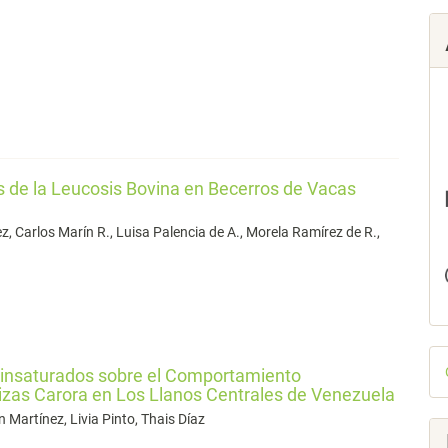
us de la Leucosis Bovina en Becerros de Vacas
 Carlos Marín R., Luisa Palencia de A., Morela Ramírez de R.,
D
liinsaturados sobre el Comportamiento
p
izas Carora en Los Llanos Centrales de Venezuela
 Martínez, Livia Pinto, Thais Díaz