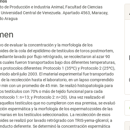
rios
lo
 de Producción e Industria Animal, Facultad de Ciencias
, Universidad Central de Venezuela. Apartado 4563, Maracay,
do Aragua
men
ivo de evaluar la concentración y la morfología de los
des de la cola del epidídimo de testículos de toros postmortem,
diante lavado por flujo retrógrado, se recolectaron al azar 90
los cuales fueron transportados bajo dos diferentes temperaturas,
s protocolos diferentes: Protocolo 1 (35ºC) y Protocolo 2 (25ºC),
eríodo abril-julio 2003. El material experimental fue transportado
io de la recolección hasta el laboratorio, en un lapso comprendido
0 min con un promedio de 45 min. Se realizó histopatología para
los testículos con 70% o más de tejido funcional para cada
rotocolo 1: n=13; y Protocolo 2: n=20). Una vez realizado el
D
aquellos testículos que no cumplieron con esa premisa, se evaluó
ción espermática y la morfología de los espermatozoides de las
p
imarias en los testículos seleccionados. La recolección de esos
des se realizó por lavado retrógrado con TRIS-yema-glicerol, a
onducto deferente. Se determinó la concentración espermática