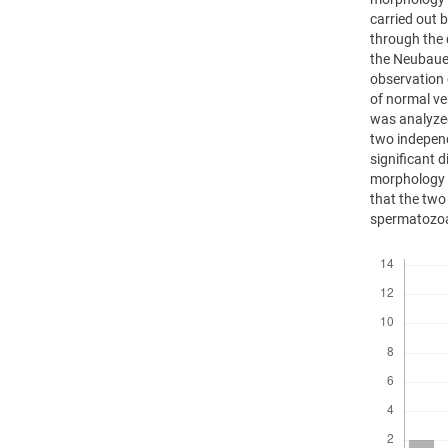
carried out 
through the 
the Neubaue
observation 
of normal v
was analyzed
two independ
significant 
morphology 
that the two
spermatozoa 
Descargas