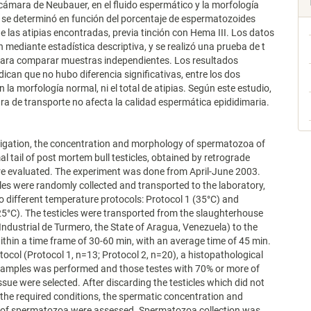
cámara de Neubauer, en el fluido espermático y la morfología
se determinó en función del porcentaje de espermatozoides
e las atipias encontradas, previa tinción con Hema III. Los datos
n mediante estadística descriptiva, y se realizó una prueba de t
para comparar muestras independientes. Los resultados
dican que no hubo diferencia significativas, entre los dos
 la morfología normal, ni el total de atipias. Según este estudio,
ra de transporte no afecta la calidad espermática epididimaria.
stigation, the concentration and morphology of spermatozoa of
al tail of post mortem bull testicles, obtained by retrograde
re evaluated. The experiment was done from April-June 2003.
cles were randomly collected and transported to the laboratory,
o different temperature protocols: Protocol 1 (35°C) and
25°C). The testicles were transported from the slaughterhouse
 Industrial de Turmero, the State of Aragua, Venezuela) to the
ithin a time frame of 30-60 min, with an average time of 45 min.
tocol (Protocol 1, n=13; Protocol 2, n=20), a histopathological
 samples was performed and those testes with 70% or more of
ssue were selected. After discarding the testicles which did not
the required conditions, the spermatic concentration and
of spermatozoa were assessed. Spermatozoa collection was