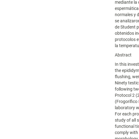
mediante la 
espermática 
normales y d
se analizaro
de Student 
obtenidos in
protocolos en
la temperatu
Abstract
In this inve
the epididym
flushing, we
Ninety testi
following tw
Protocol 2 (
(Frogorífico
laboratory w
For each pro
study of all
functional ti
comply with 
morphology 