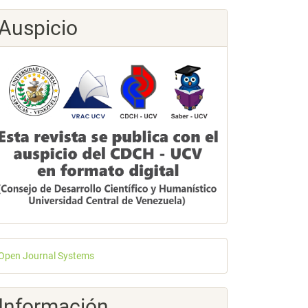
Auspicio
esarrollado
Open Journal Systems
or
Información