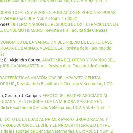
de la Facultad de Ciencias Veterinarias, UCV: Vol. 43 Núm. 1
IDOS TOTALES Y VIVOS EN POBLACIONES PORCINAS PURAS
as Veterinarias, UCV: Vol. 43 Núm. 1 (2002)
Méndez,
DETERMINACIÓN DE RESIDUOS DE OXITETRACICLINA EN
S AL CONSUMO HUMANO
,
Revista de la Facultad de Ciencias
CONÓMICO DE LA VARIACIÓN DEL PRECIO DE LECHE. CASO:
ÁRBARA DE BARINAS, VENEZUELA
,
Revista de la Facultad de
12)
z E., Alejandro Correa,
ANATOMÍA DEL ÚTERO Y OVARIOS DEL
 IRRIGACIÓN ARTERIAL
,
Revista de la Facultad de Ciencias
RACTERÍSTICAS ANATÓMICAS DEL APARATO GENITAL
CODILUS
,
Revista de la Facultad de Ciencias Veterinarias, UCV:
ova, Gerardo J. Campos,
EFECTO DEL ESTRÉS ASOCIADO AL
GICAS Y LA INTEGRIDAD DE LA MUCOSA GÁSTRICA EN
 de la Facultad de Ciencias Veterinarias, UCV: Vol. 47 Núm. 2
EFECTO DE LA EDAD AL PRIMER PARTO, GRUPO RACIAL Y
 PRODUCCIÓN DE LECHE Y EL PRIMER INTERVALO ENTRE
a de la Facultad de Ciencias Veterinarias, UCV: Vol. 51 Núm. 2