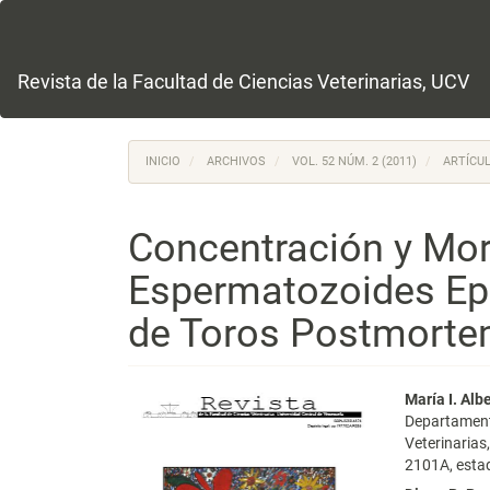
Navegación
principal
Contenido
principal
Revista de la Facultad de Ciencias Veterinarias, UCV
Barra
lateral
INICIO
ARCHIVOS
VOL. 52 NÚM. 2 (2011)
ARTÍCUL
Concentración y Mor
Espermatozoides Ep
de Toros Postmort
Barra
Conte
María I. Alb
Departamento
lateral
princi
Veterinarias
2101A, esta
del
del