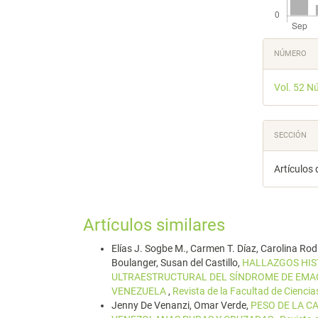
Detal
NÚMERO
del
Vol. 52 N
artícu
SECCIÓN
Artículos 
Artículos similares
Elías J. Sogbe M., Carmen T. Díaz, Carolina Rod
Boulanger, Susan del Castillo,
HALLAZGOS HIST
ULTRAESTRUCTURAL DEL SÍNDROME DE EMAC
VENEZUELA
,
Revista de la Facultad de Ciencia
Jenny De Venanzi, Omar Verde,
PESO DE LA C