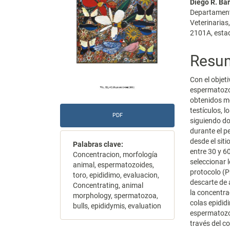
Diego R. Bar
artículo
artícu
Departamento
Veterinarias
2101A, esta
Resu
Con el objet
espermatozoi
obtenidos me
testículos, 
PDF
siguiendo do
durante el p
desde el sit
Palabras clave:
entre 30 y 6
Concentracion, morfología
seleccionar 
animal, espermatozoides,
protocolo (P
toro, epididimo, evaluacion,
descarte de 
Concentrating, animal
la concentra
morphology, spermatozoa,
colas epidid
bulls, epididymis, evaluation
espermatozoi
través del c