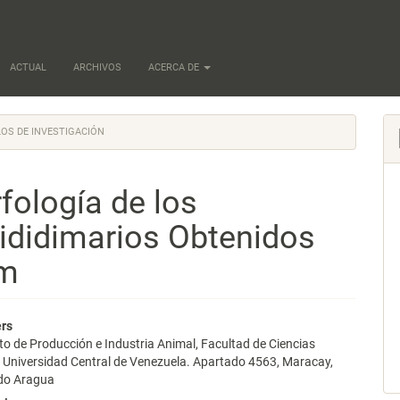
ACTUAL
ARCHIVOS
ACERCA DE
OS DE INVESTIGACIÓN
fología de los
ididimarios Obtenidos
em
nido
ers
 de Producción e Industria Animal, Facultad de Ciencias
pal
, Universidad Central de Venezuela. Apartado 4563, Maracay,
do Aragua