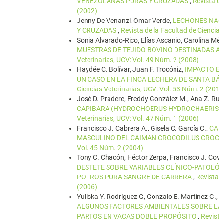
VENEZOLANAS PURAS Y CRUZADAS
,
Revista 
(2002)
Jenny De Venanzi, Omar Verde,
LECHONES NAC
Y CRUZADAS
,
Revista de la Facultad de Cienci
Sonia Alvarado-Rico, Elías Ascanio, Carolina 
MUESTRAS DE TEJIDO BOVINO DESTINADA
Veterinarias, UCV: Vol. 49 Núm. 2 (2008)
Haydée C. Bolívar, Juan F. Trocóniz,
IMPACTO E
UN CASO EN LA FINCA LECHERA DE SANTA B
Ciencias Veterinarias, UCV: Vol. 53 Núm. 2 (20
José D. Pradere, Freddy González M., Ana Z. Rui
CAPIBARA (HYDROCHOERUS HYDROCHAERIS):
Veterinarias, UCV: Vol. 47 Núm. 1 (2006)
Francisco J. Cabrera A., Gisela C. García C.,
CA
MASCULINO DEL CAIMAN CROCODILUS CRO
Vol. 45 Núm. 2 (2004)
Tony C. Chacón, Héctor Zerpa, Francisco J. C
DESTETE SOBRE VARIABLES CLÍNICO-PATOLÓ
POTROS PURA SANGRE DE CARRERA
,
Revista
(2006)
Yuliska Y. Rodríguez G, Gonzalo E. Martínez G.,
ALGUNOS FACTORES AMBIENTALES SOBRE LA
PARTOS EN VACAS DOBLE PROPÓSITO
,
Revist