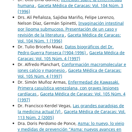
humana
,
Gaceta Médica de Caracas: Vol. 104 Núm. 3
(1996)
Drs. Alí Peñaloza, Sajidxa Mariño, Felipe Lorenzo,
Nelson Díaz, Germán Spinetti,
Invaginación intestinal
por lipoma submucoso. Presentación de un caso y
revisión de la literatura
,
Gaceta Médica de Caracas:
Vol. 104 Núm. 1 (1996)
Dr. Tulio Briceño Maaz,
Datos biográficos del Dr.
Pedro Guerra Fonseca (1904-1996)
,
Gaceta Médica de
Caracas: Vol. 105 Núm. 4 (1997)
Dr. Alfredo Planchart,
Conformación macromolecular e
iones calcio y magnesio
,
Gaceta Médica de Caracas:
Vol. 105 Núm. 4 (1997)
Dr. Simón Muñoz Armas,
Enfermedad de Kawasaki.
Primera casuística venezolana, con graves lesiones
cardíacas
,
Gaceta Médica de Caracas: Vol. 105 Núm. 4
(1997)
Dr. Francisco Kerdel Vegas,
Las grandes paradojas de
la medicina actual (V)
,
Gaceta Médica de Caracas: Vol.
113 Núm. 2 (2005)
Dra. Doris Perdomo de Ponce,
Asma: lo nuevo, lo viejo
y medidas de prevención “Asma: nuevos avances en