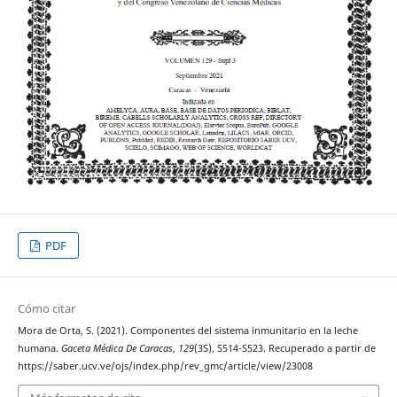
PDF
Cómo citar
Mora de Orta, S. (2021). Componentes del sistema inmunitario en la leche
humana.
Gaceta Médica De Caracas
,
129
(3S), S514-S523. Recuperado a partir de
https://saber.ucv.ve/ojs/index.php/rev_gmc/article/view/23008