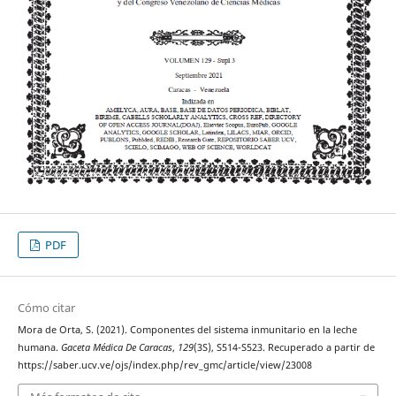
PDF
Cómo citar
Mora de Orta, S. (2021). Componentes del sistema inmunitario en la leche
humana.
Gaceta Médica De Caracas
,
129
(3S), S514-S523. Recuperado a partir de
https://saber.ucv.ve/ojs/index.php/rev_gmc/article/view/23008