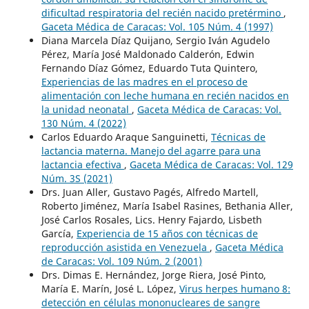
dificultad respiratoria del recién nacido pretérmino
,
Gaceta Médica de Caracas: Vol. 105 Núm. 4 (1997)
Diana Marcela Díaz Quijano, Sergio Iván Agudelo
Pérez, María José Maldonado Calderón, Edwin
Fernando Díaz Gómez, Eduardo Tuta Quintero,
Experiencias de las madres en el proceso de
alimentación con leche humana en recién nacidos en
la unidad neonatal
,
Gaceta Médica de Caracas: Vol.
130 Núm. 4 (2022)
Carlos Eduardo Araque Sanguinetti,
Técnicas de
lactancia materna. Manejo del agarre para una
lactancia efectiva
,
Gaceta Médica de Caracas: Vol. 129
Núm. 3S (2021)
Drs. Juan Aller, Gustavo Pagés, Alfredo Martell,
Roberto Jiménez, María Isabel Rasines, Bethania Aller,
José Carlos Rosales, Lics. Henry Fajardo, Lisbeth
García,
Experiencia de 15 años con técnicas de
reproducción asistida en Venezuela
,
Gaceta Médica
de Caracas: Vol. 109 Núm. 2 (2001)
Drs. Dimas E. Hernández, Jorge Riera, José Pinto,
María E. Marín, José L. López,
Virus herpes humano 8:
detección en células mononucleares de sangre