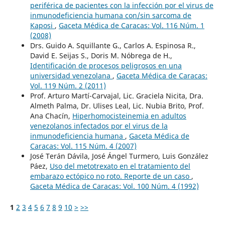
periférica de pacientes con la infección por el virus de
inmunodeficiencia humana con/sin sarcoma de
Kaposi
,
Gaceta Médica de Caracas: Vol. 116 Núm. 1
(2008)
Drs. Guido A. Squillante G., Carlos A. Espinosa R.,
David E. Seijas S., Doris M. Nóbrega de H.,
Identificación de procesos peligrosos en una
universidad venezolana
,
Gaceta Médica de Caracas:
Vol. 119 Núm. 2 (2011)
Prof. Arturo Martí-Carvajal, Lic. Graciela Nicita, Dra.
Almeth Palma, Dr. Ulises Leal, Lic. Nubia Brito, Prof.
Ana Chacín,
Hiperhomocisteinemia en adultos
venezolanos infectados por el virus de la
inmunodeficiencia humana
,
Gaceta Médica de
Caracas: Vol. 115 Núm. 4 (2007)
José Terán Dávila, José Ángel Turmero, Luis González
Páez,
Uso del metotrexato en el tratamiento del
embarazo ectópico no roto. Reporte de un caso
,
Gaceta Médica de Caracas: Vol. 100 Núm. 4 (1992)
1
2
3
4
5
6
7
8
9
10
>
>>