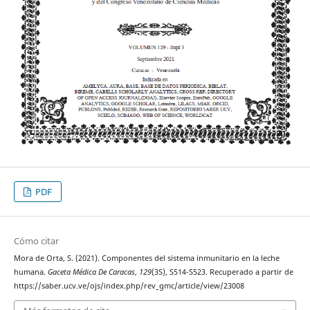
PDF
Cómo citar
Mora de Orta, S. (2021). Componentes del sistema inmunitario en la leche
humana.
Gaceta Médica De Caracas
,
129
(3S), S514-S523. Recuperado a partir de
https://saber.ucv.ve/ojs/index.php/rev_gmc/article/view/23008