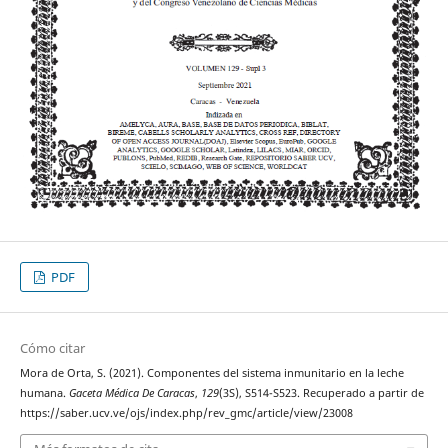
PDF
Cómo citar
Mora de Orta, S. (2021). Componentes del sistema inmunitario en la leche
humana.
Gaceta Médica De Caracas
,
129
(3S), S514-S523. Recuperado a partir de
https://saber.ucv.ve/ojs/index.php/rev_gmc/article/view/23008