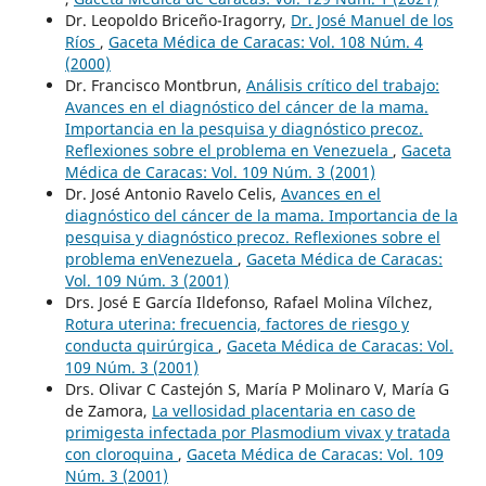
Dr. Leopoldo Briceño-Iragorry,
Dr. José Manuel de los
Ríos
,
Gaceta Médica de Caracas: Vol. 108 Núm. 4
(2000)
Dr. Francisco Montbrun,
Análisis crítico del trabajo:
Avances en el diagnóstico del cáncer de la mama.
Importancia en la pesquisa y diagnóstico precoz.
Reflexiones sobre el problema en Venezuela
,
Gaceta
Médica de Caracas: Vol. 109 Núm. 3 (2001)
Dr. José Antonio Ravelo Celis,
Avances en el
diagnóstico del cáncer de la mama. Importancia de la
pesquisa y diagnóstico precoz. Reflexiones sobre el
problema enVenezuela
,
Gaceta Médica de Caracas:
Vol. 109 Núm. 3 (2001)
Drs. José E García Ildefonso, Rafael Molina Vílchez,
Rotura uterina: frecuencia, factores de riesgo y
conducta quirúrgica
,
Gaceta Médica de Caracas: Vol.
109 Núm. 3 (2001)
Drs. Olivar C Castejón S, María P Molinaro V, María G
de Zamora,
La vellosidad placentaria en caso de
primigesta infectada por Plasmodium vivax y tratada
con cloroquina
,
Gaceta Médica de Caracas: Vol. 109
Núm. 3 (2001)