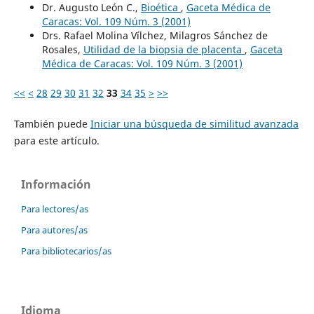
Dr. Augusto León C.,
Bioética
,
Gaceta Médica de
Caracas: Vol. 109 Núm. 3 (2001)
Drs. Rafael Molina Vílchez, Milagros Sánchez de
Rosales,
Utilidad de la biopsia de placenta
,
Gaceta
Médica de Caracas: Vol. 109 Núm. 3 (2001)
<<
<
28
29
30
31
32
33
34
35
>
>>
También puede
Iniciar una búsqueda de similitud avanzada
para este artículo.
Información
Para lectores/as
Para autores/as
Para bibliotecarios/as
Idioma