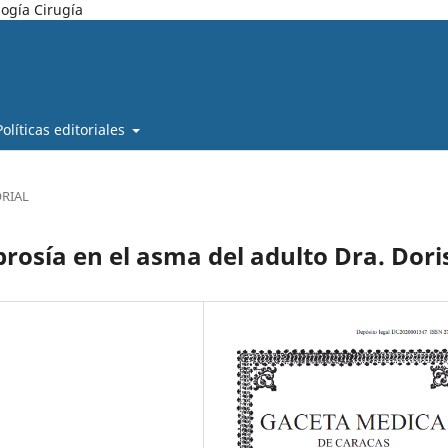
ogía Cirugía
Políticas editoriales
ORIAL
osía en el asma del adulto Dra. Dori