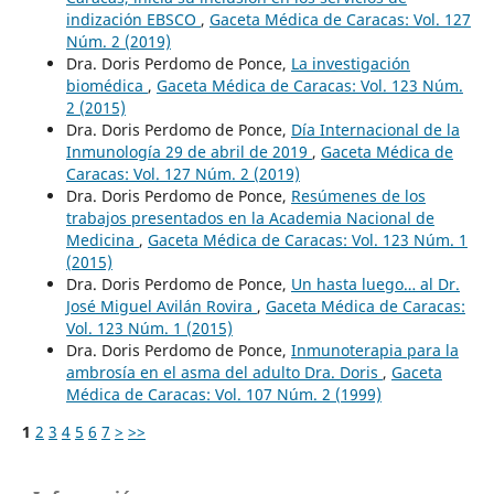
indización EBSCO
,
Gaceta Médica de Caracas: Vol. 127
Núm. 2 (2019)
Dra. Doris Perdomo de Ponce,
La investigación
biomédica
,
Gaceta Médica de Caracas: Vol. 123 Núm.
2 (2015)
Dra. Doris Perdomo de Ponce,
Día Internacional de la
Inmunología 29 de abril de 2019
,
Gaceta Médica de
Caracas: Vol. 127 Núm. 2 (2019)
Dra. Doris Perdomo de Ponce,
Resúmenes de los
trabajos presentados en la Academia Nacional de
Medicina
,
Gaceta Médica de Caracas: Vol. 123 Núm. 1
(2015)
Dra. Doris Perdomo de Ponce,
Un hasta luego… al Dr.
José Miguel Avilán Rovira
,
Gaceta Médica de Caracas:
Vol. 123 Núm. 1 (2015)
Dra. Doris Perdomo de Ponce,
Inmunoterapia para la
ambrosía en el asma del adulto Dra. Doris
,
Gaceta
Médica de Caracas: Vol. 107 Núm. 2 (1999)
1
2
3
4
5
6
7
>
>>