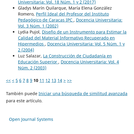
Universitaria: Vol. 18 Núm. 1 y 2 (2017)
Gladys Marín Quilarque, María Elena González
Romero,
Perfil Ideal del Profesor del Instituto
Pedagógico de Caracas IPC
,
Docencia Universitaria:
Vol. 3 Núm. 1 (2002)
Lydia Pujol,
Diseño de un Instrumento para Estimar la
Calidad del Material Informativo Recuperado en
Hipermedios
,
Docencia Universitaria: Vol. 5 Núm. 1 y
2 (2004)
Luz Salazar,
La Construcción de Ciudadanía en
Educación Superior
,
Docencia Universitaria: Vol. 4
Núm. 2 (2003)
<<
<
5
6
7
8
9
10
11
12
13
14
>
>>
También puede
Iniciar una búsqueda de similitud avanzada
para este artículo.
Open Journal Systems