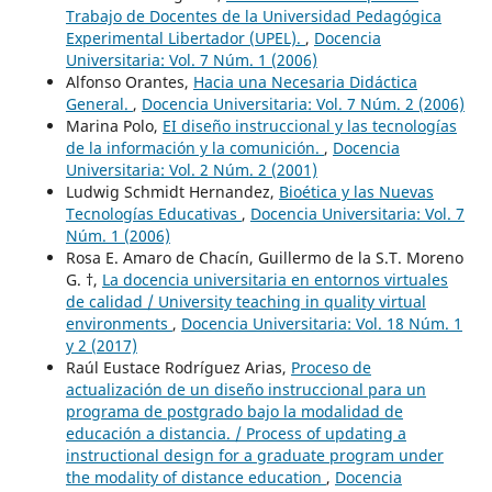
Trabajo de Docentes de la Universidad Pedagógica
Experimental Libertador (UPEL).
,
Docencia
Universitaria: Vol. 7 Núm. 1 (2006)
Alfonso Orantes,
Hacia una Necesaria Didáctica
General.
,
Docencia Universitaria: Vol. 7 Núm. 2 (2006)
Marina Polo,
EI diseño instruccional y las tecnologías
de la información y la comunición.
,
Docencia
Universitaria: Vol. 2 Núm. 2 (2001)
Ludwig Schmidt Hernandez,
Bioética y las Nuevas
Tecnologías Educativas
,
Docencia Universitaria: Vol. 7
Núm. 1 (2006)
Rosa E. Amaro de Chacín, Guillermo de la S.T. Moreno
G. †,
La docencia universitaria en entornos virtuales
de calidad / University teaching in quality virtual
environments
,
Docencia Universitaria: Vol. 18 Núm. 1
y 2 (2017)
Raúl Eustace Rodríguez Arias,
Proceso de
actualización de un diseño instruccional para un
programa de postgrado bajo la modalidad de
educación a distancia. / Process of updating a
instructional design for a graduate program under
the modality of distance education
,
Docencia