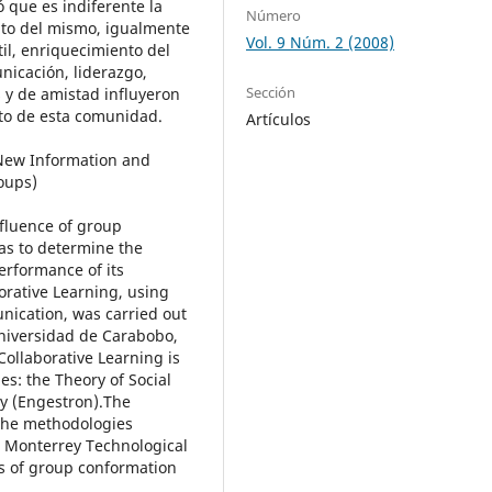
ó que es indiferente la
Número
ito del mismo, igualmente
Vol. 9 Núm. 2 (2008)
il, enriquecimiento del
nicación, liderazgo,
Sección
s y de amistad influyeron
to de esta comunidad.
Artículos
 New Information and
oups)
nfluence of group
as to determine the
performance of its
orative Learning, using
ication, was carried out
 Universidad de Carabobo,
Collaborative Learning is
s: the Theory of Social
ty (Engestron).The
the methodologies
e Monterrey Technological
cts of group conformation