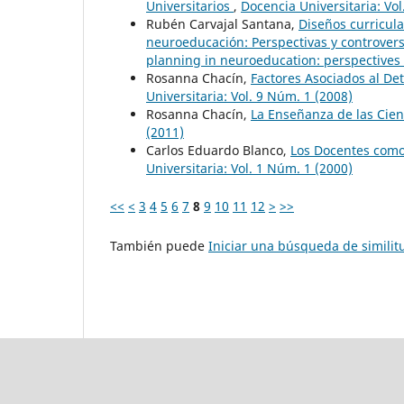
Universitarios
,
Docencia Universitaria: Vol
Rubén Carvajal Santana,
Diseños curricul
neuroeducación: Perspectivas y controvers
planning in neuroeducation: perspectives
Rosanna Chacín,
Factores Asociados al Det
Universitaria: Vol. 9 Núm. 1 (2008)
Rosanna Chacín,
La Enseñanza de las Cien
(2011)
Carlos Eduardo Blanco,
Los Docentes como 
Universitaria: Vol. 1 Núm. 1 (2000)
<<
<
3
4
5
6
7
8
9
10
11
12
>
>>
También puede
Iniciar una búsqueda de simili