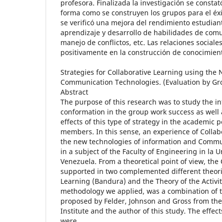
profesora. Finalizada la investigación se constat
forma como se construyen los grupos para el éx
se verificó una mejora del rendimiento estudiant
aprendizaje y desarrollo de habilidades de comu
manejo de conflictos, etc. Las relaciones sociale
positivamente en la construcción de conocimien
Strategies for Collaborative Learning using the
Communication Technologies. (Evaluation by Gr
Abstract
The purpose of this research was to study the i
conformation in the group work success as well 
effects of this type of strategy in the academic 
members. In this sense, an experience of Collab
the new technologies of information and Commun
in a subject of the Faculty of Engineering in la
Venezuela. From a theoretical point of view, the 
supported in two complemented different theorie
Learning (Bandura) and the Theory of the Activi
methodology we applied, was a combination of 
proposed by Felder, Johnson and Gross from th
Institute and the author of this study. The effe
were