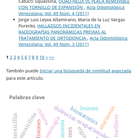
Catucci Squassina,
QUAD-HELIX VS PLACA REMOVIBLE
CON TORNILLO DE EXPANSIÓN
,
Acta Odontológica
Venezolana: Vol. 49 Núm. 4 (2011)
Jorge Luis Leyva Altamirano, Maria de la Luz Vargas
Purecko,
HALLAZGOS INCIDENTALES EN
RADIOGRAFÍAS PANORÁMICAS PREVIAS AL
TRATAMIENTO DE ORTODONCIA
,
Acta Odontológica
Venezolana: Vol. 49 Núm. 3 (2011)
1
2
3
4
5
6
7
8
9
10
>
>>
También puede
Iniciar una búsqueda de similitud avanzada
para este artículo.
Palabras clave
dolencias ocupacionales
mucinosis
lesions
biostatistics
cultura
amoxicilina
amoxicillin
shore a hardness
odontología
ergonomía
lesiones