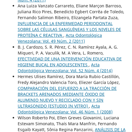
Ana Luiza Vanzato Carrareto, Eliane Marçon Barroso,
Juliana Rico Pires, Benedicto Egbert Corrêa de Toledo,
Fernando Salimon Ribeiro, Elizangela Partata Zuza,
INFLUENCIA DE LA ENFERMEDAD PERIODONTAL
SOBRE LAS CÉLULAS SANGUÍNEAS Y LOS NIVELES DE
PROTEÍNA C REACTIVA
,
Acta Odontológica
Venezolana: Vol. 49 Núm. 2 (2011)
B. J. Cardozo, S. R. Pérez, C. N. Ramírez Ayala, A. G.
Miqueri, P. A. Vaculik, M. A Vera, L. Romero,
EFECTIVIDAD DE UNA INTERVENCIÓN EDUCATIVA DE
HIGIENE BUCAL EN ADOLESCENTES
,
Acta
Odontológica Venezolana: Vol. 52 Núm. 4 (2014)
Hermes Ulises Ramírez, Dora María Rubio Castillón,
Fredy Alejandro Valencia Toro, Eliezer García López,
COMPARACIÓN DEL ESFUERZO A LA TRACCIÓN DE
BRACKETS ARENADOS MEDIANTE ÓXIDO DE
ALUMINIO NUEVO Y RECICLADO CON Y SIN
ULTRASONIDO (ESTUDIO IN VITRO)
,
Acta
Odontológica Venezolana: Vol. 46 Núm. 1 (2008)
Wilson Roberto Poi, Ellen Greves Giovanini, Luciana
Estevam Simonato, Thaís Mara Manfrin, Fernando
Esgaib Kayatt, Sônia Regina Panzarini,
ANÁLISIS DE LA