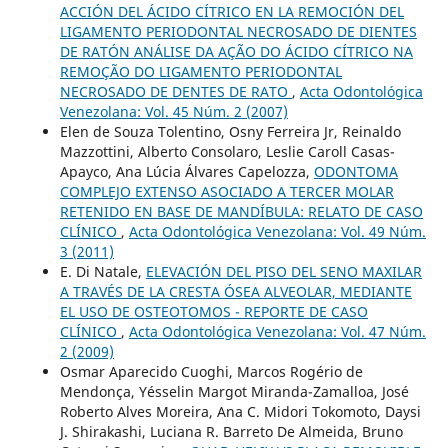
ACCIÓN DEL ÁCIDO CÍTRICO EN LA REMOCIÓN DEL
LIGAMENTO PERIODONTAL NECROSADO DE DIENTES
DE RATÓN ANÁLISE DA AÇÃO DO ÁCIDO CÍTRICO NA
REMOÇÃO DO LIGAMENTO PERIODONTAL
NECROSADO DE DENTES DE RATO
,
Acta Odontológica
Venezolana: Vol. 45 Núm. 2 (2007)
Elen de Souza Tolentino, Osny Ferreira Jr, Reinaldo
Mazzottini, Alberto Consolaro, Leslie Caroll Casas-
Apayco, Ana Lúcia Álvares Capelozza,
ODONTOMA
COMPLEJO EXTENSO ASOCIADO A TERCER MOLAR
RETENIDO EN BASE DE MANDÍBULA: RELATO DE CASO
CLÍNICO
,
Acta Odontológica Venezolana: Vol. 49 Núm.
3 (2011)
E. Di Natale,
ELEVACIÓN DEL PISO DEL SENO MAXILAR
A TRAVÉS DE LA CRESTA ÓSEA ALVEOLAR, MEDIANTE
EL USO DE OSTEOTOMOS - REPORTE DE CASO
CLÍNICO
,
Acta Odontológica Venezolana: Vol. 47 Núm.
2 (2009)
Osmar Aparecido Cuoghi, Marcos Rogério de
Mendonça, Yésselin Margot Miranda-Zamalloa, José
Roberto Alves Moreira, Ana C. Midori Tokomoto, Daysi
J. Shirakashi, Luciana R. Barreto De Almeida, Bruno