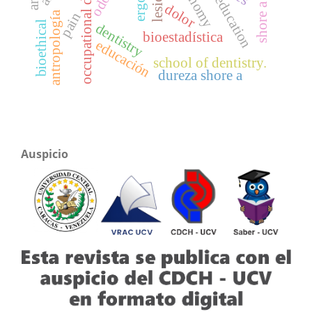
occupational diseases
ergonomy
education
dolor
antropología
pain
bioethical
dentistry
bioestadística
educación
school of dentistry.
dureza shore a
Auspicio