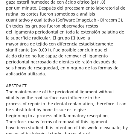
gaza esteril humedecida con ácido cítrico (pH1.0)
por um minuto. Después del procesamiento laboratorial de
rutina los cortes fueron sometidos a análisis
cuantitativo y cualitativo (Software ImageLab - Diracom 3).
En todos los grupos fueron observados restos
del ligamento periodontal en toda la extensión palatina de
la superfície radicular. El grupo III tuvo la
mayor área de tejido con diferencia estadisticamente
significante (p> 0.001). Fue posible concluir que el
ácido cítrico no fue capaz de remover el ligamento
periodontal necrosado de dientes de ratón después de
seis horas de resequedad, en ninguna de las formas de
aplicación utilizada.
ABSTRACT
The maintenance of the periodontal ligament without
vitality on the root surface can influence in the
process of repair in the dental replantation, therefore it can
be substituted by bone tissue or to give
beginning to a process of inflammatory resorption.
Therefore, many forms of removal of this ligament
have been studied. It is intention of this work to evaluate, by
means of histological study, the results of