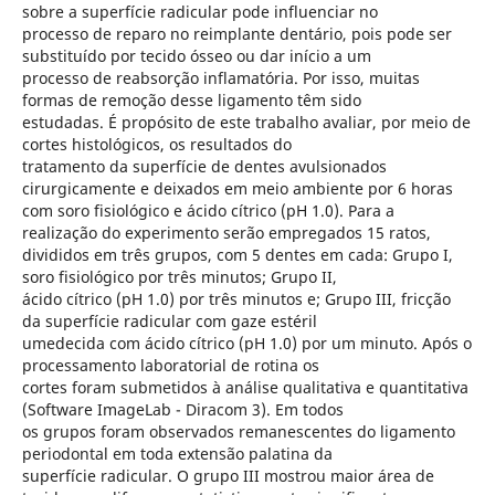
sobre a superfície radicular pode influenciar no
processo de reparo no reimplante dentário, pois pode ser
substituído por tecido ósseo ou dar início a um
processo de reabsorção inflamatória. Por isso, muitas
formas de remoção desse ligamento têm sido
estudadas. É propósito de este trabalho avaliar, por meio de
cortes histológicos, os resultados do
tratamento da superfície de dentes avulsionados
cirurgicamente e deixados em meio ambiente por 6 horas
com soro fisiológico e ácido cítrico (pH 1.0). Para a
realização do experimento serão empregados 15 ratos,
divididos em três grupos, com 5 dentes em cada: Grupo I,
soro fisiológico por três minutos; Grupo II,
ácido cítrico (pH 1.0) por três minutos e; Grupo III, fricção
da superfície radicular com gaze estéril
umedecida com ácido cítrico (pH 1.0) por um minuto. Após o
processamento laboratorial de rotina os
cortes foram submetidos à análise qualitativa e quantitativa
(Software ImageLab - Diracom 3). Em todos
os grupos foram observados remanescentes do ligamento
periodontal em toda extensão palatina da
superfície radicular. O grupo III mostrou maior área de