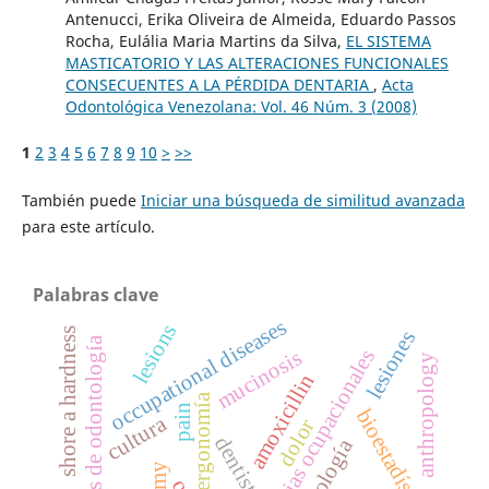
Antenucci, Erika Oliveira de Almeida, Eduardo Passos
Rocha, Eulália Maria Martins da Silva,
EL SISTEMA
MASTICATORIO Y LAS ALTERACIONES FUNCIONALES
CONSECUENTES A LA PÉRDIDA DENTARIA
,
Acta
Odontológica Venezolana: Vol. 46 Núm. 3 (2008)
1
2
3
4
5
6
7
8
9
10
>
>>
También puede
Iniciar una búsqueda de similitud avanzada
para este artículo.
Palabras clave
occupational diseases
lesions
shore a hardness
lesiones
escuelas de odontología
mucinosis
dolencias ocupacionales
anthropology
amoxicillin
ergonomía
pain
bioestadística
cultura
dolor
dentistry