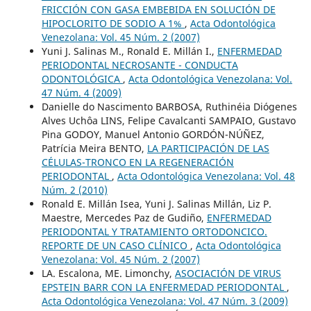
FRICCIÓN CON GASA EMBEBIDA EN SOLUCIÓN DE
HIPOCLORITO DE SODIO A 1%
,
Acta Odontológica
Venezolana: Vol. 45 Núm. 2 (2007)
Yuni J. Salinas M., Ronald E. Millán I.,
ENFERMEDAD
PERIODONTAL NECROSANTE - CONDUCTA
ODONTOLÓGICA
,
Acta Odontológica Venezolana: Vol.
47 Núm. 4 (2009)
Danielle do Nascimento BARBOSA, Ruthinéia Diógenes
Alves Uchôa LINS, Felipe Cavalcanti SAMPAIO, Gustavo
Pina GODOY, Manuel Antonio GORDÓN-NÚÑEZ,
Patrícia Meira BENTO,
LA PARTICIPACIÓN DE LAS
CÉLULAS-TRONCO EN LA REGENERACIÓN
PERIODONTAL
,
Acta Odontológica Venezolana: Vol. 48
Núm. 2 (2010)
Ronald E. Millán Isea, Yuni J. Salinas Millán, Liz P.
Maestre, Mercedes Paz de Gudiño,
ENFERMEDAD
PERIODONTAL Y TRATAMIENTO ORTODONCICO.
REPORTE DE UN CASO CLÍNICO
,
Acta Odontológica
Venezolana: Vol. 45 Núm. 2 (2007)
LA. Escalona, ME. Limonchy,
ASOCIACIÓN DE VIRUS
EPSTEIN BARR CON LA ENFERMEDAD PERIODONTAL
,
Acta Odontológica Venezolana: Vol. 47 Núm. 3 (2009)