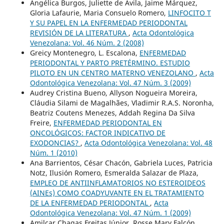
Angélica Burgos, Juliette de Ávila, Jaime Márquez,
Gloria Lafaurie, Maria Consuelo Romero,
LINFOCITO T
Y SU PAPEL EN LA ENFERMEDAD PERIODONTAL
REVISIÓN DE LA LITERATURA
,
Acta Odontológica
Venezolana: Vol. 46 Núm. 2 (2008)
Greicy Montenegro, L. Escalona,
ENFERMEDAD
PERIODONTAL Y PARTO PRETÉRMINO. ESTUDIO
PILOTO EN UN CENTRO MATERNO VENEZOLANO
,
Acta
Odontológica Venezolana: Vol. 47 Núm. 3 (2009)
Audrey Cristina Bueno, Allyson Nogueira Moreira,
Cláudia Silami de Magalhães, Vladimir R.A.S. Noronha,
Beatriz Coutens Menezes, Addah Regina Da Silva
Freire,
ENFERMEDAD PERIODONTAL EN
ONCOLÓGICOS: FACTOR INDICATIVO DE
EXODONCIAS?
,
Acta Odontológica Venezolana: Vol. 48
Núm. 1 (2010)
Ana Barrientos, César Chacón, Gabriela Luces, Patricia
Notz, Ilusión Romero, Esmeralda Salazar de Plaza,
EMPLEO DE ANTIINFLAMATORIOS NO ESTEROIDEOS
(AINEs) COMO COADYUVANTE EN EL TRATAMIENTO
DE LA ENFERMEDAD PERIODONTAL
,
Acta
Odontológica Venezolana: Vol. 47 Núm. 1 (2009)
Amilcar Chagas Freitas Júnior, Rosse Mary Falcón