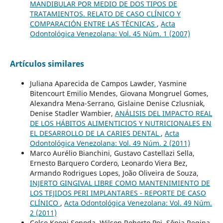
MANDIBULAR POR MEDIO DE DOS TIPOS DE
TRATAMIENTOS. RELATO DE CASO CLÍNICO Y
COMPARACIÓN ENTRE LAS TÉCNICAS
,
Acta
Odontológica Venezolana: Vol. 45 Núm. 1 (2007)
Artículos similares
Juliana Aparecida de Campos Lawder, Yasmine
Bitencourt Emilio Mendes, Giovana Mongruel Gomes,
Alexandra Mena-Serrano, Gislaine Denise Czlusniak,
Denise Stadler Wambier,
ANÁLISIS DEL IMPACTO REAL
DE LOS HÁBITOS ALIMENTICIOS Y NUTRICIONALES EN
EL DESARROLLO DE LA CARIES DENTAL
,
Acta
Odontológica Venezolana: Vol. 49 Núm. 2 (2011)
Marco Aurélio Bianchini, Gustavo Castellazi Sella,
Ernesto Barquero Cordero, Leonardo Viera Bez,
Armando Rodrigues Lopes, João Oliveira de Souza,
INJERTO GINGIVAL LIBRE COMO MANTENIMIENTO DE
LOS TEJIDOS PERI IMPLANTARES - REPORTE DE CASO
CLÍNICO
,
Acta Odontológica Venezolana: Vol. 49 Núm.
2 (2011)
Celso Koogi Sonoda, Wilson Roberto Poi, Sônia Regina