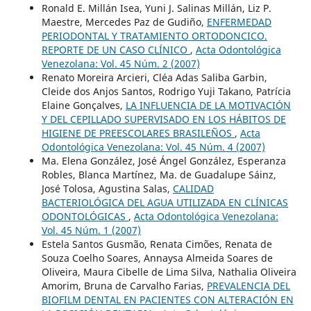
Ronald E. Millán Isea, Yuni J. Salinas Millán, Liz P.
Maestre, Mercedes Paz de Gudiño,
ENFERMEDAD
PERIODONTAL Y TRATAMIENTO ORTODONCICO.
REPORTE DE UN CASO CLÍNICO
,
Acta Odontológica
Venezolana: Vol. 45 Núm. 2 (2007)
Renato Moreira Arcieri, Cléa Adas Saliba Garbin,
Cleide dos Anjos Santos, Rodrigo Yuji Takano, Patrícia
Elaine Gonçalves,
LA INFLUENCIA DE LA MOTIVACIÓN
Y DEL CEPILLADO SUPERVISADO EN LOS HÁBITOS DE
HIGIENE DE PREESCOLARES BRASILEÑOS
,
Acta
Odontológica Venezolana: Vol. 45 Núm. 4 (2007)
Ma. Elena González, José Ángel González, Esperanza
Robles, Blanca Martínez, Ma. de Guadalupe Sáinz,
José Tolosa, Agustina Salas,
CALIDAD
BACTERIOLÓGICA DEL AGUA UTILIZADA EN CLÍNICAS
ODONTOLÓGICAS
,
Acta Odontológica Venezolana:
Vol. 45 Núm. 1 (2007)
Estela Santos Gusmão, Renata Cimões, Renata de
Souza Coelho Soares, Annaysa Almeida Soares de
Oliveira, Maura Cibelle de Lima Silva, Nathalia Oliveira
Amorim, Bruna de Carvalho Farias,
PREVALENCIA DEL
BIOFILM DENTAL EN PACIENTES CON ALTERACIÓN EN