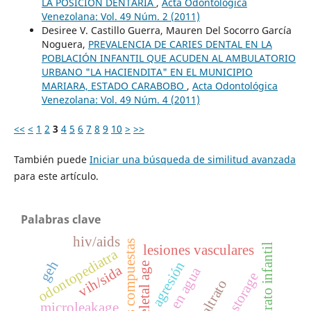
LA POSICIÓN DENTARIA
,
Acta Odontológica
Venezolana: Vol. 49 Núm. 2 (2011)
Desiree V. Castillo Guerra, Mauren Del Socorro García
Noguera,
PREVALENCIA DE CARIES DENTAL EN LA
POBLACIÓN INFANTIL QUE ACUDEN AL AMBULATORIO
URBANO "LA HACIENDITA" EN EL MUNICIPIO
MARIARA, ESTADO CARABOBO
,
Acta Odontológica
Venezolana: Vol. 49 Núm. 4 (2011)
<<
<
1
2
3
4
5
6
7
8
9
10
>
>>
También puede
Iniciar una búsqueda de similitud avanzada
para este artículo.
Palabras clave
hiv/aids
resinas compuestas
maltrato infantil
lesiones vasculares
odontopediatra
geh
agresión
skeletal age
vih/sida
microleakage