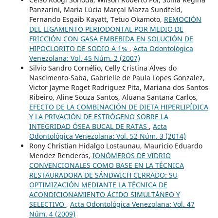
Panzarini, Maria Lúcia Marçal Mazza Sundfeld,
Fernando Esgaib Kayatt, Tetuo Okamoto,
REMOCIÓN
DEL LIGAMENTO PERIODONTAL POR MEDIO DE
FRICCIÓN CON GASA EMBEBIDA EN SOLUCIÓN DE
HIPOCLORITO DE SODIO A 1%
,
Acta Odontológica
Venezolana: Vol. 45 Núm. 2 (2007)
Silvio Sandro Cornélio, Celly Cristina Alves do
Nascimento-Saba, Gabrielle de Paula Lopes Gonzalez,
Victor Jayme Roget Rodriguez Pita, Mariana dos Santos
Ribeiro, Aline Souza Santos, Aluana Santana Carlos,
EFECTO DE LA COMBINACIÓN DE DIETA HIPERLIPÍDICA
Y LA PRIVACIÓN DE ESTRÓGENO SOBRE LA
INTEGRIDAD ÓSEA BUCAL DE RATAS
,
Acta
Odontológica Venezolana: Vol. 52 Núm. 3 (2014)
Rony Christian Hidalgo Lostaunau, Mauricio Eduardo
Mendez Renderos,
IONÓMEROS DE VIDRIO
CONVENCIONALES COMO BASE EN LA TÉCNICA
RESTAURADORA DE SÁNDWICH CERRADO: SU
OPTIMIZACIÓN MEDIANTE LA TÉCNICA DE
ACONDICIONAMIENTO ÁCIDO SIMULTÁNEO Y
SELECTIVO
,
Acta Odontológica Venezolana: Vol. 47
Núm. 4 (2009)