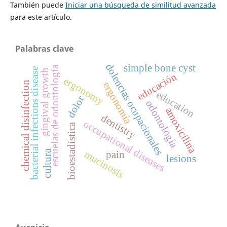
También puede
Iniciar una búsqueda de similitud avanzada
para este artículo.
Palabras clave
dolencias ocupacionales
simple bone cyst
escuelas de odontología
bacterial infections disease
gingival growth
educación
ergonomy
chemical disinfection
ergonomía
education
dolor
odontología
amoxicilina
dentistry
occupational diseases
bioestadística
cultura
mucinosis
pain
lesions