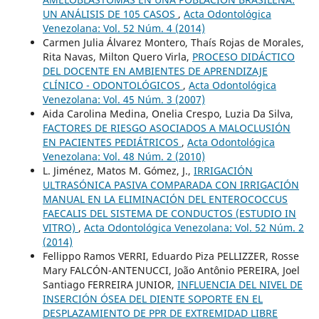
UN ANÁLISIS DE 105 CASOS
,
Acta Odontológica
Venezolana: Vol. 52 Núm. 4 (2014)
Carmen Julia Álvarez Montero, Thaís Rojas de Morales,
Rita Navas, Milton Quero Virla,
PROCESO DIDÁCTICO
DEL DOCENTE EN AMBIENTES DE APRENDIZAJE
CLÍNICO - ODONTOLÓGICOS
,
Acta Odontológica
Venezolana: Vol. 45 Núm. 3 (2007)
Aida Carolina Medina, Onelia Crespo, Luzia Da Silva,
FACTORES DE RIESGO ASOCIADOS A MALOCLUSIÓN
EN PACIENTES PEDIÁTRICOS
,
Acta Odontológica
Venezolana: Vol. 48 Núm. 2 (2010)
L. Jiménez, Matos M. Gómez, J.,
IRRIGACIÓN
ULTRASÓNICA PASIVA COMPARADA CON IRRIGACIÓN
MANUAL EN LA ELIMINACIÓN DEL ENTEROCOCCUS
FAECALIS DEL SISTEMA DE CONDUCTOS (ESTUDIO IN
VITRO)
,
Acta Odontológica Venezolana: Vol. 52 Núm. 2
(2014)
Fellippo Ramos VERRI, Eduardo Piza PELLIZZER, Rosse
Mary FALCÓN-ANTENUCCI, João Antônio PEREIRA, Joel
Santiago FERREIRA JUNIOR,
INFLUENCIA DEL NIVEL DE
INSERCIÓN ÓSEA DEL DIENTE SOPORTE EN EL
DESPLAZAMIENTO DE PPR DE EXTREMIDAD LIBRE