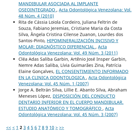
MANDIBULAR ASOCIADA AL IMPLANTE
OSEOINTEGRADO
,
Acta Odontológica Venezolana: Vol.
48 Núm. 4 (2010)
Rita de Cássia Loiola Cordeiro, Juliana Feltrin de
Souza, Fabiano Jeremias, Cristiane Maria da Costa
Silva, Ângela Cristina Cilense Zuanon, Lourdes dos
Santos-Pinto,
HIPOMINERALIZACIÓN INCISIVO Y
MOLAR: DIAGNÓSTICO DIFERENCIAL
,
Acta
Odontológica Venezolana: Vol. 49 Núm. 3 (2011)
Cléa Adas Saliba Garbin, Artênio José Insper Garbin,
Nemre Adas Saliba, Lívia Guimarães Zina, Patrícia
Elaine Gonçalves,
EL CONSENTIMIENTO INFORMADO
EN LA CLINICA ODONTOLOGICA
,
Acta Odontológica
Venezolana: Vol. 45 Núm. 1 (2007)
Jorge A. Beltrán Silva, Lillie E. Abanto Silva, Abraham
Meneses López,
DISPOSICIÓN DEL CONDUCTO
DENTARIO INFERIOR EN EL CUERPO MANDIBULAR.
ESTUDIO ANATÓMICO Y TOMOGRÁFICO
,
Acta
Odontológica Venezolana: Vol. 45 Núm. 3 (2007)
<<
<
1
2
3
4
5
6
7
8
9
10
>
>>