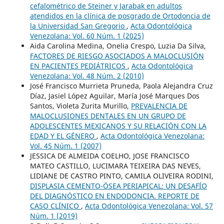
cefalométrico de Steiner y Jarabak en adultos
atendidos en la clínica de posgrado de Ortodoncia de
la Universidad San Gregorio
,
Acta Odontológica
Venezolana: Vol. 60 Núm. 1 (2025)
Aida Carolina Medina, Onelia Crespo, Luzia Da Silva,
FACTORES DE RIESGO ASOCIADOS A MALOCLUSIÓN
EN PACIENTES PEDIÁTRICOS
,
Acta Odontológica
Venezolana: Vol. 48 Núm. 2 (2010)
José Francisco Murrieta Pruneda, Paola Alejandra Cruz
Díaz, Jasiel López Aguilar, María José Marques Dos
Santos, Violeta Zurita Murillo,
PREVALENCIA DE
MALOCLUSIONES DENTALES EN UN GRUPO DE
ADOLESCENTES MEXICANOS Y SU RELACIÓN CON LA
EDAD Y EL GÉNERO
,
Acta Odontológica Venezolana:
Vol. 45 Núm. 1 (2007)
JESSICA DE ALMEIDA COELHO, JOSE FRANCISCO
MATEO CASTILLO, LUCIMARA TEIXEIRA DAS NEVES,
LIDIANE DE CASTRO PINTO, CAMILA OLIVEIRA RODINI,
DISPLASIA CEMENTO-ÓSEA PERIAPICAL: UN DESAFÍO
DEL DIAGNÓSTICO EN ENDODONCIA. REPORTE DE
CASO CLÍNICO
,
Acta Odontológica Venezolana: Vol. 57
Núm. 1 (2019)