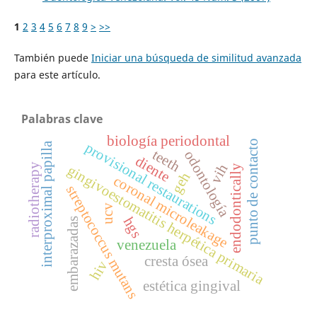
1
2
3
4
5
6
7
8
9
>
>>
También puede
Iniciar una búsqueda de similitud avanzada
para este artículo.
Palabras clave
biología periodontal
punto de contacto
provisional restaurations
interproximal papilla
teeth
odontología
diente
vih
radiotherapy
gingivoestomatitis herpética primaria
endodontically
geh
coronal microleakage
streptococcus mutans
ucv
hgs
embarazadas
venezuela
cresta ósea
hiv
estética gingival