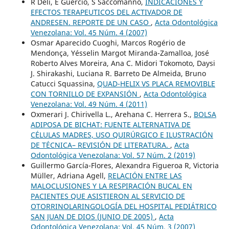
R Deli, E Guercio, S Saccomanno,
INDICACIONES Y
EFECTOS TERAPEUTICOS DEL ACTIVADOR DE
ANDRESEN. REPORTE DE UN CASO
,
Acta Odontológica
Venezolana: Vol. 45 Núm. 4 (2007)
Osmar Aparecido Cuoghi, Marcos Rogério de
Mendonça, Yésselin Margot Miranda-Zamalloa, José
Roberto Alves Moreira, Ana C. Midori Tokomoto, Daysi
J. Shirakashi, Luciana R. Barreto De Almeida, Bruno
Catucci Squassina,
QUAD-HELIX VS PLACA REMOVIBLE
CON TORNILLO DE EXPANSIÓN
,
Acta Odontológica
Venezolana: Vol. 49 Núm. 4 (2011)
Oxmerari J. Chirivella L., Arehana C. Herrera S.,
BOLSA
ADIPOSA DE BICHAT: FUENTE ALTERNATIVA DE
CÉLULAS MADRES, USO QUIRÚRGICO E ILUSTRACIÓN
DE TÉCNICA– REVISIÓN DE LITERATURA.
,
Acta
Odontológica Venezolana: Vol. 57 Núm. 2 (2019)
Guillermo García-Flores, Alexandra Figueroa R, Victoria
Müller, Adriana Agell,
RELACIÓN ENTRE LAS
MALOCLUSIONES Y LA RESPIRACIÓN BUCAL EN
PACIENTES QUE ASISTIERON AL SERVICIO DE
OTORRINOLARINGOLOGÍA DEL HOSPITAL PEDIÁTRICO
SAN JUAN DE DIOS (JUNIO DE 2005)
,
Acta
Odontológica Venezolana: Vol. 45 Núm. 3 (2007)