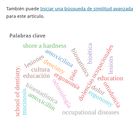
También puede
Iniciar una búsqueda de similitud avanzada
para este artículo.
Palabras clave
shore a hardness
bioética
dolencias ocupacionales
amoxicilina
biostatistics
lesiones
lesions
dentistry
school of dentistry.
cultura
pain
ergonomía
educación
education
odontología
ortodoncia
bioestadística
dolor
mucinosis
ergonomy
amoxicillin
occupational diseases