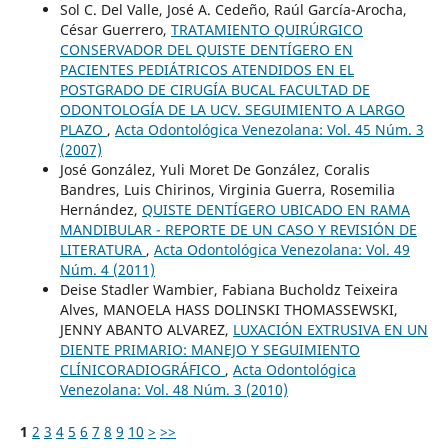
Sol C. Del Valle, José A. Cedeño, Raúl García-Arocha,
César Guerrero,
TRATAMIENTO QUIRÚRGICO
CONSERVADOR DEL QUISTE DENTÍGERO EN
PACIENTES PEDIÁTRICOS ATENDIDOS EN EL
POSTGRADO DE CIRUGÍA BUCAL FACULTAD DE
ODONTOLOGÍA DE LA UCV. SEGUIMIENTO A LARGO
PLAZO
,
Acta Odontológica Venezolana: Vol. 45 Núm. 3
(2007)
José González, Yuli Moret De González, Coralis
Bandres, Luis Chirinos, Virginia Guerra, Rosemilia
Hernández,
QUISTE DENTÍGERO UBICADO EN RAMA
MANDIBULAR - REPORTE DE UN CASO Y REVISIÓN DE
LITERATURA
,
Acta Odontológica Venezolana: Vol. 49
Núm. 4 (2011)
Deise Stadler Wambier, Fabiana Bucholdz Teixeira
Alves, MANOELA HASS DOLINSKI THOMASSEWSKI,
JENNY ABANTO ALVAREZ,
LUXACIÓN EXTRUSIVA EN UN
DIENTE PRIMARIO: MANEJO Y SEGUIMIENTO
CLÍNICORADIOGRÁFICO
,
Acta Odontológica
Venezolana: Vol. 48 Núm. 3 (2010)
1
2
3
4
5
6
7
8
9
10
>
>>