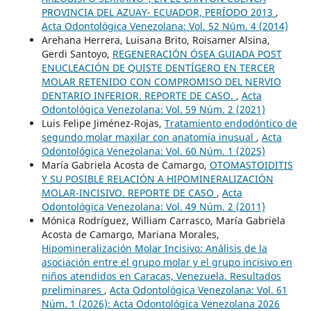
PROVINCIA DEL AZUAY- ECUADOR, PERÍODO 2013
,
Acta Odontológica Venezolana: Vol. 52 Núm. 4 (2014)
Arehana Herrera, Luisana Brito, Roisamer Alsina,
Gerdi Santoyo,
REGENERACIÓN ÓSEA GUIADA POST
ENUCLEACIÓN DE QUISTE DENTÍGERO EN TERCER
MOLAR RETENIDO CON COMPROMISO DEL NERVIO
DENTARIO INFERIOR. REPORTE DE CASO.
,
Acta
Odontológica Venezolana: Vol. 59 Núm. 2 (2021)
Luis Felipe Jiménez-Rojas,
Tratamiento endodóntico de
segundo molar maxilar con anatomía inusual
,
Acta
Odontológica Venezolana: Vol. 60 Núm. 1 (2025)
María Gabriela Acosta de Camargo,
OTOMASTOIDITIS
Y SU POSIBLE RELACIÓN A HIPOMINERALIZACIÓN
MOLAR-INCISIVO. REPORTE DE CASO
,
Acta
Odontológica Venezolana: Vol. 49 Núm. 2 (2011)
Mónica Rodríguez, William Carrasco, María Gabriela
Acosta de Camargo, Mariana Morales,
Hipomineralización Molar Incisivo: Análisis de la
asociación entre el grupo molar y el grupo incisivo en
niños atendidos en Caracas, Venezuela. Resultados
preliminares
,
Acta Odontológica Venezolana: Vol. 61
Núm. 1 (2026): Acta Odontológica Venezolana 2026