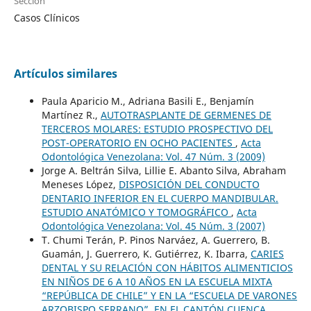
Sección
Casos Clínicos
Artículos similares
Paula Aparicio M., Adriana Basili E., Benjamín
Martínez R.,
AUTOTRASPLANTE DE GERMENES DE
TERCEROS MOLARES: ESTUDIO PROSPECTIVO DEL
POST-OPERATORIO EN OCHO PACIENTES
,
Acta
Odontológica Venezolana: Vol. 47 Núm. 3 (2009)
Jorge A. Beltrán Silva, Lillie E. Abanto Silva, Abraham
Meneses López,
DISPOSICIÓN DEL CONDUCTO
DENTARIO INFERIOR EN EL CUERPO MANDIBULAR.
ESTUDIO ANATÓMICO Y TOMOGRÁFICO
,
Acta
Odontológica Venezolana: Vol. 45 Núm. 3 (2007)
T. Chumi Terán, P. Pinos Narváez, A. Guerrero, B.
Guamán, J. Guerrero, K. Gutiérrez, K. Ibarra,
CARIES
DENTAL Y SU RELACIÓN CON HÁBITOS ALIMENTICIOS
EN NIÑOS DE 6 A 10 AÑOS EN LA ESCUELA MIXTA
“REPÚBLICA DE CHILE” Y EN LA “ESCUELA DE VARONES
ARZOBISPO SERRANO”, EN EL CANTÓN CUENCA