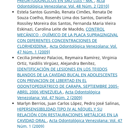
PREORTODÓNCICOS EN SÃO LUÍS - MA.
,
Acta
Odontológica Venezolana: Vol. 48 Núm. 2 (2010)
Estela Santos Gusmão, Renata Cimões, Renata De
Souza Coelho, Rosenês Lima dos Santos, Daniella
Rossiley Moreira dos Santos, Fernanda Maria Vieira
Eskinazi, Carolina Leite de Macêdo,
CONTROL
MECÁNICO - QUÍMICO DE LA PLACA SUPRAGINGIVAL
CON DIFERENTES CONCENTRACIONES DE
CLORHEXIDINA
,
Acta Odontológica Venezolana: Vol.
47 Núm. 1 (2009)
Cecilia Jiménez Palacios, Reymaira Ramírez, Virginia
Ortiz, Yaidilis Virgüez, Alejandra Benítez,
IDENTIFICACIÓN DE LESIONES EN LOS TEJIDOS
BLANDOS DE LA CAVIDAD BUCAL EN ADOLESCENTES
CON PRIVACION DE LIBERTAD EN EL
ODONTOPEDIÁTRICO DE CARAPA. SEPTIEMBRE 2005-
ABRIL 2006 VENEZUELA
,
Acta Odontológica
Venezolana: Vol. 47 Núm. 2 (2009)
Marlyn Berrios, Juan Carlos López, Pedro José Salinas,
HIPERSENSIBILIDAD TIPO IV AL NÍQUEL Y SU
RELACIÓN CON RESTAURACIONES METÁLICAS EN LA
CAVIDAD ORAL
,
Acta Odontológica Venezolana: Vol. 47
Núm. 1 (2009)