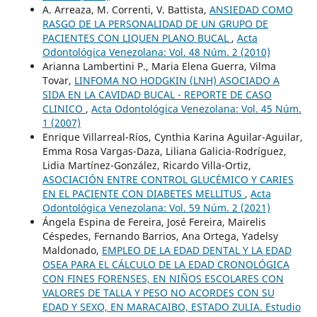
A. Arreaza, M. Correnti, V. Battista,
ANSIEDAD COMO
RASGO DE LA PERSONALIDAD DE UN GRUPO DE
PACIENTES CON LIQUEN PLANO BUCAL
,
Acta
Odontológica Venezolana: Vol. 48 Núm. 2 (2010)
Arianna Lambertini P., Maria Elena Guerra, Vilma
Tovar,
LINFOMA NO HODGKIN (LNH) ASOCIADO A
SIDA EN LA CAVIDAD BUCAL - REPORTE DE CASO
CLINICO
,
Acta Odontológica Venezolana: Vol. 45 Núm.
1 (2007)
Enrique Villarreal-Ríos, Cynthia Karina Aguilar-Aguilar,
Emma Rosa Vargas-Daza, Liliana Galicia-Rodríguez,
Lidia Martínez-González, Ricardo Villa-Ortiz,
ASOCIACIÓN ENTRE CONTROL GLUCÉMICO Y CARIES
EN EL PACIENTE CON DIABETES MELLITUS
,
Acta
Odontológica Venezolana: Vol. 59 Núm. 2 (2021)
Ángela Espina de Fereira, José Fereira, Mairelis
Céspedes, Fernando Barrios, Ana Ortega, Yadelsy
Maldonado,
EMPLEO DE LA EDAD DENTAL Y LA EDAD
OSEA PARA EL CÁLCULO DE LA EDAD CRONOLÓGICA
CON FINES FORENSES, EN NIÑOS ESCOLARES CON
VALORES DE TALLA Y PESO NO ACORDES CON SU
EDAD Y SEXO, EN MARACAIBO, ESTADO ZULIA. Estudio