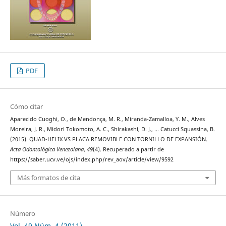
PDF
Cómo citar
Aparecido Cuoghi, O., de Mendonça, M. R., Miranda-Zamalloa, Y. M., Alves
Moreira, J. R., Midori Tokomoto, A. C., Shirakashi, D. J., … Catucci Squassina, B.
(2015). QUAD-HELIX VS PLACA REMOVIBLE CON TORNILLO DE EXPANSIÓN.
Acta Odontológica Venezolana
,
49
(4). Recuperado a partir de
https://saber.ucv.ve/ojs/index.php/rev_aov/article/view/9592
Más formatos de cita
Número
Vol. 49 Núm. 4 (2011)