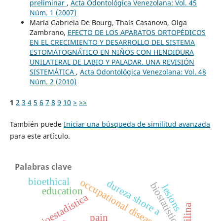
preliminar
,
Acta Odontológica Venezolana: Vol. 45
Núm. 1 (2007)
María Gabriela De Bourg, Thaís Casanova, Olga
Zambrano,
EFECTO DE LOS APARATOS ORTOPÉDICOS
EN EL CRECIMIENTO Y DESARROLLO DEL SISTEMA
ESTOMATOGNÁTICO EN NIÑOS CON HENDIDURA
UNILATERAL DE LABIO Y PALADAR. UNA REVISIÓN
SISTEMÁTICA
,
Acta Odontológica Venezolana: Vol. 48
Núm. 2 (2010)
1
2
3
4
5
6
7
8
9
10
>
>>
También puede
Iniciar una búsqueda de similitud avanzada
para este artículo.
Palabras clave
bioethical
occupational diseases
dureza shore a
biostatistics
lesions
education
bioestadística
pain