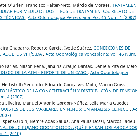
ette O'Brien, Francisco Haiter-Neto, Márcio de Moraes,
TRATAMIEN
BULAR POR MEDIO DE DOS TIPOS DE TRATAMIENTOS. RELATO DE
AS TÉCNICAS
,
Acta Odontológica Venezolana: Vol. 45 Núm. 1 (2007)
eira Chaparro, Roberto García, Ivette Suárez,
CONDICIONES DE
S ADULTOS VIH/SIDA
,
Acta Odontológica Venezolana: Vol. 46 Núm.
o Farias, Nilson Pena, Janaina Araújo Dantas, Daniela Pita de Melo
 DISCO DE LA ATM - REPORTE DE UN CASO
,
Acta Odontológica
z Herbstrith Segundo, Eduardo Gonçalves Mota, Marcio Grossi,
OTOELÁSTICO DE LA CONCENTRACIÓN Y DISTRIBUCIÓN DE TENSIO
úm. 4 (2007)
 da Silveira, Manuel Antonio Gordón-Núñez, Lélia Maria Guedes
,
QUISTES DE LOS MAXILARES EN NIÑOS: UN ANALISIS CLÍNICO
,
Ac
(2007)
é Isper Garbin, Nemre Adas Saliba, Ana Paula Dossi, Marcos Tadeu
ONAL DEL CIRUJANO ODONTÓLOGO: ¿QUÉ PIENSAN LOS ABOGADO
. 1 (2010)