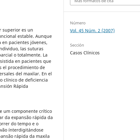
Más formatos de cita
Número
 superior es un
Vol. 45 Núm. 2 (2007)
uncional estable. Aunque
 en pacientes jóvenes,
Sección
ndividuo, las suturas
Casos Clínicos
arcial o totalmente. La
sistida en pacientes que
 el procedimiento de
ersales del maxilar. En el
 clínico de deficiencia
ansión Rápida
e um componente crítico
sar da expansão rápida da
orrer do tempo e o
 vão ínterdigitándose
pansão rápida da maxila