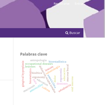
Registrarse
Entrar
Buscar
Palabras clave
antropología
bioestadística
gingival hyperplasia
occupational diseases
mucosa bucal
odontología
dolencias ocupacionales
lesions
lesiones
educación
biostatistics
ergonomía
bioética
amoxicilina
dolor
ergonomy
oral mucosa
education
pain
dentistry
amoxicillin
ortodoncia
mucinosis
cultura