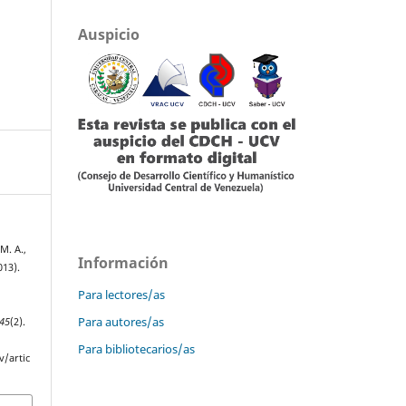
Auspicio
M. A.,
Información
013).
Para lectores/as
Para autores/as
45
(2).
Para bibliotecarios/as
v/artic