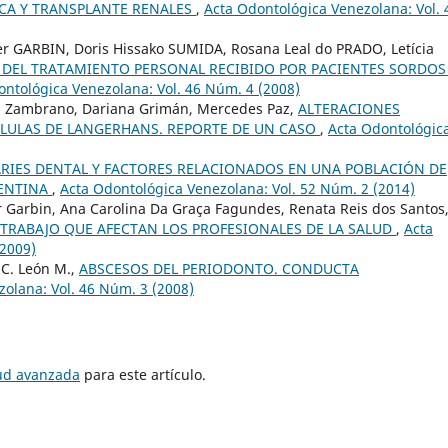
CA Y TRANSPLANTE RENALES
,
Acta Odontológica Venezolana: Vol. 
per GARBIN, Doris Hissako SUMIDA, Rosana Leal do PRADO, Letícia
 DEL TRATAMIENTO PERSONAL RECIBIDO POR PACIENTES SORDOS
ontológica Venezolana: Vol. 46 Núm. 4 (2008)
ga Zambrano, Dariana Grimán, Mercedes Paz,
ALTERACIONES
CÉLULAS DE LANGERHANS. REPORTE DE UN CASO
,
Acta Odontológic
ARIES DENTAL Y FACTORES RELACIONADOS EN UNA POBLACIÓN DE
GENTINA
,
Acta Odontológica Venezolana: Vol. 52 Núm. 2 (2014)
er Garbin, Ana Carolina Da Graça Fagundes, Renata Reis dos Santos
 TRABAJO QUE AFECTAN LOS PROFESIONALES DE LA SALUD
,
Acta
(2009)
n C. León M.,
ABSCESOS DEL PERIODONTO. CONDUCTA
olana: Vol. 46 Núm. 3 (2008)
tud avanzada
para este artículo.