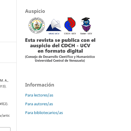
Auspicio
M. A.,
Información
013).
Para lectores/as
Para autores/as
45
(2).
Para bibliotecarios/as
v/artic