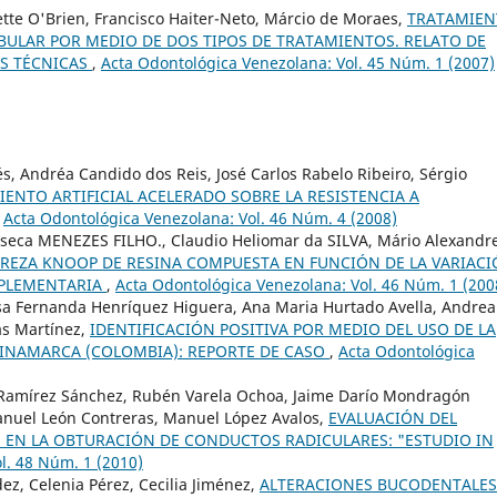
ette O'Brien, Francisco Haiter-Neto, Márcio de Moraes,
TRATAMIEN
BULAR POR MEDIO DE DOS TIPOS DE TRATAMIENTOS. RELATO DE
AS TÉCNICAS
,
Acta Odontológica Venezolana: Vol. 45 Núm. 1 (2007)
s, Andréa Candido dos Reis, José Carlos Rabelo Ribeiro, Sérgio
IENTO ARTIFICIAL ACELERADO SOBRE LA RESISTENCIA A
,
Acta Odontológica Venezolana: Vol. 46 Núm. 4 (2008)
nseca MENEZES FILHO., Claudio Heliomar da SILVA, Mário Alexandr
UREZA KNOOP DE RESINA COMPUESTA EN FUNCIÓN DE LA VARIAC
MPLEMENTARIA
,
Acta Odontológica Venezolana: Vol. 46 Núm. 1 (200
isa Fernanda Henríquez Higuera, Ana Maria Hurtado Avella, Andrea
as Martínez,
IDENTIFICACIÓN POSITIVA POR MEDIO DEL USO DE LA
INAMARCA (COLOMBIA): REPORTE DE CASO
,
Acta Odontológica
s Ramírez Sánchez, Rubén Varela Ochoa, Jaime Darío Mondragón
Manuel León Contreras, Manuel López Avalos,
EVALUACIÓN DEL
S EN LA OBTURACIÓN DE CONDUCTOS RADICULARES: "ESTUDIO IN
l. 48 Núm. 1 (2010)
dez, Celenia Pérez, Cecilia Jiménez,
ALTERACIONES BUCODENTALES