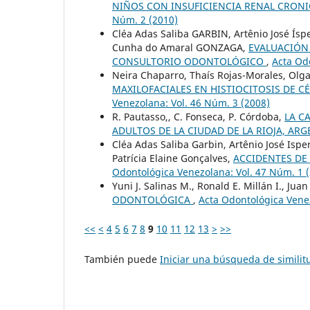
NIÑOS CON INSUFICIENCIA RENAL CRONI
Núm. 2 (2010)
Cléa Adas Saliba GARBIN, Artênio José Ís
Cunha do Amaral GONZAGA,
EVALUACIÓN
CONSULTORIO ODONTOLÓGICO
,
Acta Od
Neira Chaparro, Thaís Rojas-Morales, Ol
MAXILOFACIALES EN HISTIOCITOSIS DE 
Venezolana: Vol. 46 Núm. 3 (2008)
R. Pautasso,, C. Fonseca, P. Córdoba,
LA C
ADULTOS DE LA CIUDAD DE LA RIOJA, AR
Cléa Adas Saliba Garbin, Artênio José Isp
Patrícia Elaine Gonçalves,
ACCIDENTES DE
Odontológica Venezolana: Vol. 47 Núm. 1 
Yuni J. Salinas M., Ronald E. Millán I., Jua
ODONTOLÓGICA
,
Acta Odontológica Venez
<<
<
4
5
6
7
8
9
10
11
12
13
>
>>
También puede
Iniciar una búsqueda de simili