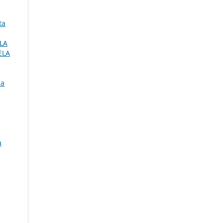
ta
LA
ELA
ca
a