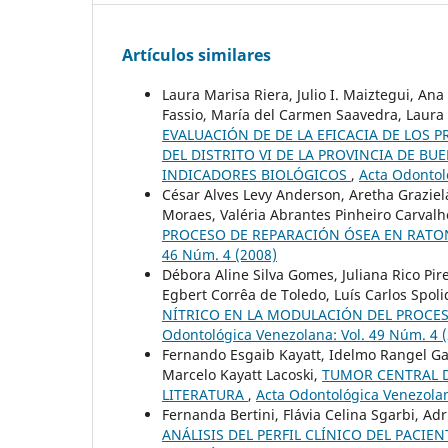
Artículos similares
Laura Marisa Riera, Julio I. Maiztegui, An
Fassio, María del Carmen Saavedra, Laura 
EVALUACIÓN DE DE LA EFICACIA DE LOS
DEL DISTRITO VI DE LA PROVINCIA DE BU
INDICADORES BIOLÓGICOS
,
Acta Odontol
César Alves Levy Anderson, Aretha Graziela
Moraes, Valéria Abrantes Pinheiro Carval
PROCESO DE REPARACIÓN ÓSEA EN RAT
46 Núm. 4 (2008)
Débora Aline Silva Gomes, Juliana Rico Pire
Egbert Corrêa de Toledo, Luís Carlos Spol
NÍTRICO EN LA MODULACIÓN DEL PROCE
Odontológica Venezolana: Vol. 49 Núm. 4 
Fernando Esgaib Kayatt, Idelmo Rangel Gar
Marcelo Kayatt Lacoski,
TUMOR CENTRAL D
LITERATURA
,
Acta Odontológica Venezolan
Fernanda Bertini, Flávia Celina Sgarbi, A
ANÁLISIS DEL PERFIL CLÍNICO DEL PACIE