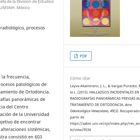
efa de la División de Estudios
ía.UMSNH. México
radiológico, procesos
PDF
 la frecuencia,
Cómo citar
procesos patológicos de
Leyva Altamirano, J. L., & Vargas Purecko, 
atamiento de Ortodoncia.
la L. (2015). HALLAZGOS INCIDENTALES EN
grafías panorámicas de
RADIOGRAFÍAS PANORÁMICAS PREVIAS A
TRATAMIENTO DE ORTODONCIA.
Acta
cia del Centro
Odontológica Venezolana
,
49
(3). Recuperado
gación de la Universidad
partir de
jetivo de encontrar
https://saber.ucv.ve/ojs/index.php/rev_ao
 alteraciones sistémicas,
le/view/9534
tra consistió en 603