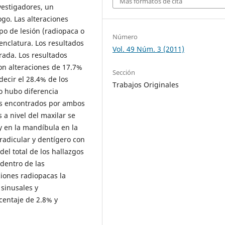
Más formatos de cita
vestigadores, un
ogo. Las alteraciones
po de lesión (radiopaca o
Número
enclatura. Los resultados
Vol. 49 Núm. 3 (2011)
rada. Los resultados
on alteraciones de 17.7%
Sección
decir el 28.4% de los
Trabajos Originales
o hubo diferencia
gos encontrados por ambos
 a nivel del maxilar se
 y en la mandíbula en la
radicular y dentígero con
el total de los hallazgos
dentro de las
ciones radiopacas la
 sinusales y
centaje de 2.8% y