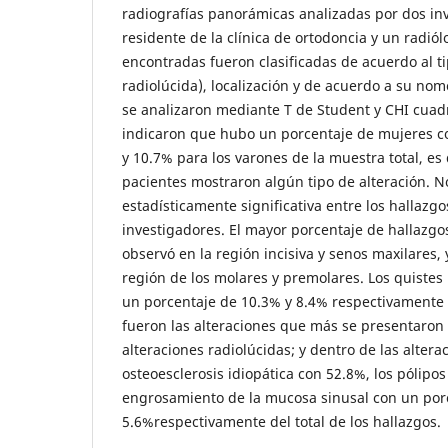
radiografías panorámicas analizadas por dos in
residente de la clínica de ortodoncia y un radiól
encontradas fueron clasificadas de acuerdo al ti
radiolúcida), localización y de acuerdo a su nom
se analizaron mediante T de Student y CHI cuad
indicaron que hubo un porcentaje de mujeres c
y 10.7% para los varones de la muestra total, es 
pacientes mostraron algún tipo de alteración. N
estadísticamente significativa entre los hallaz
investigadores. El mayor porcentaje de hallazgos
observó en la región incisiva y senos maxilares,
región de los molares y premolares. Los quistes 
un porcentaje de 10.3% y 8.4% respectivamente d
fueron las alteraciones que más se presentaron 
alteraciones radiolúcidas; y dentro de las altera
osteoesclerosis idiopática con 52.8%, los pólipos
engrosamiento de la mucosa sinusal con un por
5.6%respectivamente del total de los hallazgos.