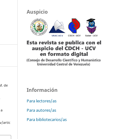
Auspicio
M. de
Información
L
Para lectores/as
Para autores/as
 a
Para bibliotecarios/as
v/artic