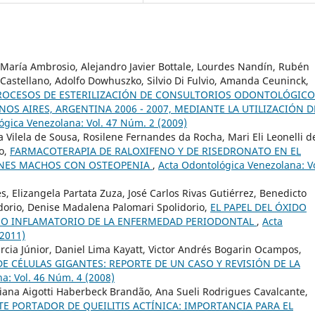
a María Ambrosio, Alejandro Javier Bottale, Lourdes Nandín, Rubén
Castellano, Adolfo Dowhuszko, Silvio Di Fulvio, Amanda Ceuninck,
 PROCESOS DE ESTERILIZACIÓN DE CONSULTORIOS ODONTOLÓGICO
ENOS AIRES, ARGENTINA 2006 - 2007, MEDIANTE LA UTILIZACIÓN D
ógica Venezolana: Vol. 47 Núm. 2 (2009)
 Vilela de Sousa, Rosilene Fernandes da Rocha, Mari Eli Leonelli d
ho,
FARMACOTERAPIA DE RALOXIFENO Y DE RISEDRONATO EN EL
ONES MACHOS CON OSTEOPENIA
,
Acta Odontológica Venezolana: Vo
s, Elizangela Partata Zuza, José Carlos Rivas Gutiérrez, Benedicto
idorio, Denise Madalena Palomari Spolidorio,
EL PAPEL DEL ÓXIDO
SO INFLAMATORIO DE LA ENFERMEDAD PERIODONTAL
,
Acta
(2011)
cia Júnior, Daniel Lima Kayatt, Victor Andrés Bogarin Ocampos,
E CÉLULAS GIGANTES: REPORTE DE UN CASO Y REVISIÓN DE LA
a: Vol. 46 Núm. 4 (2008)
driana Aigotti Haberbeck Brandão, Ana Sueli Rodrigues Cavalcante,
NTE PORTADOR DE QUEILITIS ACTÍNICA: IMPORTANCIA PARA EL