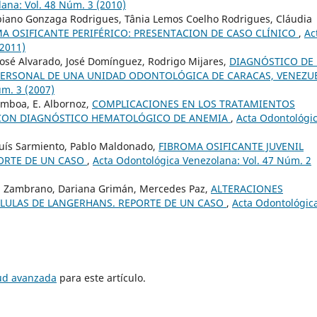
ana: Vol. 48 Núm. 3 (2010)
abiano Gonzaga Rodrigues, Tânia Lemos Coelho Rodrigues, Cláudia
A OSIFICANTE PERIFÉRICO: PRESENTACION DE CASO CLÍNICO
,
Ac
(2011)
 José Alvarado, José Domínguez, Rodrigo Mijares,
DIAGNÓSTICO DE 
ERSONAL DE UNA UNIDAD ODONTOLÓGICA DE CARACAS, VENEZU
úm. 3 (2007)
amboa, E. Albornoz,
COMPLICACIONES EN LOS TRATAMIENTOS
 CON DIAGNÓSTICO HEMATOLÓGICO DE ANEMIA
,
Acta Odontológi
 Luís Sarmiento, Pablo Maldonado,
FIBROMA OSIFICANTE JUVENIL
PORTE DE UN CASO
,
Acta Odontológica Venezolana: Vol. 47 Núm. 2
ga Zambrano, Dariana Grimán, Mercedes Paz,
ALTERACIONES
CÉLULAS DE LANGERHANS. REPORTE DE UN CASO
,
Acta Odontológic
tud avanzada
para este artículo.