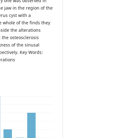
ary one was observed in
he jaw in the region of the
rus cyst with a
 whole of the finds they
side the alterations
 the osteosclerosis
kness of the sinusal
ectively. Key Words:
erations