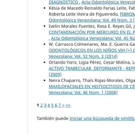
DIAGNÓSTICO
,
Acta Odontológica Venezol
Késia de Macedo Reinaldo Farias Leite, F
Roberta Leite Vieira de Figueiredo,
FIBROM
Odontológica Venezolana: Vol. 49 Núm. 3 
Ivelin Morales Fuentes, Rosa E. Reyes Gil,
CONTAMINACIÓN POR MERCURIO EN EL P
,
Acta Odontológica Venezolana: Vol. 45 N
W. Carrasco Colmenares, Ma. E. Guerra G
ODONTOLÓGICOS EN LOS NIÑOS VIH (+)
Venezolana: Vol. 52 Núm. 3 (2014)
Orlando Yoris, Ligia Pérez, Cesar Molina,
ACTIVO TRABECULAR, DEFORMANTE - RE
(2009)
Neira Chaparro, Thaís Rojas-Morales, Ol
MAXILOFACIALES EN HISTIOCITOSIS DE 
Venezolana: Vol. 46 Núm. 1 (2008)
1
2
3
4
5
6
7
>
>>
También puede
Iniciar una búsqueda de simili