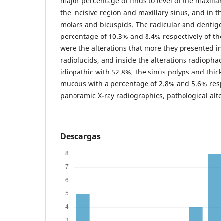
major percentage of finds to level of the maxill
the incisive region and maxillary sinus, and in t
molars and bicuspids. The radicular and dentige
percentage of 10.3% and 8.4% respectively of the
were the alterations that more they presented in
radiolucids, and inside the alterations radiophac
idiopathic with 52.8%, the sinus polyps and thic
mucous with a percentage of 2.8% and 5.6% resp
panoramic X-ray radiographics, pathological alt
Descargas