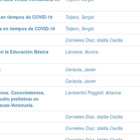
la en tiempos de COVID-19
Teijero, Sergio
la en tiempos de COVID-19
Teijero, Sergio
Cornieles Díaz, Idaliia Cecilia
en la Educación Básica
Lacueva, Aurora
a
Cerisola, Javier
Cerisola, Javier
anos. Conocimientos,
Lambertini Poggioli, Arianna
tudio preliminar en
acas-Venezuela.
Cornieles Díaz, Idaliia Cecilia
Cornieles Díaz, Idaliia Cecilia
Cornieles Díaz, Idaliia Cecilia