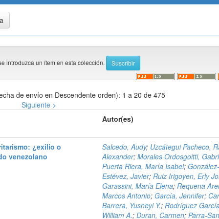
se introduzca un ítem en esta colección.
echa de envío en Descendente orden): 1 a 20 de 475
Siguiente >
Autor(es)
itarismo: ¿exilio o
Salcedo, Audy
;
Uzcátegui Pacheco, 
do venezolano
Alexander
;
Morales Ordosgoitti, Gabri
Puerta Riera, María Isabel
;
González
Estévez, Javier
;
Ruiz Irigoyen, Erly J
Garassini, María Elena
;
Requena Arel
Marcos Antonio
;
García, Jennifer
;
Car
Barrera, Yusneyi Y.
;
Rodríguez García
William A.
;
Duran, Carmen
;
Parra-San