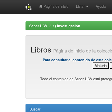
Página de inicio
Listar
Ayuda
Skip
navigation
Saber UCV
1) Investigación
Libros
Página de inicio de la colecc
Para consultar el contenido de esta cole
Materia
Todo el contenido de Saber UCV está proteg
Buscar