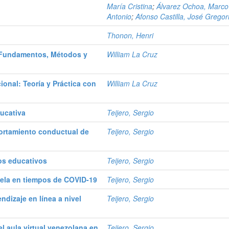
María Cristina
;
Álvarez Ochoa, Marco
Antonio
;
Afonso Castilla, José Gregor
Thonon, Henri
a: Fundamentos, Métodos y
William La Cruz
ional: Teoría y Práctica con
William La Cruz
ducativa
Teijero, Sergio
portamiento conductual de
Teijero, Sergio
sos educativos
Teijero, Sergio
uela en tiempos de COVID-19
Teijero, Sergio
ndizaje en línea a nivel
Teijero, Sergio
l aula virtual venezolana en
Teijero, Sergio