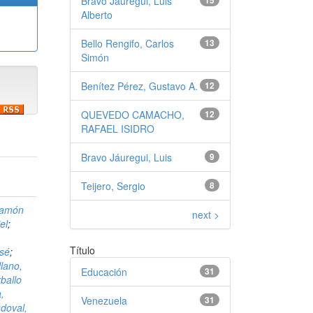
Bravo Jáuregui, Luis
15
Alberto
Bello Rengifo, Carlos
13
Simón
Benítez Pérez, Gustavo A.
12
QUEVEDO CAMACHO,
12
RAFAEL ISIDRO
Bravo Jáuregui, Luis
9
Teijero, Sergio
8
Ramón
next >
el
;
-
Título
osé
;
lano,
Educación
31
ballo
,
Venezuela
31
doval,