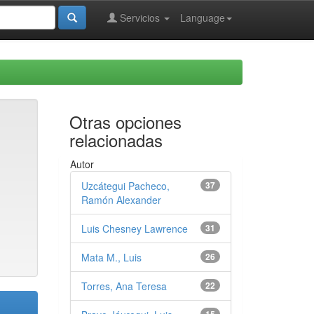
Servicios
Language
Otras opciones
relacionadas
Autor
Uzcátegui Pacheco,
37
Ramón Alexander
Luis Chesney Lawrence
31
Mata M., Luis
26
Torres, Ana Teresa
22