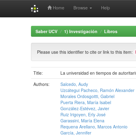
Home
Browse
Help
Skip
navigation
Saber UCV
1) Investigación
Libros
Please use this identifier to cite or link to this item:
Title:
La universidad en tiempos de autorita
Authors:
Salcedo, Audy
Uzcátegui Pacheco, Ramón Alexander
Morales Ordosgoitti, Gabriel
Puerta Riera, María Isabel
González-Estévez, Javier
Ruiz Irigoyen, Erly José
Garassini, María Elena
Requena Arellano, Marcos Antonio
García, Jennifer