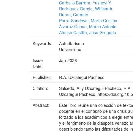
Carballo Barrera, Yusneyi Y.
Rodríguez García, William A.
Duran, Carmen
Parra-Sandoval, María Cristina
Álvarez Ochoa, Marco Antonio
Afonso Castilla, José Gregorio
Keywords:
Autoritarismo
Universidad
Issue
Jan-2026
Date:
Publisher:
R.A. Uzcátegui Pacheco
Citation:
Salcedo, A. y Uzcátegui Pacheco, R.A. 
Uzcátegui Pacheco. https://doi.org/1
Abstract:
Este libro reúne una colección de text
docente en el contexto de una crisis aut
forzado a los académicos a elegir entre 
y el fenómeno de la diáspora venezolana
describiendo tanto las dificultades de 