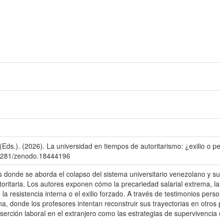
(Eds.). (2026). La universidad en tiempos de autoritarismo: ¿exilio o
0.5281/zenodo.18444196
os donde se aborda el colapso del sistema universitario venezolano y 
oritaria. Los autores exponen cómo la precariedad salarial extrema, la p
la resistencia interna o el exilio forzado. A través de testimonios pers
, donde los profesores intentan reconstruir sus trayectorias en otros p
inserción laboral en el extranjero como las estrategias de supervivencia