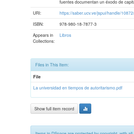
fuentes documentan un éxodo de capital 
URI:
https://saber.ucv.ve/jspui/handle/1087
ISBN:
978-980-18-7877-3
Appears in
Libros
Collections:
Files in This Item:
File
La universidad en tiempos de autoritarismo.pdf
Show full item record
Items in DSpace are protected by copyright, with all 