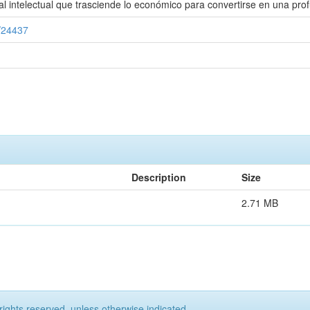
intelectual que trasciende lo económico para convertirse en una profun
2/24437
Description
Size
2.71 MB
rights reserved, unless otherwise indicated.