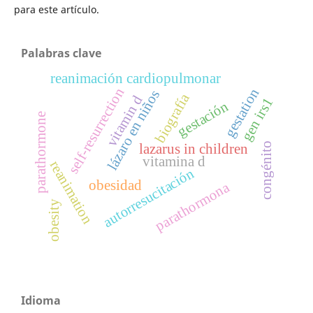
para este artículo.
Palabras clave
reanimación cardiopulmonar
self-resurrection
gestation
lázaro en niños
biografía
vitamin d
gen irs1
gestación
parathormone
congénito
lazarus in children
vitamina d
reanimation
autorresucitación
obesidad
parathormona
obesity
Idioma