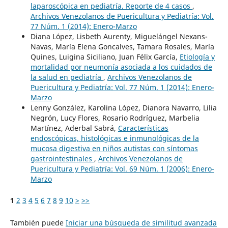
laparoscópica en pediatría. Reporte de 4 casos
,
Archivos Venezolanos de Puericultura y Pediatría: Vol.
77 Núm. 1 (2014): Enero-Marzo
Diana López, Lisbeth Aurenty, Miguelángel Nexans-
Navas, María Elena Goncalves, Tamara Rosales, María
Quines, Luigina Siciliano, Juan Félix García,
Etiología y
mortalidad por neumonía asociada a los cuidados de
la salud en pediatría
,
Archivos Venezolanos de
Puericultura y Pediatría: Vol. 77 Núm. 1 (2014): Enero-
Marzo
Lenny González, Karolina López, Dianora Navarro, Lilia
Negrón, Lucy Flores, Rosario Rodríguez, Marbelia
Martínez, Aderbal Sabrá,
Características
endoscópicas, histológicas e inmunológicas de la
mucosa digestiva en niños autistas con síntomas
gastrointestinales
,
Archivos Venezolanos de
Puericultura y Pediatría: Vol. 69 Núm. 1 (2006): Enero-
Marzo
1
2
3
4
5
6
7
8
9
10
>
>>
También puede
Iniciar una búsqueda de similitud avanzada