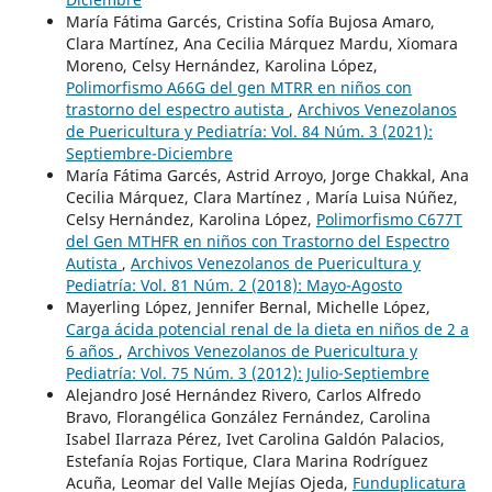
María Fátima Garcés, Cristina Sofía Bujosa Amaro,
Clara Martínez, Ana Cecilia Márquez Mardu, Xiomara
Moreno, Celsy Hernández, Karolina López,
Polimorfismo A66G del gen MTRR en niños con
trastorno del espectro autista
,
Archivos Venezolanos
de Puericultura y Pediatría: Vol. 84 Núm. 3 (2021):
Septiembre-Diciembre
María Fátima Garcés, Astrid Arroyo, Jorge Chakkal, Ana
Cecilia Márquez, Clara Martínez , María Luisa Núñez,
Celsy Hernández, Karolina López,
Polimorfismo C677T
del Gen MTHFR en niños con Trastorno del Espectro
Autista
,
Archivos Venezolanos de Puericultura y
Pediatría: Vol. 81 Núm. 2 (2018): Mayo-Agosto
Mayerling López, Jennifer Bernal, Michelle López,
Carga ácida potencial renal de la dieta en niños de 2 a
6 años
,
Archivos Venezolanos de Puericultura y
Pediatría: Vol. 75 Núm. 3 (2012): Julio-Septiembre
Alejandro José Hernández Rivero, Carlos Alfredo
Bravo, Florangélica González Fernández, Carolina
Isabel Ilarraza Pérez, Ivet Carolina Galdón Palacios,
Estefanía Rojas Fortique, Clara Marina Rodríguez
Acuña, Leomar del Valle Mejías Ojeda,
Funduplicatura