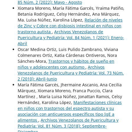
85 Núm. 2 (2022): Mayo - Agosto
Xiomara Moreno, María Fátima Garcés, Yraima Patiño,
Betania Rodríguez, Celsy Hernández, Ana Márquez,
Ma. Luisa Núñez, Karolina López,
Relación de niveles
de Zinc y Cobre con disbiosis intestinal en niños con
trastorno autista
,
Archivos Venezolanos de
Puericultura y Pediatría: Vol. 84 Núm. 1 (2021): Enero-
Abril
Oscar Medina Ortiz, Luis Pulido Zambrano, Viviana
Colmenares Ortiz, Katia Cárdenas Ontiveros, Nora
Sánches-Mora,
Trastornos y hábitos de sueño en
niños y adolescentes con autismo
,
Archivos
Venezolanos de Puericultura y Pediatría: Vol. 73 Núm.
2 (2010): Abril-Junio
María Fátima Garcés, Jhermaine Ascanio, Ana Cecilia
Márquez, Xiomara Moreno, Franca Puccio, Clara
Martínez , María Luisa Núñez, Jonattan Ramos, Celsy
Hernández, Karolina López,
Manifestaciones clínicas
en niños con trastornos del espectro autista y su
asociación con anticuerpos específicos tipo IgE a
alimentos
,
Archivos Venezolanos de Puericultura y
Pediatría: Vol. 81 Núm. 3 (2018): Septiembre-
Diciembre