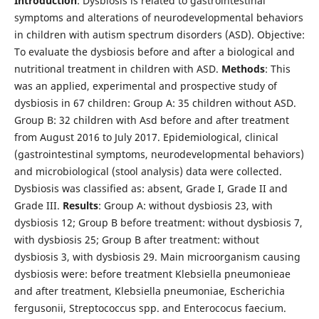
Introduction
: Dysbiosis is related to gastrointestinal
symptoms and alterations of neurodevelopmental behaviors
in children with autism spectrum disorders (ASD). Objective:
To evaluate the dysbiosis before and after a biological and
nutritional treatment in children with ASD.
Methods
: This
was an applied, experimental and prospective study of
dysbiosis in 67 children: Group A: 35 children without ASD.
Group B: 32 children with Asd before and after treatment
from August 2016 to July 2017. Epidemiological, clinical
(gastrointestinal symptoms, neurodevelopmental behaviors)
and microbiological (stool analysis) data were collected.
Dysbiosis was classified as: absent, Grade I, Grade II and
Grade III.
Results
: Group A: without dysbiosis 23, with
dysbiosis 12; Group B before treatment: without dysbiosis 7,
with dysbiosis 25; Group B after treatment: without
dysbiosis 3, with dysbiosis 29. Main microorganism causing
dysbiosis were: before treatment Klebsiella pneumonieae
and after treatment, Klebsiella pneumoniae, Escherichia
fergusonii, Streptococcus spp. and Enterococus faecium.