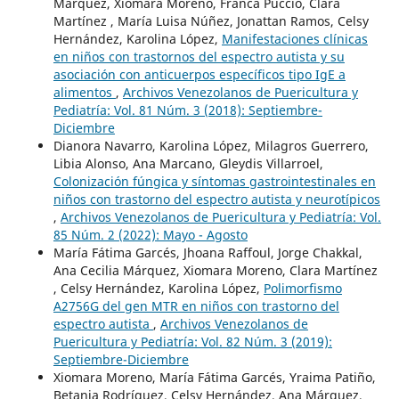
Márquez, Xiomara Moreno, Franca Puccio, Clara
Martínez , María Luisa Núñez, Jonattan Ramos, Celsy
Hernández, Karolina López,
Manifestaciones clínicas
en niños con trastornos del espectro autista y su
asociación con anticuerpos específicos tipo IgE a
alimentos
,
Archivos Venezolanos de Puericultura y
Pediatría: Vol. 81 Núm. 3 (2018): Septiembre-
Diciembre
Dianora Navarro, Karolina López, Milagros Guerrero,
Libia Alonso, Ana Marcano, Gleydis Villarroel,
Colonización fúngica y síntomas gastrointestinales en
niños con trastorno del espectro autista y neurotípicos
,
Archivos Venezolanos de Puericultura y Pediatría: Vol.
85 Núm. 2 (2022): Mayo - Agosto
María Fátima Garcés, Jhoana Raffoul, Jorge Chakkal,
Ana Cecilia Márquez, Xiomara Moreno, Clara Martínez
, Celsy Hernández, Karolina López,
Polimorfismo
A2756G del gen MTR en niños con trastorno del
espectro autista
,
Archivos Venezolanos de
Puericultura y Pediatría: Vol. 82 Núm. 3 (2019):
Septiembre-Diciembre
Xiomara Moreno, María Fátima Garcés, Yraima Patiño,
Betania Rodríguez, Celsy Hernández, Ana Márquez,