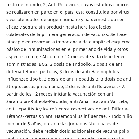
resto del mundo. 2. Anti-Rota virus, cuyos estudios clínicos
se realizaron en parte en el país, esta constituida por virus
vivos atenuados de origen humano y ha demostrado ser
eficaz y segura sin producir hasta hora los efectos
colaterales de la primera generación de vacunas. Se hace
hincapié en recordar la importancia de cumplir el esquema
básico de inmunizaciones en el primer año de vida y otros
aspectos como: • Al cumplir 12 meses de vida debe tener
administradas: BCG, 3 dosis de antipolio, 3 dosis de anti
difteria-tétanos-pertusis, 3 dosis de anti Haemophilus
influenzae tipo b, 3 dosis de anti Hepatitis B, 3 dosis de anti
Streptococcus pneumoniae, 2 dosis de anti Rotavirus. • A
partir de los 12 meses iniciar la vacunación con anti
Sarampión-Rubéola-Parotidis, anti Amarílica, anti Varicela,
anti Hepatitis A y los refuerzos respectivos de anti Difteria-
Tétanos-Pertusis y anti Haemophilus influenzae. • Todo niño
menor de 5 años, durante las Jornadas Nacionales de
Vacunación, debe recibir dosis adicionales de vacuna polio
oral y antisarampión para lograr la erradicación de estas