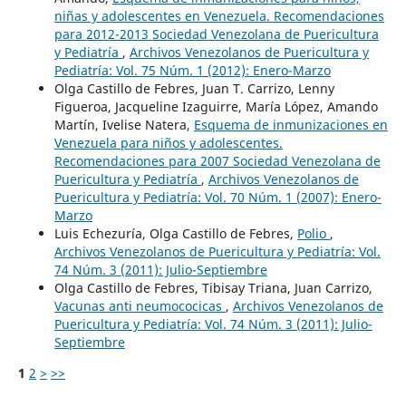
niñas y adolescentes en Venezuela. Recomendaciones
para 2012-2013 Sociedad Venezolana de Puericultura
y Pediatría
,
Archivos Venezolanos de Puericultura y
Pediatría: Vol. 75 Núm. 1 (2012): Enero-Marzo
Olga Castillo de Febres, Juan T. Carrizo, Lenny
Figueroa, Jacqueline Izaguirre, María López, Amando
Martín, Ivelise Natera,
Esquema de inmunizaciones en
Venezuela para niños y adolescentes.
Recomendaciones para 2007 Sociedad Venezolana de
Puericultura y Pediatría
,
Archivos Venezolanos de
Puericultura y Pediatría: Vol. 70 Núm. 1 (2007): Enero-
Marzo
Luis Echezuría, Olga Castillo de Febres,
Polio
,
Archivos Venezolanos de Puericultura y Pediatría: Vol.
74 Núm. 3 (2011): Julio-Septiembre
Olga Castillo de Febres, Tibisay Triana, Juan Carrizo,
Vacunas anti neumococicas
,
Archivos Venezolanos de
Puericultura y Pediatría: Vol. 74 Núm. 3 (2011): Julio-
Septiembre
1
2
>
>>