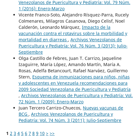
Venezolanos de Puericultura y Pediatría: Vol. 79 Núm.
1 (2016): Enero-Marzo
Vicente Franco-Soto, Alejandro Rísquez-Parra, Rucely
Colmenares, Milagros Casanova, Diego Celisf, Noel
Calderón, Leonardo Márquez,
Impacto de la
vacunación contra el rotavirus sobre la morbilidad y
mortalidad en diarreas
,
Archivos Venezolanos de
Puericultura y Pediatría: Vol. 76 Núm. 3 (2013): Julio-
Septiembre
Olga Castillo de Febres, Juan T. Carrizo, Jaqueline
Izaguirre, María López, Amando Martín, María A.
Rosas, Adelfa Betancourt, Rafael Narváez, Guillermo
Stern,
Esquema de inmunizaciones para niños, niñas
y adolescentes en Venezuela recomendaciones para
2009 Sociedad Venezolana de Puericultura y Pediatría
,
Archivos Venezolanos de Puericultura y Pediatría: Vol.
72 Núm. 1 (2009): Enero-Marzo
Juan Tercero Carrizo-Chuecos,
Nuevas vacunas de
BCG
,
Archivos Venezolanos de Puericultura y
Pediatría: Vol. 74 Núm. 3 (2011): Julio-Septiembre
1
2
3
4
5
6
7
8
9
10
>
>>