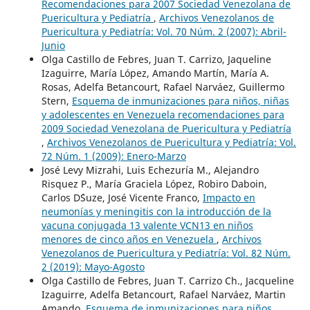
Recomendaciones para 2007 Sociedad Venezolana de
Puericultura y Pediatría
,
Archivos Venezolanos de
Puericultura y Pediatría: Vol. 70 Núm. 2 (2007): Abril-
Junio
Olga Castillo de Febres, Juan T. Carrizo, Jaqueline
Izaguirre, María López, Amando Martín, María A.
Rosas, Adelfa Betancourt, Rafael Narváez, Guillermo
Stern,
Esquema de inmunizaciones para niños, niñas
y adolescentes en Venezuela recomendaciones para
2009 Sociedad Venezolana de Puericultura y Pediatría
,
Archivos Venezolanos de Puericultura y Pediatría: Vol.
72 Núm. 1 (2009): Enero-Marzo
José Levy Mizrahi, Luis Echezuría M., Alejandro
Risquez P., María Graciela López, Robiro Daboin,
Carlos D´Suze, José Vicente Franco,
Impacto en
neumonías y meningitis con la introducción de la
vacuna conjugada 13 valente VCN13 en niños
menores de cinco años en Venezuela
,
Archivos
Venezolanos de Puericultura y Pediatría: Vol. 82 Núm.
2 (2019): Mayo-Agosto
Olga Castillo de Febres, Juan T. Carrizo Ch., Jacqueline
Izaguirre, Adelfa Betancourt, Rafael Narváez, Martin
Amando,
Esquema de inmunizaciones para niños,