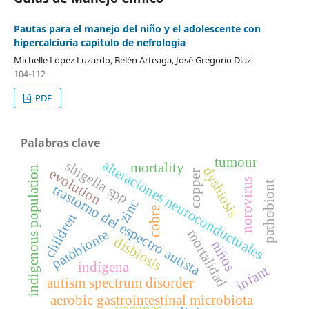
Pautas para el manejo del niño y el adolescente con
hipercalciuria capítulo de nefrología
Michelle López Luzardo, Belén Arteaga, José Gregorio Díaz
104-112
PDF
Palabras clave
tumour
alteraciones neuroconductuales
shigella spp
mortality
indigenous population
dysbiosis
evolution
copper
norovirus
pathobiont
trastorno del espectro autista
zinc
cobre
children
patobionte
mortalidad
disbiosis
niños
indígena
infant
autism spectrum disorder
aerobic gastrointestinal microbiota