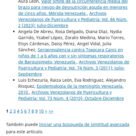
Aura León,
Valor límite de la circunferencia media del
brazo para riesgo de desnutrición aguda en menores
de cinco años. Mérida-Venezuela
,
Archivos
Venezolanos de Puericultura y Pediatría: Vol. 86 Núm.
2 (2023): Julio-Diciembre
Angela De Abreu, Rosa Delgado, Diana Díaz, Nydia
Garrido, Ysabel López, Zoralis Medina, Mario Torres,
Elsys Cárdenas, Daisy Pérez, Angel Vidal, Julia
Sánchez,
Seroprevalencia contra Toxocara Canis en
niños de 1 a 6 años con y sin síntomas respiratorios
de Barquisimeto, Venezuela
,
Archivos Venezolanos de
Puericultura y Pediatría: Vol. 74 Núm. 3 (2011): Julio-
Septiembre
Luis Echezuría, Raiza León, Eva Rodríguez, Alejandro
Risquez,
Epidemiología de la meningitis Venezuela.
2010
,
Archivos Venezolanos de Puericultura y
Pediatría: Vol. 73 Núm. 4 (2010): Octubre-Diciembre
1
2
3
4
5
6
7
8
9
10
>
>>
También puede
Iniciar una búsqueda de similitud avanzada
para este artículo.