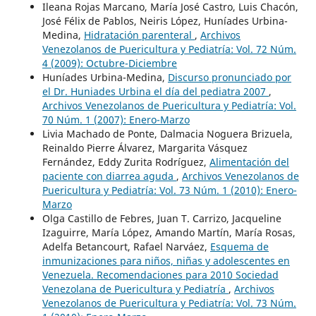
Ileana Rojas Marcano, María José Castro, Luis Chacón,
José Félix de Pablos, Neiris López, Huníades Urbina-
Medina,
Hidratación parenteral
,
Archivos
Venezolanos de Puericultura y Pediatría: Vol. 72 Núm.
4 (2009): Octubre-Diciembre
Huníades Urbina-Medina,
Discurso pronunciado por
el Dr. Huniades Urbina el día del pediatra 2007
,
Archivos Venezolanos de Puericultura y Pediatría: Vol.
70 Núm. 1 (2007): Enero-Marzo
Livia Machado de Ponte, Dalmacia Noguera Brizuela,
Reinaldo Pierre Álvarez, Margarita Vásquez
Fernández, Eddy Zurita Rodríguez,
Alimentación del
paciente con diarrea aguda
,
Archivos Venezolanos de
Puericultura y Pediatría: Vol. 73 Núm. 1 (2010): Enero-
Marzo
Olga Castillo de Febres, Juan T. Carrizo, Jacqueline
Izaguirre, María López, Amando Martín, María Rosas,
Adelfa Betancourt, Rafael Narváez,
Esquema de
inmunizaciones para niños, niñas y adolescentes en
Venezuela. Recomendaciones para 2010 Sociedad
Venezolana de Puericultura y Pediatría
,
Archivos
Venezolanos de Puericultura y Pediatría: Vol. 73 Núm.