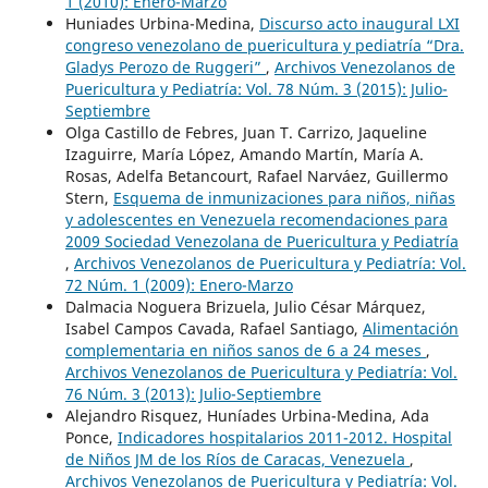
1 (2010): Enero-Marzo
Huniades Urbina-Medina,
Discurso acto inaugural LXI
congreso venezolano de puericultura y pediatría “Dra.
Gladys Perozo de Ruggeri”
,
Archivos Venezolanos de
Puericultura y Pediatría: Vol. 78 Núm. 3 (2015): Julio-
Septiembre
Olga Castillo de Febres, Juan T. Carrizo, Jaqueline
Izaguirre, María López, Amando Martín, María A.
Rosas, Adelfa Betancourt, Rafael Narváez, Guillermo
Stern,
Esquema de inmunizaciones para niños, niñas
y adolescentes en Venezuela recomendaciones para
2009 Sociedad Venezolana de Puericultura y Pediatría
,
Archivos Venezolanos de Puericultura y Pediatría: Vol.
72 Núm. 1 (2009): Enero-Marzo
Dalmacia Noguera Brizuela, Julio César Márquez,
Isabel Campos Cavada, Rafael Santiago,
Alimentación
complementaria en niños sanos de 6 a 24 meses
,
Archivos Venezolanos de Puericultura y Pediatría: Vol.
76 Núm. 3 (2013): Julio-Septiembre
Alejandro Risquez, Huníades Urbina-Medina, Ada
Ponce,
Indicadores hospitalarios 2011-2012. Hospital
de Niños JM de los Ríos de Caracas, Venezuela
,
Archivos Venezolanos de Puericultura y Pediatría: Vol.