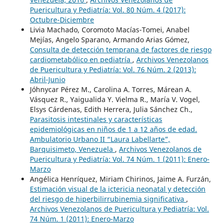
Puericultura y Pediatría: Vol. 80 Núm. 4 (2017):
Octubre-Diciembre
Livia Machado, Coromoto Macías-Tomei, Anabel
Mejías, Angelo Sparano, Armando Arias Gómez,
Consulta de detección temprana de factores de riesgo
cardiometabólico en pediatría
,
Archivos Venezolanos
de Puericultura y Pediatría: Vol. 76 Núm. 2 (2013):
Abril-Junio
Jóhnycar Pérez M., Carolina A. Torres, Márean A.
Vásquez R., Yaigualida Y. Vielma R., María V. Vogel,
Elsys Cárdenas, Edith Herrera, Julia Sánchez Ch.,
Parasitosis intestinales y características
epidemiológicas en niños de 1 a 12 años de edad.
Ambulatorio Urbano II “Laura Labellarte”,
Barquisimeto, Venezuela
,
Archivos Venezolanos de
Puericultura y Pediatría: Vol. 74 Núm. 1 (2011): Enero-
Marzo
Angélica Henríquez, Miriam Chirinos, Jaime A. Furzán,
Estimación visual de la ictericia neonatal y detección
del riesgo de hiperbilirrubinemia significativa
,
Archivos Venezolanos de Puericultura y Pediatría: Vol.
74 Núm. 1 (2011): Enero-Marzo