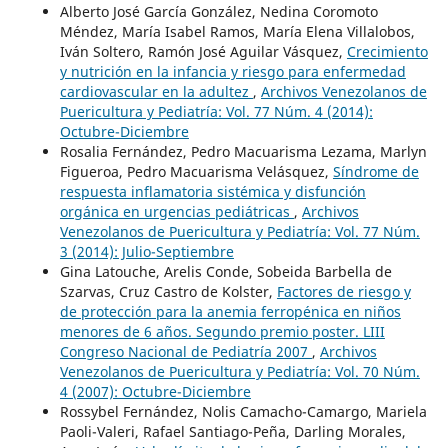
Alberto José García González, Nedina Coromoto
Méndez, María Isabel Ramos, María Elena Villalobos,
Iván Soltero, Ramón José Aguilar Vásquez,
Crecimiento
y nutrición en la infancia y riesgo para enfermedad
cardiovascular en la adultez
,
Archivos Venezolanos de
Puericultura y Pediatría: Vol. 77 Núm. 4 (2014):
Octubre-Diciembre
Rosalia Fernández, Pedro Macuarisma Lezama, Marlyn
Figueroa, Pedro Macuarisma Velásquez,
Síndrome de
respuesta inflamatoria sistémica y disfunción
orgánica en urgencias pediátricas
,
Archivos
Venezolanos de Puericultura y Pediatría: Vol. 77 Núm.
3 (2014): Julio-Septiembre
Gina Latouche, Arelis Conde, Sobeida Barbella de
Szarvas, Cruz Castro de Kolster,
Factores de riesgo y
de protección para la anemia ferropénica en niños
menores de 6 años. Segundo premio poster. LIII
Congreso Nacional de Pediatría 2007
,
Archivos
Venezolanos de Puericultura y Pediatría: Vol. 70 Núm.
4 (2007): Octubre-Diciembre
Rossybel Fernández, Nolis Camacho-Camargo, Mariela
Paoli-Valeri, Rafael Santiago-Peña, Darling Morales,