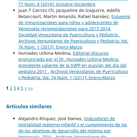
77 Núm. 4 (2014): Octubre-Diciembre
Juan T Carrizo Ch, Jacqueline de Izaguirre, Adelfa
Betancourt, Martin Amando, Rafael Narváez,
Esquema
de inmunizaciones para niños y adolescentes de
Venezuela recomendaciones para 2013-2014.
Sociedad Venezolana de Puericultura y Pediatría
,
Archivos Venezolanos de Puericultura y Pediatría: Vol.
76 Núm. 1 (2013): Enero-Marzo
Huníades Urbina-Medina,
Editorial discurso
pronunciado por el Dr. Huníades Urbina-Medina,
presidente saliente de la SVPP en ocasión del día del
pediatra 2011
,
Archivos Venezolanos de Puericultura
y Pediatría: Vol. 74 Núm. 1 (2011): Enero-Marzo
1
2
3
4
5
>
>>
Artículos similares
Alejandro Rísquez, José Damas,
Indicadores de
mortalidad materno-infantil y el cumplimiento de los
de los objetivos de desarrollo del milenio por
Venezuela, 2016
,
Archivos Venezolanos de