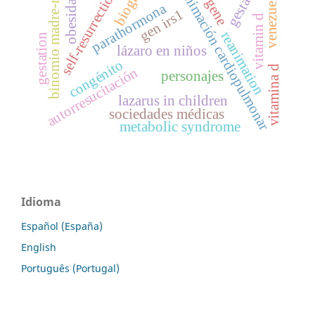
gestación
biografía
irs1 gene
binomio madre-niño
reanimación cardiopulmonar
self-resurrection
venezuela
obesidad
parathormona
gen irs1
vitamin d
reanimation
gestation
lázaro en niños
congénito
vitamina d
autorresucitación
personajes
lazarus in children
sociedades médicas
metabolic syndrome
Idioma
Español (España)
English
Português (Portugal)