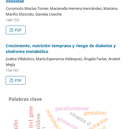
obesidad
Coromoto Macías-Tomei, Marianella Herrera Hernández, Mariana
Mariño Elizondo, Daniela Useche
144-153
PDF
Crecimiento, nutrición temprana y riesgo de diabetes y
síndrome metabólico
Joalice Villalobos, María Esperanza Velásquez, Ángela Farías, Anabel
Mejía
154-161
PDF
Palabras clave
parathormone
irs1 gene
gestation
vitamin d
gestación
autorresucitación