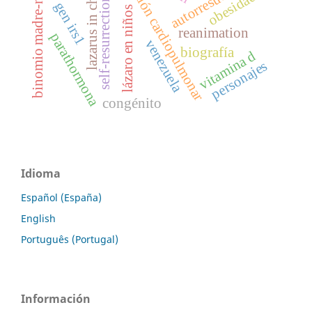
reanimación cardiopulmonar
lazarus in children
binomio madre-niño
obesidad
self-resurrection
gen irs1
lázaro en niños
reanimation
parathormona
venezuela
biografía
vitamina d
personajes
congénito
Idioma
Español (España)
English
Português (Portugal)
Información