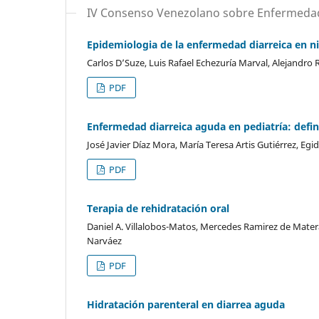
IV Consenso Venezolano sobre Enfermedad 
Epidemiologia de la enfermedad diarreica en n
Carlos D’Suze, Luis Rafael Echezuría Marval, Alejandro
PDF
Enfermedad diarreica aguda en pediatría: definici
José Javier Díaz Mora, María Teresa Artis Gutiérrez, Eg
PDF
Terapia de rehidratación oral
Daniel A. Villalobos-Matos, Mercedes Ramirez de Materán
Narváez
PDF
Hidratación parenteral en diarrea aguda