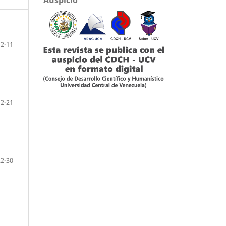
2-11
12-21
22-30