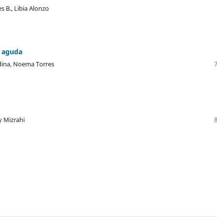
 B., Libia Alonzo
a aguda
edina, Noema Torres
y Mizrahi