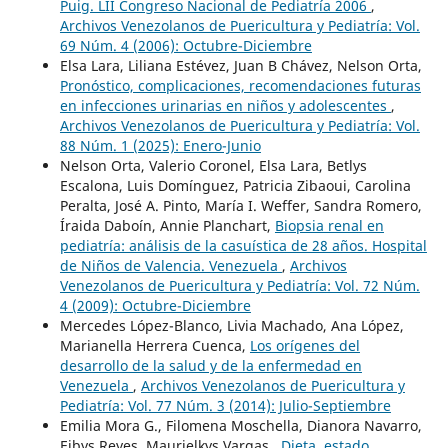
Puig. LII Congreso Nacional de Pediatría 2006
,
Archivos Venezolanos de Puericultura y Pediatría: Vol.
69 Núm. 4 (2006): Octubre-Diciembre
Elsa Lara, Liliana Estévez, Juan B Chávez, Nelson Orta,
Pronóstico, complicaciones, recomendaciones futuras
en infecciones urinarias en niños y adolescentes
,
Archivos Venezolanos de Puericultura y Pediatría: Vol.
88 Núm. 1 (2025): Enero-Junio
Nelson Orta, Valerio Coronel, Elsa Lara, Betlys
Escalona, Luis Domínguez, Patricia Zibaoui, Carolina
Peralta, José A. Pinto, María I. Weffer, Sandra Romero,
Íraida Daboín, Annie Planchart,
Biopsia renal en
pediatría: análisis de la casuística de 28 años. Hospital
de Niños de Valencia. Venezuela
,
Archivos
Venezolanos de Puericultura y Pediatría: Vol. 72 Núm.
4 (2009): Octubre-Diciembre
Mercedes López-Blanco, Livia Machado, Ana López,
Marianella Herrera Cuenca,
Los orígenes del
desarrollo de la salud y de la enfermedad en
Venezuela
,
Archivos Venezolanos de Puericultura y
Pediatría: Vol. 77 Núm. 3 (2014): Julio-Septiembre
Emilia Mora G., Filomena Moschella, Dianora Navarro,
Eibys Reyes, Maurielkys Vargas ,
Dieta, estado