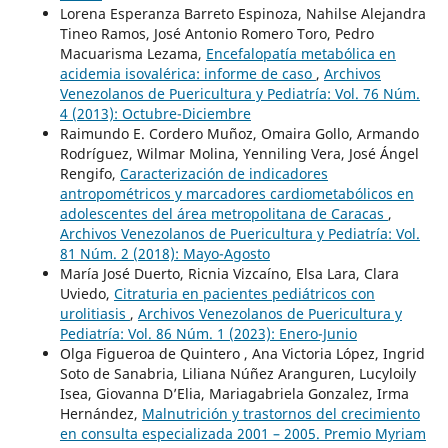
Lorena Esperanza Barreto Espinoza, Nahilse Alejandra
Tineo Ramos, José Antonio Romero Toro, Pedro
Macuarisma Lezama,
Encefalopatía metabólica en
acidemia isovalérica: informe de caso
,
Archivos
Venezolanos de Puericultura y Pediatría: Vol. 76 Núm.
4 (2013): Octubre-Diciembre
Raimundo E. Cordero Muñoz, Omaira Gollo, Armando
Rodríguez, Wilmar Molina, Yenniling Vera, José Ángel
Rengifo,
Caracterización de indicadores
antropométricos y marcadores cardiometabólicos en
adolescentes del área metropolitana de Caracas
,
Archivos Venezolanos de Puericultura y Pediatría: Vol.
81 Núm. 2 (2018): Mayo-Agosto
María José Duerto, Ricnia Vizcaíno, Elsa Lara, Clara
Uviedo,
Citraturia en pacientes pediátricos con
urolitiasis
,
Archivos Venezolanos de Puericultura y
Pediatría: Vol. 86 Núm. 1 (2023): Enero-Junio
Olga Figueroa de Quintero , Ana Victoria López, Ingrid
Soto de Sanabria, Liliana Núñez Aranguren, Lucyloily
Isea, Giovanna D’Elia, Mariagabriela Gonzalez, Irma
Hernández,
Malnutrición y trastornos del crecimiento
en consulta especializada 2001 – 2005. Premio Myriam