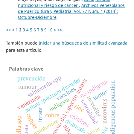
nutricional y riesgo de cáncer
,
Archivos Venezolanos
de Puericultura y Pediatría: Vol. 77 Núm. 4 (2014):
Octubre-Diciembre
<<
<
1
2
3
4
5
6
7
8
9
10
>
>>
También puede
Iniciar una búsqueda de similitud avanzada
para este artículo.
Palabras clave
salmonella spp
prevención
autism spectrum disorder
trastorno del espectro autista
no indígena
no indigenous population
tumour
vaccines
tumor
venezuela
mortality
indígena
mortalidad
norovirus
zinc
infant
copper
cobre
children
shigella spp
patobionte
disbiosis
niños