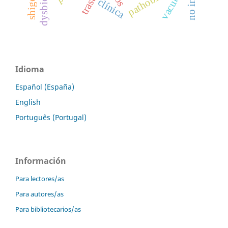
pathobiont
dysbiosis
vacunas
clínica
Idioma
Español (España)
English
Português (Portugal)
Información
Para lectores/as
Para autores/as
Para bibliotecarios/as