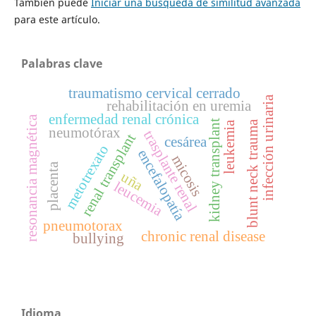
También puede
Iniciar una búsqueda de similitud avanzada
para este artículo.
Palabras clave
traumatismo cervical cerrado
infección urinaria
rehabilitación en uremia
enfermedad renal crónica
resonancia magnética
kidney transplant
blunt neck trauma
leukemia
neumotórax
trasplante renal
renal transplant
cesárea
metotrexato
encefalopatía
micosis
placenta
uña
leucemia
pneumotorax
chronic renal disease
bullying
Idioma