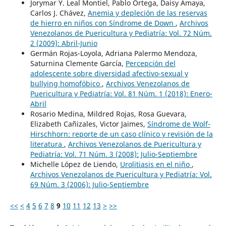
Jorymar Y. Leal Montiel, Pablo Ortega, Daisy Amaya,
Carlos J. Chávez,
Anemia y depleción de las reservas
de hierro en niños con Síndrome de Down
,
Archivos
Venezolanos de Puericultura y Pediatría: Vol. 72 Núm.
2 (2009): Abril-Junio
Germán Rojas-Loyola, Adriana Palermo Mendoza,
Saturnina Clemente García,
Percepción del
adolescente sobre diversidad afectivo-sexual y
bullying homofóbico
,
Archivos Venezolanos de
Puericultura y Pediatría: Vol. 81 Núm. 1 (2018): Enero-
Abril
Rosario Medina, Mildred Rojas, Rosa Guevara,
Elizabeth Cañizales, Victor Jaimes,
Síndrome de Wolf-
Hirschhorn: reporte de un caso clínico y revisión de la
literatura
,
Archivos Venezolanos de Puericultura y
Pediatría: Vol. 71 Núm. 3 (2008): Julio-Septiembre
Michelle López de Liendo,
Urolitiasis en el niño
,
Archivos Venezolanos de Puericultura y Pediatría: Vol.
69 Núm. 3 (2006): Julio-Septiembre
<<
<
4
5
6
7
8
9
10
11
12
13
>
>>