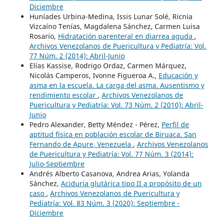
Diciembre
Huníades Urbina-Medina, Issis Lunar Solé, Ricnia
Vizcaíno Tenías, Magdalena Sánchez, Carmen Luisa
Rosario,
Hidratación parenteral en diarrea aguda
,
Archivos Venezolanos de Puericultura y Pediatría: Vol.
77 Núm. 2 (2014): Abril-Junio
Elías Kassise, Rodrigo Ordaz, Carmen Márquez,
Nicolás Camperos, Ivonne Figueroa A.,
Educación y
asma en la escuela. La carga del asma. Ausentismo y
rendimiento escolar
,
Archivos Venezolanos de
Puericultura y Pediatría: Vol. 73 Núm. 2 (2010): Abril-
Junio
Pedro Alexander, Betty Méndez - Pérez,
Perfil de
aptitud física en población escolar de Biruaca. San
Fernando de Apure, Venezuela
,
Archivos Venezolanos
de Puericultura y Pediatría: Vol. 77 Núm. 3 (2014):
Julio-Septiembre
Andrés Alberto Casanova, Andrea Arias, Yolanda
Sánchez,
Aciduria glutárica tipo II a propósito de un
caso
,
Archivos Venezolanos de Puericultura y
Pediatría: Vol. 83 Núm. 3 (2020): Septiembre -
Diciembre