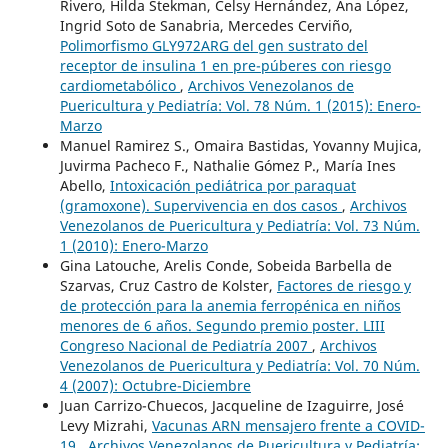
Rivero, Hilda Stekman, Celsy Hernández, Ana López,
Ingrid Soto de Sanabria, Mercedes Cerviño,
Polimorfismo GLY972ARG del gen sustrato del
receptor de insulina 1 en pre-púberes con riesgo
cardiometabólico
,
Archivos Venezolanos de
Puericultura y Pediatría: Vol. 78 Núm. 1 (2015): Enero-
Marzo
Manuel Ramirez S., Omaira Bastidas, Yovanny Mujica,
Juvirma Pacheco F., Nathalie Gómez P., María Ines
Abello,
Intoxicación pediátrica por paraquat
(gramoxone). Supervivencia en dos casos
,
Archivos
Venezolanos de Puericultura y Pediatría: Vol. 73 Núm.
1 (2010): Enero-Marzo
Gina Latouche, Arelis Conde, Sobeida Barbella de
Szarvas, Cruz Castro de Kolster,
Factores de riesgo y
de protección para la anemia ferropénica en niños
menores de 6 años. Segundo premio poster. LIII
Congreso Nacional de Pediatría 2007
,
Archivos
Venezolanos de Puericultura y Pediatría: Vol. 70 Núm.
4 (2007): Octubre-Diciembre
Juan Carrizo-Chuecos, Jacqueline de Izaguirre, José
Levy Mizrahi,
Vacunas ARN mensajero frente a COVID-
19
,
Archivos Venezolanos de Puericultura y Pediatría: