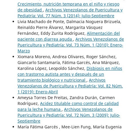
Crecimiento, nutrición temprana en el niño y riesgo
de obesidad
,
Archivos Venezolanos de Puericultura y
Pediatría: Vol. 77 Núm. 3 (2014): Julio-Septiembre
Livia Machado de Ponte, Dalmacia Noguera Brizuela,
Reinaldo Pierre Álvarez, Margarita Vásquez
Fernández, Eddy Zurita Rodríguez,
Alimentación del
paciente con diarrea aguda
,
Archivos Venezolanos de
Puericultura y Pediatría: Vol. 73 Núm. 1 (2010): Enero-
Marzo
Xiomara Moreno, Andrea Olivares, Roger Sánchez,
Giancarlo Santamaría, Fátima Garcés, Ana Márquez,
Karolina López, Leopoldo Sánchez,
Disbiosis en niños
con trastorno autista antes y después de un
tratamiento biológico y nutricional
,
Archivos
Venezolanos de Puericultura y Pediatría: Vol. 82 Núm.
1 (2019): Enero-Abril
Ameysa Torres De Freitas, Zandra Durán, Carmen
Rodríguez,
Acidez titulable como control de calidad
para la leche humana
,
Archivos Venezolanos de
Puericultura y Pediatría: Vol. 72 Núm. 3 (2009): Julio-
Septiembre
María Fátima Garcés , Mee-Lien Fung, María Eugenia