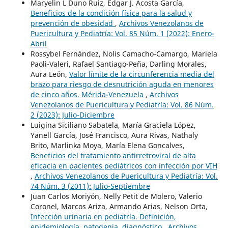
Maryelin L Duno Ruiz, Edgar J. Acosta García,
Beneficios de la condición física para la salud y
prevención de obesidad
,
Archivos Venezolanos de
Puericultura y Pediatría: Vol. 85 Núm. 1 (2022): Enero-
Abril
Rossybel Fernández, Nolis Camacho-Camargo, Mariela
Paoli-Valeri, Rafael Santiago-Peña, Darling Morales,
Aura León,
Valor límite de la circunferencia media del
brazo para riesgo de desnutrición aguda en menores
de cinco años. Mérida-Venezuela
,
Archivos
Venezolanos de Puericultura y Pediatría: Vol. 86 Núm.
2 (2023): Julio-Diciembre
Luigina Siciliano Sabatela, María Graciela López,
Yanell García, José Francisco, Aura Rivas, Nathaly
Brito, Marlinka Moya, María Elena Goncalves,
Beneficios del tratamiento antirretroviral de alta
eficacia en pacientes pediátricos con infección por VIH
,
Archivos Venezolanos de Puericultura y Pediatría: Vol.
74 Núm. 3 (2011): Julio-Septiembre
Juan Carlos Moriyón, Nelly Petit de Molero, Valerio
Coronel, Marcos Ariza, Armando Arias, Nelson Orta,
Infección urinaria en pediatría. Definición,
epidemiología, patogenia, diagnóstico
,
Archivos