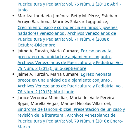
Puericultura y Pediatría: Vol. 76 Núm. 2 (2013): Abril-
Junio
Maritza Landaeta-Jiménez, Betty M. Pérez, Esteban
Arroyo Barahona, Marinés Salazar Loggiodice,
Crecimiento físico y corpulencia en niños y jóvenes
nadadores venezolanos
,
Archivos Venezolanos de
Puericultura y Pediatría: Vol. 71 Núm. 4 (2008):
Octubre-Diciembre
Jaime A. Furzán, María Cumare,
Egreso neonatal
precoz en una unidad de alojamiento conjunto
,
Archivos Venezolanos de Puericultura y Pediatría: Vol.
75 Núm. 3 (2012): Julio-Septiembre
Jaime A. Furzán, María Cumare,
Egreso neonatal
precoz en una unidad de alojamiento conjunto
,
Archivos Venezolanos de Puericultura y Pediatría: Vol.
76 Núm. 2 (2013): Abril-Junio
Janice Verónica Mihicdíaz, María del Valle Pereira
Rpjas, Morella Vegas, Manuel Nicólas Villarroel,
Síndrome de fanconi-bickel. Presentación de un caso y
revisión de la literatura
,
Archivos Venezolanos de
Puericultura y Pediatría: Vol. 79 Núm. 1 (2016): Enero-
Marzo