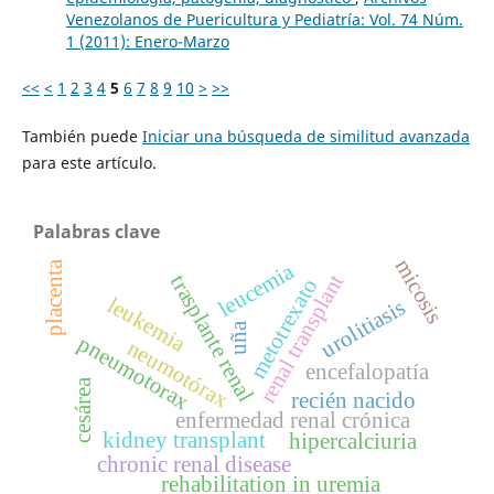
Venezolanos de Puericultura y Pediatría: Vol. 74 Núm.
1 (2011): Enero-Marzo
<<
<
1
2
3
4
5
6
7
8
9
10
>
>>
También puede
Iniciar una búsqueda de similitud avanzada
para este artículo.
Palabras clave
micosis
leucemia
placenta
renal transplant
trasplante renal
metotrexato
leukemia
urolitiasis
uña
pneumotorax
neumotórax
encefalopatía
cesárea
recién nacido
enfermedad renal crónica
kidney transplant
hipercalciuria
chronic renal disease
rehabilitation in uremia