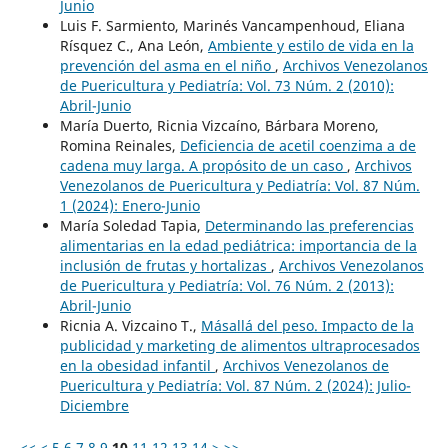
Junio
Luis F. Sarmiento, Marinés Vancampenhoud, Eliana
Rísquez C., Ana León,
Ambiente y estilo de vida en la
prevención del asma en el niño
,
Archivos Venezolanos
de Puericultura y Pediatría: Vol. 73 Núm. 2 (2010):
Abril-Junio
María Duerto, Ricnia Vizcaíno, Bárbara Moreno,
Romina Reinales,
Deficiencia de acetil coenzima a de
cadena muy larga. A propósito de un caso
,
Archivos
Venezolanos de Puericultura y Pediatría: Vol. 87 Núm.
1 (2024): Enero-Junio
María Soledad Tapia,
Determinando las preferencias
alimentarias en la edad pediátrica: importancia de la
inclusión de frutas y hortalizas
,
Archivos Venezolanos
de Puericultura y Pediatría: Vol. 76 Núm. 2 (2013):
Abril-Junio
Ricnia A. Vizcaino T.,
Másallá del peso. Impacto de la
publicidad y marketing de alimentos ultraprocesados
en la obesidad infantil
,
Archivos Venezolanos de
Puericultura y Pediatría: Vol. 87 Núm. 2 (2024): Julio-
Diciembre
<<
<
5
6
7
8
9
10
11
12
13
14
>
>>