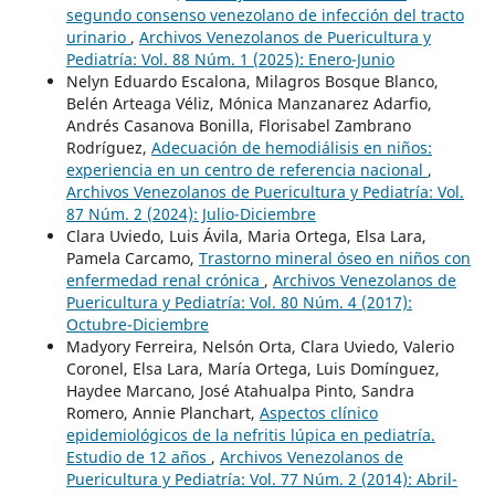
segundo consenso venezolano de infección del tracto
urinario
,
Archivos Venezolanos de Puericultura y
Pediatría: Vol. 88 Núm. 1 (2025): Enero-Junio
Nelyn Eduardo Escalona, Milagros Bosque Blanco,
Belén Arteaga Véliz, Mónica Manzanarez Adarfio,
Andrés Casanova Bonilla, Florisabel Zambrano
Rodríguez,
Adecuación de hemodiálisis en niños:
experiencia en un centro de referencia nacional
,
Archivos Venezolanos de Puericultura y Pediatría: Vol.
87 Núm. 2 (2024): Julio-Diciembre
Clara Uviedo, Luis Ávila, Maria Ortega, Elsa Lara,
Pamela Carcamo,
Trastorno mineral óseo en niños con
enfermedad renal crónica
,
Archivos Venezolanos de
Puericultura y Pediatría: Vol. 80 Núm. 4 (2017):
Octubre-Diciembre
Madyory Ferreira, Nelsón Orta, Clara Uviedo, Valerio
Coronel, Elsa Lara, María Ortega, Luis Domínguez,
Haydee Marcano, José Atahualpa Pinto, Sandra
Romero, Annie Planchart,
Aspectos clínico
epidemiológicos de la nefritis lúpica en pediatría.
Estudio de 12 años
,
Archivos Venezolanos de
Puericultura y Pediatría: Vol. 77 Núm. 2 (2014): Abril-