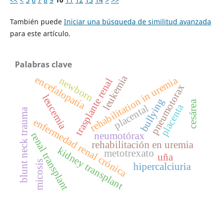
También puede
Iniciar una búsqueda de similitud avanzada
para este artículo.
Palabras clave
leukemia
encefalopatía
rehabilitation in uremia
newborn
trasplante renal
pneumotorax
leucemia
bullying
cesárea
placenta
placental
blunt neck trauma
enfermedad renal crónica
neumotórax
renal transplant
rehabilitación en uremia
kidney transplant
metotrexato
uña
micosis
hipercalciuria