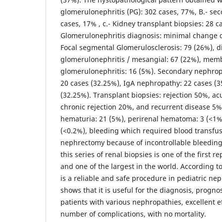
glomerulonephritis (PG): 302 cases, 77%, B.- se
cases, 17% , c.- Kidney transplant biopsies: 28 c
Glomerulonephritis diagnosis: minimal change d
Focal segmental Glomerulosclerosis: 79 (26%), di
glomerulonephritis / mesangial: 67 (22%), me
glomerulonephritis: 16 (5%). Secondary nephropa
20 cases (32.25%), IgA nephropathy: 22 cases (3
(32.25%). Transplant biopsies: rejection 50%, ac
chronic rejection 20%, and recurrent disease 5%
hematuria: 21 (5%), perirenal hematoma: 3 (<1%)
(<0.2%), bleeding which required blood transfus
nephrectomy because of incontrollable bleeding 
this series of renal biopsies is one of the first r
and one of the largest in the world. According to
is a reliable and safe procedure in pediatric nep
shows that it is useful for the diagnosis, progno
patients with various nephropathies, excellent e
number of complications, with no mortality.