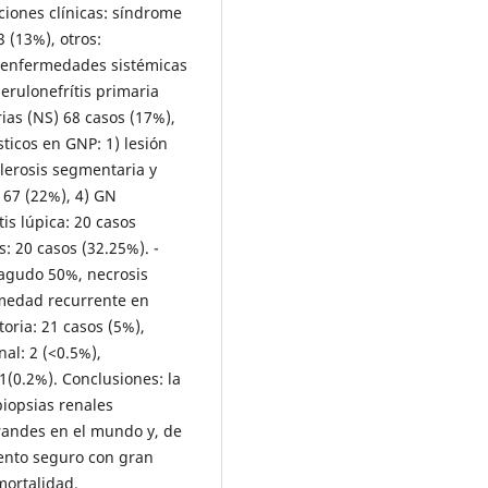
ciones clínicas: síndrome
3 (13%), otros:
, enfermedades sistémicas
erulonefrítis primaria
ias (NS) 68 casos (17%),
sticos en GNP: 1) lesión
lerosis segmentaria y
l 67 (22%), 4) GN
is lúpica: 20 casos
s: 20 casos (32.25%). -
 agudo 50%, necrosis
medad recurrente en
oria: 21 casos (5%),
al: 2 (<0.5%),
1(0.2%). Conclusiones: la
biopsias renales
randes en el mundo y, de
ento seguro con gran
mortalidad.