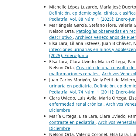
Michelle López Luzardo, María José Duerto
Definición, epidemiología, clínica, clasific
Pediatría: Vol. 88 Núm. 1 (2025): Enero-Jun
Mariángela García, Stefano Fiore, Valeria
Nelson Orta,
Patologías observadas en rec
descriptivo
,
Archivos Venezolanos de Pueri
Elsa Lara, Liliana Estévez, Juan B Chávez,
infecciones urinarias en niños y adolesce
(2025): Enero-Junio
Elsa Lara, Clara Uviedo, María Ortega, Pam
Nelson Orta,
Creación de una consulta de 
malformaciones renales
,
Archivos Venezol
Juan Carlos Moriyón, Nelly Petit de Molero
urinaria en pediatría. Definición, epidemi
Pediatría: Vol. 74 Núm. 1 (2011): Enero-Ma
Clara Uviedo, Luis Ávila, Maria Ortega, E
enfermedad renal crónica
,
Archivos Venez
Diciembre
María Ortega, Elsa Lara, Clara Uviedo, P
contraste en pediatría
,
Archivos Venezolan
Diciembre
Nelson Orta, Valerio Coronel, Elsa Lara, L