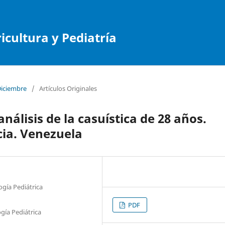
cultura y Pediatría
Diciembre
/
Artículos Originales
análisis de la casuística de 28 años.
cia. Venezuela
ogía Pediátrica
PDF
gía Pediátrica