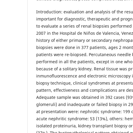
Introduction: evaluation and analysis of the resu
important for diagnostic, therapeutic and progno
to evaluate a series of renal biopsies performed
2007 in the Hospital de Niños de Valencia, Venez
history of either primary or secondary nephropa
biopsies were done in 377 patients, ages 2 mont
patients were re-biopsed. Percutaneous needle 
performed in all the patients, except in one w
because of a solitary kidney. Renal tissue was pr
inmunofluorescence and electronic microscopy i
biopsy technique, clinical syndromes at present
pattern, effectiveness and complications are des
Adequate sample was obtained in 392 cases (93
glomeruli) and inadequate or failed biopsy in 29
at presentation were: nephrotic syndrome: 199 c
acute nephritic syndrome: 53 (13%), others: hem
isolated proteinuria, kidney transplant biopsy o
(37%). The hystopathological pattern obtained wa