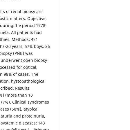
lts of renal biopsy are
stic matters. Objective:
 during the period 1978-
uela. All patients had
thies. Methods: 421
hs-20 years; 57% boys. 26
biopsy (PNB) was
ho underwent open biopsy
ocessed for optical,
n 98% of cases. The
ation, hystopathological
cribed. Results:
%) (more than 10
 (7%). Clinical syndromes
ases (50%), atypical
aturia and proteinuria,
r systemic diseases: 143
s as follows: A.- Primary