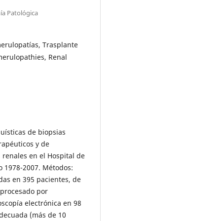
ía Patológica
merulopatías, Trasplante
merulopathies, Renal
suísticas de biopsias
rapéuticos y de
s renales en el Hospital de
do 1978-2007. Métodos:
das en 395 pacientes, de
 procesado por
scopía electrónica en 98
adecuada (más de 10