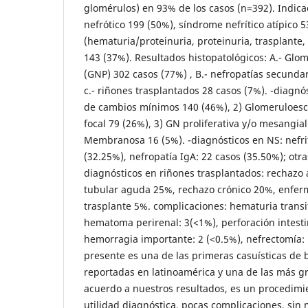
glomérulos) en 93% de los casos (n=392). Indica
nefrótico 199 (50%), síndrome nefrítico atípico 5
(hematuria/proteinuria, proteinuria, trasplante
143 (37%). Resultados histopatológicos: A.- Glom
(GNP) 302 casos (77%) , B.- nefropatías secundar
c.- riñones trasplantados 28 casos (7%). -diagnó
de cambios mínimos 140 (46%), 2) Glomeruloesc
focal 79 (26%), 3) GN proliferativa y/o mesangia
Membranosa 16 (5%). -diagnósticos en NS: nefrit
(32.25%), nefropatía IgA: 22 casos (35.50%); otra
diagnósticos en riñones trasplantados: rechazo
tubular aguda 25%, rechazo crónico 20%, enfer
trasplante 5%. complicaciones: hematuria transit
hematoma perirenal: 3(<1%), perforación intestin
hemorragia importante: 2 (<0.5%), nefrectomía: 
presente es una de las primeras casuísticas de 
reportadas en latinoamérica y una de las más g
acuerdo a nuestros resultados, es un procedimi
utilidad diagnóstica, pocas complicaciones, sin 