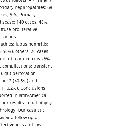
condary nephropathies: 68
ases, 5 %. Primary
isease: 140 cases, 46%,
ffuse proliferative
mbranous
thies: lupus nephritis:
5.50%), others: 20 cases
ute tubular necrosis 25%,
. complications: transient
, gut perforation
ion: 2 (<0.5%) and
1 (0.2%). Conclusions:
eported in latin-America
 our results, renal biopsy
hrology. Our casuistic
sis and follow up of
ffectiveness and low