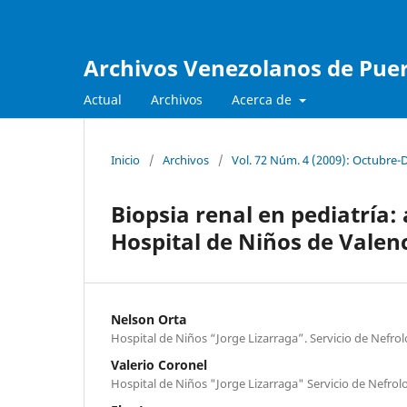
Archivos Venezolanos de Pueri
Actual
Archivos
Acerca de
Inicio
/
Archivos
/
Vol. 72 Núm. 4 (2009): Octubre-
Biopsia renal en pediatría: 
Hospital de Niños de Valen
Nelson Orta
Hospital de Niños “Jorge Lizarraga”. Servicio de Nefrol
Valerio Coronel
Hospital de Niños "Jorge Lizarraga" Servicio de Nefrolo