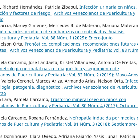
, Richard Hernández, Patricia Zibaoui,
Infección urinaria en niños.
ación y factores de riesgo
,
Archivos Venezolanos de Puericultura y
io
 García, Marivy Giménez, Mercedes R. de Materán, Mariana Materán
ién nacidos producto de embarazos no controlados. Análisis
cultura y Pediatría: Vol. 88 Núm. 1 (2025): Enero-Junio
 Nelson Orta,
Pronóstico, complicaciones, recomendaciones futuras 
ntes
,
Archivos Venezolanos de Puericultura y Pediatría: Vol. 88 Núm
ela Cárcamo, José Landaeta, Kristel Villanueva, Antonio De Freitas,
nefrología perinatal para el diagnóstico y seguimiento de
anos de Puericultura y Pediatría: Vol. 82 Núm. 2 (2019): Mayo-Ago
, Valerio Coronel, Marcos Ariza, Armando Arias, Nelson Orta,
Infec
ología, patogenia, diagnóstico
,
Archivos Venezolanos de Puericultu
rzo
lsa Lara, Pamela Carcamo,
Trastorno mineral óseo en niños con
olanos de Puericultura y Pediatría: Vol. 80 Núm. 4 (2017): Octubre-
amela Cárcamo, Roxana Fernández,
Nefropatía inducida por medios 
os de Puericultura y Pediatría: Vol. 81 Núm. 3 (2018): Septiembre-
uis Domínguez, Clara Uviedo, Adriana Fajardo, Yssis Lunar, Patricia