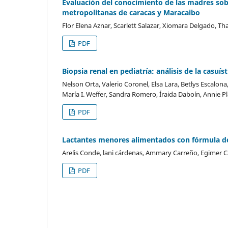
Evaluación del conocimiento de las madres sobr
metropolitanas de caracas y Maracaibo
Flor Elena Aznar, Scarlett Salazar, Xiomara Delgado, Tha
PDF
Biopsia renal en pediatría: análisis de la casuí
Nelson Orta, Valerio Coronel, Elsa Lara, Betlys Escalona,
María I. Weffer, Sandra Romero, Íraida Daboín, Annie P
PDF
Lactantes menores alimentados con fórmula de
Arelis Conde, lani cárdenas, Ammary Carreño, Egimer C
PDF