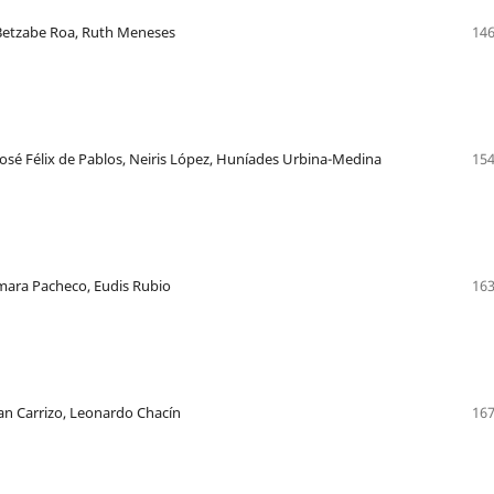
 Betzabe Roa, Ruth Meneses
146
José Félix de Pablos, Neiris López, Huníades Urbina-Medina
154
amara Pacheco, Eudis Rubio
163
uan Carrizo, Leonardo Chacín
167