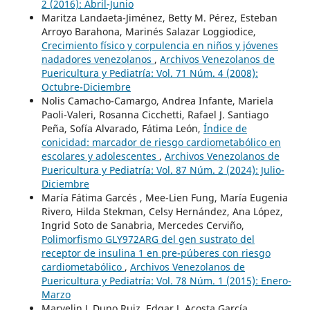
2 (2016): Abril-Junio
Maritza Landaeta-Jiménez, Betty M. Pérez, Esteban
Arroyo Barahona, Marinés Salazar Loggiodice,
Crecimiento físico y corpulencia en niños y jóvenes
nadadores venezolanos
,
Archivos Venezolanos de
Puericultura y Pediatría: Vol. 71 Núm. 4 (2008):
Octubre-Diciembre
Nolis Camacho-Camargo, Andrea Infante, Mariela
Paoli-Valeri, Rosanna Cicchetti, Rafael J. Santiago
Peña, Sofía Alvarado, Fátima León,
Índice de
conicidad: marcador de riesgo cardiometabólico en
escolares y adolescentes
,
Archivos Venezolanos de
Puericultura y Pediatría: Vol. 87 Núm. 2 (2024): Julio-
Diciembre
María Fátima Garcés , Mee-Lien Fung, María Eugenia
Rivero, Hilda Stekman, Celsy Hernández, Ana López,
Ingrid Soto de Sanabria, Mercedes Cerviño,
Polimorfismo GLY972ARG del gen sustrato del
receptor de insulina 1 en pre-púberes con riesgo
cardiometabólico
,
Archivos Venezolanos de
Puericultura y Pediatría: Vol. 78 Núm. 1 (2015): Enero-
Marzo
Maryelin L Duno Ruiz, Edgar J. Acosta García,