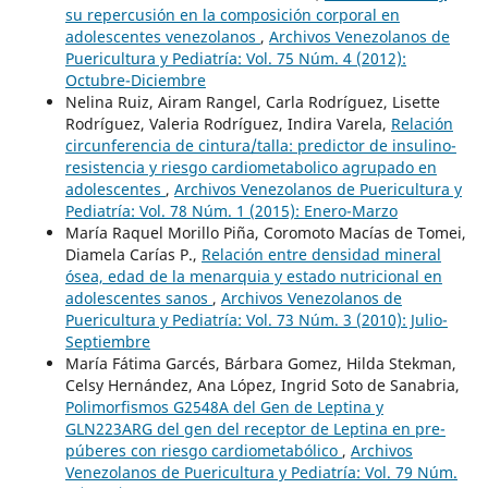
su repercusión en la composición corporal en
adolescentes venezolanos
,
Archivos Venezolanos de
Puericultura y Pediatría: Vol. 75 Núm. 4 (2012):
Octubre-Diciembre
Nelina Ruiz, Airam Rangel, Carla Rodríguez, Lisette
Rodríguez, Valeria Rodríguez, Indira Varela,
Relación
circunferencia de cintura/talla: predictor de insulino-
resistencia y riesgo cardiometabolico agrupado en
adolescentes
,
Archivos Venezolanos de Puericultura y
Pediatría: Vol. 78 Núm. 1 (2015): Enero-Marzo
María Raquel Morillo Piña, Coromoto Macías de Tomei,
Diamela Carías P.,
Relación entre densidad mineral
ósea, edad de la menarquia y estado nutricional en
adolescentes sanos
,
Archivos Venezolanos de
Puericultura y Pediatría: Vol. 73 Núm. 3 (2010): Julio-
Septiembre
María Fátima Garcés, Bárbara Gomez, Hilda Stekman,
Celsy Hernández, Ana López, Ingrid Soto de Sanabria,
Polimorfismos G2548A del Gen de Leptina y
GLN223ARG del gen del receptor de Leptina en pre-
púberes con riesgo cardiometabólico
,
Archivos
Venezolanos de Puericultura y Pediatría: Vol. 79 Núm.