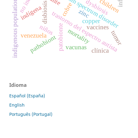
autism spectrum disorder
children
dysbiosis
indigenous population
disbiosis
cobre
indígena
zinc
trastorno del espectro autista
copper
patobionte
niños
vaccines
mortality
tumor
venezuela
pathobiont
vacunas
clínica
Idioma
Español (España)
English
Português (Portugal)