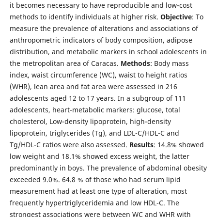
it becomes necessary to have reproducible and low-cost
methods to identify individuals at higher risk.
Objective
: To
measure the prevalence of alterations and associations of
anthropometric indicators of body composition, adipose
distribution, and metabolic markers in school adolescents in
the metropolitan area of Caracas.
Methods
: Body mass
index, waist circumference (WC), waist to height ratios
(WHR), lean area and fat area were assessed in 216
adolescents aged 12 to 17 years. In a subgroup of 111
adolescents, heart-metabolic markers: glucose, total
cholesterol, Low-density lipoprotein, high-density
lipoprotein, triglycerides (Tg), and LDL-C/HDL-C and
Tg/HDL-C ratios were also assessed.
Results
: 14.8% showed
low weight and 18.1% showed excess weight, the latter
predominantly in boys. The prevalence of abdominal obesity
exceeded 9.0%. 64.8 % of those who had serum lipid
measurement had at least one type of alteration, most
frequently hypertriglyceridemia and low HDL-C. The
strongest associations were between WC and WHR with