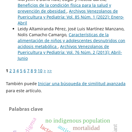
Beneficios de la condición física para la salud y
prevención de obesidad
,
Archivos Venezolanos de
Puericultura y Pediatría: Vol. 85 Núm. 1 (2022): Enero-
Abril
Leidy Altamiranda Pérez, José Luis Martínez Manzano,
Nolis Camacho Camargo,
Características de la
alimentación de niños y adolescentes desnutridos con
acidosis metabólica
,
Archivos Venezolanos de
Puericultura y Pediatría: Vol. 76 Núm. 2 (2013): Abril-
Junio
1
2
3
4
5
6
7
8
9
10
>
>>
También puede
Iniciar una búsqueda de similitud avanzada
para este artículo.
Palabras clave
no indígena
no indigenous population
lactante
infant
mortalidad