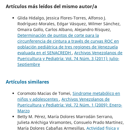
Artículos más leídos del mismo autor/a
Glida Hidalgo, Jessica Flores-Torres, Alfonso J.
Rodríguez-Morales, Edgar Vásquez, Wilmer Sánchez,
Omaira Gollo, Carlos Albano, Alejandro Rísquez,
Determinación de puntos de corte para la
circunferencia de cintura a través de curvas ROC en
población pediátrica de tres regiones de Venezuela
evaluada en el SENACREDH
,
Archivos Venezolanos de
Puericultura y Pediatría: Vol. 74 Núm. 3 (2011): Julio-
Septiembre
Artículos similares
Coromoto Macias de Tomei,
Sindrome metabólico en
niños y adolescentes
,
Archivos Venezolanos de
Puericultura y Pediatría: Vol. 72 Núm. 1 (2009): Enero-
Marzo
Betty M. Pérez, María Dolores Marrodán Serrano,
Julieta Aréchiga Viramontes, Consuelo Prado Martínez,
María Dolores Cabañas Armesillas,
Actividad física y