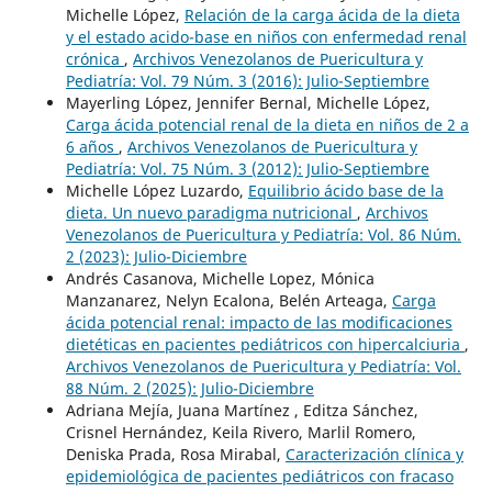
Michelle López,
Relación de la carga ácida de la dieta
y el estado acido-base en niños con enfermedad renal
crónica
,
Archivos Venezolanos de Puericultura y
Pediatría: Vol. 79 Núm. 3 (2016): Julio-Septiembre
Mayerling López, Jennifer Bernal, Michelle López,
Carga ácida potencial renal de la dieta en niños de 2 a
6 años
,
Archivos Venezolanos de Puericultura y
Pediatría: Vol. 75 Núm. 3 (2012): Julio-Septiembre
Michelle López Luzardo,
Equilibrio ácido base de la
dieta. Un nuevo paradigma nutricional
,
Archivos
Venezolanos de Puericultura y Pediatría: Vol. 86 Núm.
2 (2023): Julio-Diciembre
Andrés Casanova, Michelle Lopez, Mónica
Manzanarez, Nelyn Ecalona, Belén Arteaga,
Carga
ácida potencial renal: impacto de las modificaciones
dietéticas en pacientes pediátricos con hipercalciuria
,
Archivos Venezolanos de Puericultura y Pediatría: Vol.
88 Núm. 2 (2025): Julio-Diciembre
Adriana Mejía, Juana Martínez , Editza Sánchez,
Crisnel Hernández, Keila Rivero, Marlil Romero,
Deniska Prada, Rosa Mirabal,
Caracterización clínica y
epidemiológica de pacientes pediátricos con fracaso