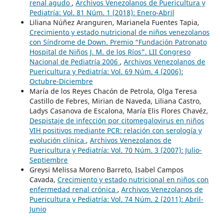
renal agudo
,
Archivos Venezolanos de Puericultura y
Pediatría: Vol. 81 Núm. 1 (2018): Enero-Abril
Liliana Núñez Aranguren, Marianela Fuentes Tapia,
Crecimiento y estado nutricional de niños venezolanos
con Síndrome de Down. Premio “Fundación Patronato
Hospital de Niños J. M. de los Ríos”. LII Congreso
Nacional de Pediatría 2006
,
Archivos Venezolanos de
Puericultura y Pediatría: Vol. 69 Núm. 4 (2006):
Octubre-Diciembre
María de los Reyes Chacón de Petrola, Olga Teresa
Castillo de Febres, Mirian de Naveda, Liliana Castro,
Ladys Casanova de Escalona, María Elis Flores Chavéz,
Despistaje de infección por citomegalovirus en niños
VIH positivos mediante PCR: relación con serología y
evolución clínica
,
Archivos Venezolanos de
Puericultura y Pediatría: Vol. 70 Núm. 3 (2007): Julio-
Septiembre
Greysi Melissa Moreno Barreto, Isabel Campos
Cavada,
Crecimiento y estado nutricional en niños con
enfermedad renal crónica
,
Archivos Venezolanos de
Puericultura y Pediatría: Vol. 74 Núm. 2 (2011): Abril-
Junio