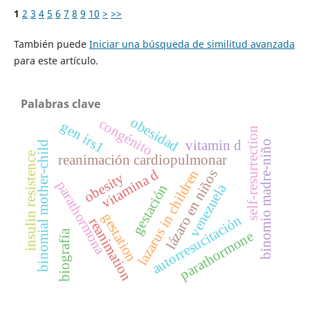
1
2
3
4
5
6
7
8
9
10
>
>>
También puede
Iniciar una búsqueda de similitud avanzada
para este artículo.
Palabras clave
obesidad
congénito
gen irs1
self-resurrection
vitamin d
binomio madre-niño
binomial mother-child
insulin resistence
reanimación cardiopulmonar
vitamina d
lazarus in children
lázaro en niños
obesity
parathormona
venezuela
gestación
gestation
autorresucitación
reanimation
biografía
parathormone