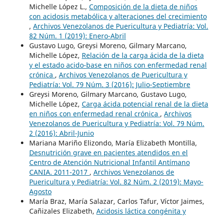
Michelle López L.,
Composición de la dieta de niños
con acidosis metabólica y alteraciones del crecimiento
,
Archivos Venezolanos de Puericultura y Pediatría: Vol.
82 Núm. 1 (2019): Enero-Abril
Gustavo Lugo, Greysi Moreno, Gilmary Marcano,
Michelle López,
Relación de la carga ácida de la dieta
y el estado acido-base en niños con enfermedad renal
crónica
,
Archivos Venezolanos de Puericultura y
Pediatría: Vol. 79 Núm. 3 (2016): Julio-Septiembre
Greysi Moreno, Gilmary Marcano, Gustavo Lugo,
Michelle López,
Carga ácida potencial renal de la dieta
en niños con enfermedad renal crónica
,
Archivos
Venezolanos de Puericultura y Pediatría: Vol. 79 Núm.
2 (2016): Abril-Junio
Mariana Mariño Elizondo, María Elizabeth Montilla,
Desnutrición grave en pacientes atendidos en el
Centro de Atención Nutricional Infantil Antímano
CANIA. 2011-2017
,
Archivos Venezolanos de
Puericultura y Pediatría: Vol. 82 Núm. 2 (2019): Mayo-
Agosto
María Braz, María Salazar, Carlos Tafur, Víctor Jaimes,
Cañizales Elizabeth,
Acidosis láctica congénita y