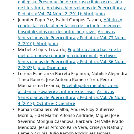
epilepsia. Presentación de un caso clínico y revisión
de literatura
,
Archivos Venezolanos de Puericultura y
Pediatría: Vol. 74 Núm. 2 (2011): Abril-Junio
Jennifer Papp Paz, Isabel Campos Cavada,
Hábitos y
conductas en la alimentación de lactantes menores
hospitalizados por desnutrición grave
,
Archivos
Venezolanos de Puericultura y Pediatría: Vol. 73 Núm.
2 (2010): Abril-Junio
Michelle López Luzardo,
Equilibrio ácido base de la
dieta. Un nuevo paradigma nutricional
,
Archivos
Venezolanos de Puericultura y Pediatría: Vol. 86 Núm.
2 (2023): Julio-Diciembre
Lorena Esperanza Barreto Espinoza, Nahilse Alejandra
Tineo Ramos, José Antonio Romero Toro, Pedro
Macuarisma Lezama,
Encefalopatía metabólica en
acidemia isovalérica: informe de caso
,
Archivos
Venezolanos de Puericultura y Pediatría: Vol. 76 Núm.
4 (2013): Octubre-Diciembre
Román Caballero Villalba, Andrés Eloy Gutiérrez
Morillo, Fidel Martín Alfonso Andrade, Miguel José
Severino Mongua Casanova, Bárbara Del Valle Prado
Mendoza, Jesús Alfonzo Paira Vera, Criseyra Nathaly
Camejo Arrioja, Julio Ramón Rodríguez Gómez,