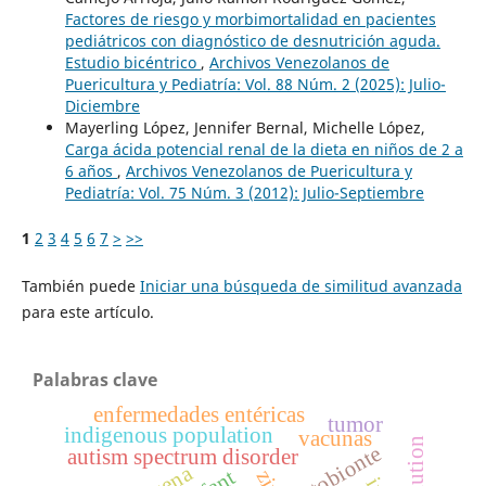
Factores de riesgo y morbimortalidad en pacientes
pediátricos con diagnóstico de desnutrición aguda.
Estudio bicéntrico
,
Archivos Venezolanos de
Puericultura y Pediatría: Vol. 88 Núm. 2 (2025): Julio-
Diciembre
Mayerling López, Jennifer Bernal, Michelle López,
Carga ácida potencial renal de la dieta en niños de 2 a
6 años
,
Archivos Venezolanos de Puericultura y
Pediatría: Vol. 75 Núm. 3 (2012): Julio-Septiembre
1
2
3
4
5
6
7
>
>>
También puede
Iniciar una búsqueda de similitud avanzada
para este artículo.
Palabras clave
enfermedades entéricas
tumor
indigenous population
vacunas
evolution
patobionte
autism spectrum disorder