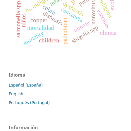
no indígena
infant
zinc
indígena
dysbiosis
norovirus
salmonella spp
cobre
venezuela
vaccines
disbiosis
niños
copper
pathobiont
tumour
shigella spp
mortalidad
mortality
clínica
children
Idioma
Español (España)
English
Português (Portugal)
Información