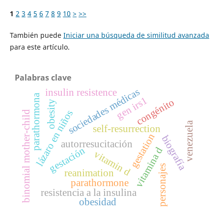
1
2
3
4
5
6
7
8
9
10
>
>>
También puede
Iniciar una búsqueda de similitud avanzada
para este artículo.
Palabras clave
sociedades médicas
insulin resistence
parathormona
gen irs1
congénito
obesity
lázaro en niños
binomial mother-child
venezuela
self-resurrection
gestation
biografía
autorresucitación
gestación
vitamina d
vitamin d
personajes
reanimation
parathormone
resistencia a la insulina
obesidad