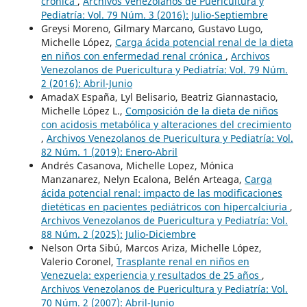
crónica
,
Archivos Venezolanos de Puericultura y
Pediatría: Vol. 79 Núm. 3 (2016): Julio-Septiembre
Greysi Moreno, Gilmary Marcano, Gustavo Lugo,
Michelle López,
Carga ácida potencial renal de la dieta
en niños con enfermedad renal crónica
,
Archivos
Venezolanos de Puericultura y Pediatría: Vol. 79 Núm.
2 (2016): Abril-Junio
AmadaX España, Lyl Belisario, Beatriz Giannastacio,
Michelle López L.,
Composición de la dieta de niños
con acidosis metabólica y alteraciones del crecimiento
,
Archivos Venezolanos de Puericultura y Pediatría: Vol.
82 Núm. 1 (2019): Enero-Abril
Andrés Casanova, Michelle Lopez, Mónica
Manzanarez, Nelyn Ecalona, Belén Arteaga,
Carga
ácida potencial renal: impacto de las modificaciones
dietéticas en pacientes pediátricos con hipercalciuria
,
Archivos Venezolanos de Puericultura y Pediatría: Vol.
88 Núm. 2 (2025): Julio-Diciembre
Nelson Orta Sibú, Marcos Ariza, Michelle López,
Valerio Coronel,
Trasplante renal en niños en
Venezuela: experiencia y resultados de 25 años
,
Archivos Venezolanos de Puericultura y Pediatría: Vol.
70 Núm. 2 (2007): Abril-Junio