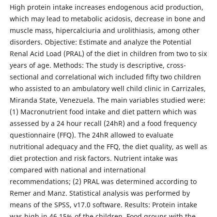
High protein intake increases endogenous acid production,
which may lead to metabolic acidosis, decrease in bone and
muscle mass, hipercalciuria and urolithiasis, among other
disorders. Objective: Estimate and analyze the Potential
Renal Acid Load (PRAL) of the diet in children from two to six
years of age. Methods: The study is descriptive, cross-
sectional and correlational wich included fifty two children
who assisted to an ambulatory well child clinic in Carrizales,
Miranda State, Venezuela. The main variables studied were:
(1) Macronutrient food intake and diet pattern which was
assessed by a 24 hour recall (24hR) and a food frequency
questionnaire (FFQ). The 24hR allowed to evaluate
nutritional adequacy and the FFQ, the diet quality, as well as
diet protection and risk factors. Nutrient intake was
compared with national and international
recommendations; (2) PRAL was determined according to
Remer and Manz. Statistical analysis was performed by
means of the SPSS, v17.0 software. Results: Protein intake
was high in 46,15% of the children. Food groups with the