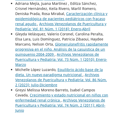
Adriana Mejía, Juana Martínez , Editza Sánchez,
Crisnel Hernández, Keila Rivero, Marlil Romero,
Deniska Prada, Rosa Mirabal,
Caracterización clínica y
epidemiológica de pacientes pediátricos con fracaso
renal agudo
,
Archivos Venezolanos de Puericultura y
Pediatría: Vol. 81 Núm. 1 (2018): Enero-Abril
Gleyda Velásquez, Valerio Coronel, Carolina Peralta,
Elsa Lara, Luis Domínguez, Patricia Zibaoui, Haydee
Marcano, Nelson Orta,
Glomerulonefritis rapidamente
progresiva en el niño. Análisis de la casuistica de un
quinquenio 2004-2009
,
Archivos Venezolanos de
Puericultura y Pediatría: Vol. 73 Núm. 1 (2010): Enero-
Marzo
Michelle López Luzardo,
Equilibrio ácido base de la
dieta. Un nuevo paradigma nutricional
,
Archivos
Venezolanos de Puericultura y Pediatría: Vol. 86 Núm.
2 (2023): Julio-Diciembre
Greysi Melissa Moreno Barreto, Isabel Campos
Cavada,
Crecimiento y estado nutricional en niños con
enfermedad renal crónica
,
Archivos Venezolanos de
Puericultura y Pediatría: Vol. 74 Núm. 2 (2011): Abril-
Junio