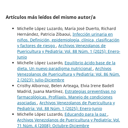
Artículos más leídos del mismo autor/a
Michelle López Luzardo, María José Duerto, Richard
Hernández, Patricia Zibaoui,
Infección urinaria en
niños. Definición, epidemiología, clínica, clasificación
y factores de riesgo
,
Archivos Venezolanos de
Puericultura y Pediatría: Vol. 88 Núm. 1 (2025): Enero-
Junio
Michelle López Luzardo,
Equilibrio ácido base de la
dieta. Un nuevo paradigma nutricional
,
Archivos
Venezolanos de Puericultura y Pediatría: Vol. 86 Núm.
2 (2023): Julio-Diciembre
Cristhy Albornoz, Belen Arteaga, Elvia Irene Badell
Madrid, Juana Martínez,
Estrategias preventivas no
farmacológicas. Profilaxis. Manejo de condiciones
asociadas
,
Archivos Venezolanos de Puericultura y
Pediatría: Vol. 88 Núm. 1 (2025): Enero-Junio
Michelle López Luzardo,
Educando para la paz
,
Archivos Venezolanos de Puericultura y Pediatría: Vol.
71 Núm. 4 (2008): Octubre-Diciembre