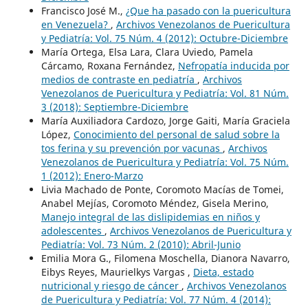
Francisco José M.,
¿Que ha pasado con la puericultura
en Venezuela?
,
Archivos Venezolanos de Puericultura
y Pediatría: Vol. 75 Núm. 4 (2012): Octubre-Diciembre
María Ortega, Elsa Lara, Clara Uviedo, Pamela
Cárcamo, Roxana Fernández,
Nefropatía inducida por
medios de contraste en pediatría
,
Archivos
Venezolanos de Puericultura y Pediatría: Vol. 81 Núm.
3 (2018): Septiembre-Diciembre
María Auxiliadora Cardozo, Jorge Gaiti, María Graciela
López,
Conocimiento del personal de salud sobre la
tos ferina y su prevención por vacunas
,
Archivos
Venezolanos de Puericultura y Pediatría: Vol. 75 Núm.
1 (2012): Enero-Marzo
Livia Machado de Ponte, Coromoto Macías de Tomei,
Anabel Mejías, Coromoto Méndez, Gisela Merino,
Manejo integral de las dislipidemias en niños y
adolescentes
,
Archivos Venezolanos de Puericultura y
Pediatría: Vol. 73 Núm. 2 (2010): Abril-Junio
Emilia Mora G., Filomena Moschella, Dianora Navarro,
Eibys Reyes, Maurielkys Vargas ,
Dieta, estado
nutricional y riesgo de cáncer
,
Archivos Venezolanos
de Puericultura y Pediatría: Vol. 77 Núm. 4 (2014):