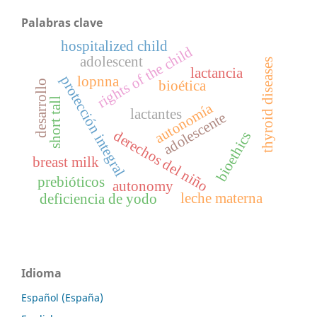
Palabras clave
hospitalized child
rights of the child
adolescent
thyroid diseases
lactancia
lopnna
protección integral
bioética
desarrollo
short tall
autonomía
lactantes
adolescente
derechos del niño
bioethics
breast milk
prebióticos
autonomy
leche materna
deficiencia de yodo
Idioma
Español (España)