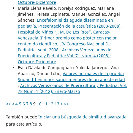
Octubre-Diciembre
María Elena Ravelo, Norelys Rodríguez, Mariana
Jiménez, Teresa Espinette, Manuel Gonzálex, Ángel
Sánchez,
Encefalomielitis aguda diseminada en
pediatría. Presentación de la casuística (2000-2008).
Hospital de Niños “J. M. De Los Ríos”. Caracas-
Venezuela (Primer premio como póster con mejor
contenido científico. LIV Congreso Nacional De
Pediatría, sept. 2008
,
Archivos Venezolanos de
Puericultura y Pediatría: Vol. 71 Núm. 4 (2008):
Octubre-Diciembre
Evila Dávila de Campagnaro, Yoleida Jáuregui, Ana
Aparicio, Danuil Lobo,
Valores normales de la prueba
Sudan III en niños sanos menores de un año de edad
,
Archivos Venezolanos de Puericultura y Pediatría: Vol.
75 Núm. 1 (2012): Enero-Marzo
<<
<
4
5
6
7
8
9
10
11
12
13
>
>>
También puede
Iniciar una búsqueda de similitud avanzada
para este artículo.