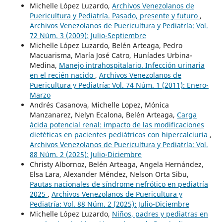
Michelle López Luzardo,
Archivos Venezolanos de
Puericultura y Pediatría. Pasado, presente y futuro
,
Archivos Venezolanos de Puericultura y Pediatría: Vol.
72 Núm. 3 (2009): Julio-Septiembre
Michelle López Luzardo, Belén Arteaga, Pedro
Macuarisma, María José Catro, Huníades Urbina-
Medina,
Manejo intrahospitalario. Infección urinaria
en el recién nacido
,
Archivos Venezolanos de
Puericultura y Pediatría: Vol. 74 Núm. 1 (2011): Enero-
Marzo
Andrés Casanova, Michelle Lopez, Mónica
Manzanarez, Nelyn Ecalona, Belén Arteaga,
Carga
ácida potencial renal: impacto de las modificaciones
dietéticas en pacientes pediátricos con hipercalciuria
,
Archivos Venezolanos de Puericultura y Pediatría: Vol.
88 Núm. 2 (2025): Julio-Diciembre
Christy Albornoz, Belén Arteaga, Angela Hernández,
Elsa Lara, Alexander Méndez, Nelson Orta Sibu,
Pautas nacionales de síndrome nefrótico en pediatría
2025
,
Archivos Venezolanos de Puericultura y
Pediatría: Vol. 88 Núm. 2 (2025): Julio-Diciembre
Michelle López Luzardo,
Niños, padres y pediatras en