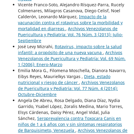
Vicente Franco-Soto, Alejandro Rísquez-Parra, Rucely
Colmenares, Milagros Casanova, Diego Celisf, Noel
Calderón, Leonardo Márquez,
Impacto de la
vacunación contra el rotavirus sobre la morbilidad y
mortalidad en diarreas
,
Archivos Venezolanos de
Puericultura y Pediatría: Vol. 76 Núm. 3 (2013): Julio-
Septiembre
José Levy Mizrahi,
Rotavirus, impacto sobre la salud
infantil: a propósito de una nueva vacuna
,
Archivos
Venezolanos de Puericultura y Pediatría: Vol. 69 Núm.
1 (2006): Enero-Marzo
Emilia Mora G., Filomena Moschella, Dianora Navarro,
Eibys Reyes, Maurielkys Vargas ,
Dieta, estado
nutricional y riesgo de cáncer
,
Archivos Venezolanos
de Puericultura y Pediatría: Vol. 77 Núm. 4 (2014):
Octubre-Diciembre
Angela De Abreu, Rosa Delgado, Diana Díaz, Nydia
Garrido, Ysabel López, Zoralis Medina, Mario Torres,
Elsys Cárdenas, Daisy Pérez, Angel Vidal, Julia
Sánchez,
Seroprevalencia contra Toxocara Canis en
niños de 1 a 6 años con y sin síntomas respiratorios
de Barquisimeto, Venezuela
,
Archivos Venezolanos de