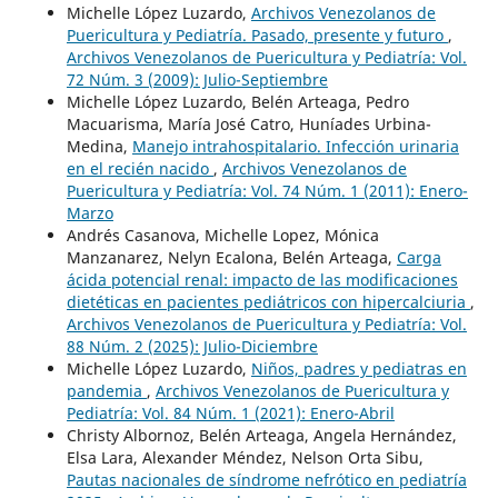
Michelle López Luzardo,
Archivos Venezolanos de
Puericultura y Pediatría. Pasado, presente y futuro
,
Archivos Venezolanos de Puericultura y Pediatría: Vol.
72 Núm. 3 (2009): Julio-Septiembre
Michelle López Luzardo, Belén Arteaga, Pedro
Macuarisma, María José Catro, Huníades Urbina-
Medina,
Manejo intrahospitalario. Infección urinaria
en el recién nacido
,
Archivos Venezolanos de
Puericultura y Pediatría: Vol. 74 Núm. 1 (2011): Enero-
Marzo
Andrés Casanova, Michelle Lopez, Mónica
Manzanarez, Nelyn Ecalona, Belén Arteaga,
Carga
ácida potencial renal: impacto de las modificaciones
dietéticas en pacientes pediátricos con hipercalciuria
,
Archivos Venezolanos de Puericultura y Pediatría: Vol.
88 Núm. 2 (2025): Julio-Diciembre
Michelle López Luzardo,
Niños, padres y pediatras en
pandemia
,
Archivos Venezolanos de Puericultura y
Pediatría: Vol. 84 Núm. 1 (2021): Enero-Abril
Christy Albornoz, Belén Arteaga, Angela Hernández,
Elsa Lara, Alexander Méndez, Nelson Orta Sibu,
Pautas nacionales de síndrome nefrótico en pediatría