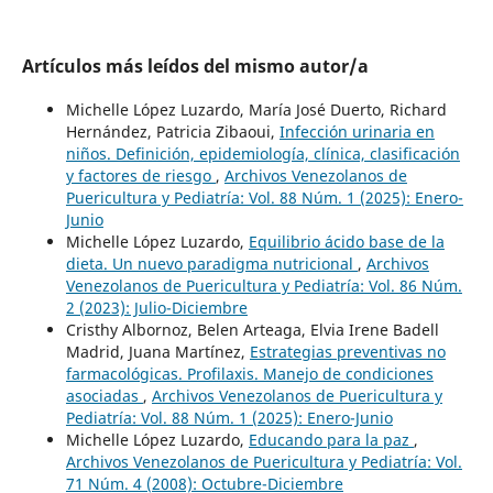
Artículos más leídos del mismo autor/a
Michelle López Luzardo, María José Duerto, Richard
Hernández, Patricia Zibaoui,
Infección urinaria en
niños. Definición, epidemiología, clínica, clasificación
y factores de riesgo
,
Archivos Venezolanos de
Puericultura y Pediatría: Vol. 88 Núm. 1 (2025): Enero-
Junio
Michelle López Luzardo,
Equilibrio ácido base de la
dieta. Un nuevo paradigma nutricional
,
Archivos
Venezolanos de Puericultura y Pediatría: Vol. 86 Núm.
2 (2023): Julio-Diciembre
Cristhy Albornoz, Belen Arteaga, Elvia Irene Badell
Madrid, Juana Martínez,
Estrategias preventivas no
farmacológicas. Profilaxis. Manejo de condiciones
asociadas
,
Archivos Venezolanos de Puericultura y
Pediatría: Vol. 88 Núm. 1 (2025): Enero-Junio
Michelle López Luzardo,
Educando para la paz
,
Archivos Venezolanos de Puericultura y Pediatría: Vol.
71 Núm. 4 (2008): Octubre-Diciembre