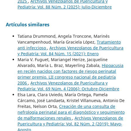
2025
,
Archivos Venezolanos de Puericultura y
Pediatría: Vol. 88 Núm. 2 (2025): Julio-Diciembre
Artículos similares
Tatiana Drummond, Angela Troncone, Marinés
Vancampenhoud, María Graciela López,
Tratamiento
anti infeccioso
,
Archivos Venezolanos de Puericultura
y Pediatría: Vol. 84 Núm. 1S (2021): Enero
Maria V. Fuguet, Mariangel Herize, Jacqueline
Alvarado, María L. Braz, Mayerling Zabala,
Hipoacusia
en recién nacidos con factores de riesgo perinatal
primer premio. LII congreso nacional de pediatría
2006
,
Archivos Venezolanos de Puericultura y
Pediatría: Vol. 69 Núm. 4 (2006): Octubre-Diciembre
Elsa Lara, Clara Uviedo, María Ortega, Pamela
Cárcamo, José Landaeta, Kristel Villanueva, Antonio De
Freitas, Nelson Orta,
Creación de una consulta de
nefrología perinatal para el diagnóstico y seguimiento
de malformaciones renales
,
Archivos Venezolanos de
Puericultura y Pediatría: Vol. 82 Núm. 2 (2019): Mayo-
Agosto