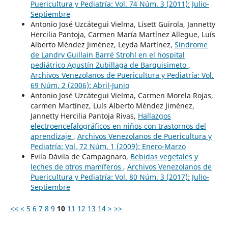
Puericultura y Pediatría: Vol. 74 Núm. 3 (2011): Julio-
Septiembre
Antonio José Uzcátegui Vielma, Lisett Guirola, Jannetty
Hercilia Pantoja, Carmen María Martínez Allegue, Luís
Alberto Méndez Jiménez, Leyda Martínez,
Síndrome
de Landry Guillain Barré Strohl en el hospital
pediátrico Agustín Zubillaga de Barquisimeto
,
Archivos Venezolanos de Puericultura y Pediatría: Vol.
69 Núm. 2 (2006): Abril-Junio
Antonio José Uzcátegui Vielma, Carmen Morela Rojas,
carmen Martínez, Luís Alberto Méndez Jiménez,
Jannetty Hercilia Pantoja Rivas,
Hallazgos
electroencefalográficos en niños con trastornos del
aprendizaje
,
Archivos Venezolanos de Puericultura y
Pediatría: Vol. 72 Núm. 1 (2009): Enero-Marzo
Evila Dávila de Campagnaro,
Bebidas vegetales y
leches de otros mamíferos
,
Archivos Venezolanos de
Puericultura y Pediatría: Vol. 80 Núm. 3 (2017): Julio-
Septiembre
<<
<
5
6
7
8
9
10
11
12
13
14
>
>>