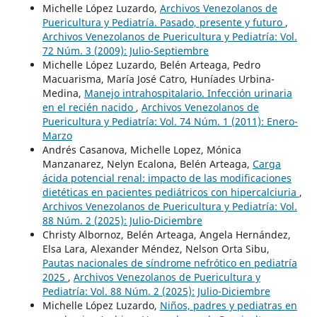
Michelle López Luzardo,
Archivos Venezolanos de
Puericultura y Pediatría. Pasado, presente y futuro
,
Archivos Venezolanos de Puericultura y Pediatría: Vol.
72 Núm. 3 (2009): Julio-Septiembre
Michelle López Luzardo, Belén Arteaga, Pedro
Macuarisma, María José Catro, Huníades Urbina-
Medina,
Manejo intrahospitalario. Infección urinaria
en el recién nacido
,
Archivos Venezolanos de
Puericultura y Pediatría: Vol. 74 Núm. 1 (2011): Enero-
Marzo
Andrés Casanova, Michelle Lopez, Mónica
Manzanarez, Nelyn Ecalona, Belén Arteaga,
Carga
ácida potencial renal: impacto de las modificaciones
dietéticas en pacientes pediátricos con hipercalciuria
,
Archivos Venezolanos de Puericultura y Pediatría: Vol.
88 Núm. 2 (2025): Julio-Diciembre
Christy Albornoz, Belén Arteaga, Angela Hernández,
Elsa Lara, Alexander Méndez, Nelson Orta Sibu,
Pautas nacionales de síndrome nefrótico en pediatría
2025
,
Archivos Venezolanos de Puericultura y
Pediatría: Vol. 88 Núm. 2 (2025): Julio-Diciembre
Michelle López Luzardo,
Niños, padres y pediatras en