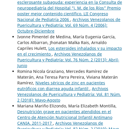
esclerosante subaguda: experiencia en la Consulta de
neuropediatría del Hospital “j. M. de los Ríos” Premio
poster mejor contenido científico. LII Congreso
Nacional de Pediatría 2006
,
Archivos Venezolanos de
Puericultura y Pediatría: Vol. 69 Núm. 4 (2006):
Octubre-Diciembre
Ivonne Pimentel de Medina, María Eugenia García,
Carlos Albarran, Jhonatan Malka Rais, Arnaldo
Capriles Hulett,
Los esteroides inhalados y su impacto
en el crecimiento
,
Archivos Venezolanos de
Puericultura y Pediatría: Vol. 76 Núm. 2 (2013): Abril-
Junio
Romina Nicola Graziano, Mercedes Ramírez de
Materán, Ana Teresa Parra Pereira, Viviana Materán
Ramírez,
Niveles séricos de zinc en pacientes
eutróficos con diarrea aguda infantil
,
Archivos
Venezolanos de Puericultura y Pediatría: Vol. 81 Núm.
2 (2018): Mayo-Agosto
Mariana Mariño Elizondo, María Elizabeth Montilla,
Desnutrición grave en pacientes atendidos en el
Centro de Atención Nutricional Infantil Antímano
CANIA. 2011-2017
,
Archivos Venezolanos de
Puericultura y Pediatría: Vol. 82 Núm. 2 (2019): Mayo-