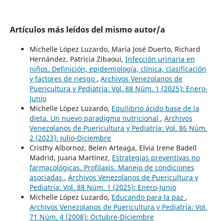
Artículos más leídos del mismo autor/a
Michelle López Luzardo, María José Duerto, Richard
Hernández, Patricia Zibaoui,
Infección urinaria en
niños. Definición, epidemiología, clínica, clasificación
y factores de riesgo
,
Archivos Venezolanos de
Puericultura y Pediatría: Vol. 88 Núm. 1 (2025): Enero-
Junio
Michelle López Luzardo,
Equilibrio ácido base de la
dieta. Un nuevo paradigma nutricional
,
Archivos
Venezolanos de Puericultura y Pediatría: Vol. 86 Núm.
2 (2023): Julio-Diciembre
Cristhy Albornoz, Belen Arteaga, Elvia Irene Badell
Madrid, Juana Martínez,
Estrategias preventivas no
farmacológicas. Profilaxis. Manejo de condiciones
asociadas
,
Archivos Venezolanos de Puericultura y
Pediatría: Vol. 88 Núm. 1 (2025): Enero-Junio
Michelle López Luzardo,
Educando para la paz
,
Archivos Venezolanos de Puericultura y Pediatría: Vol.
71 Núm. 4 (2008): Octubre-Diciembre