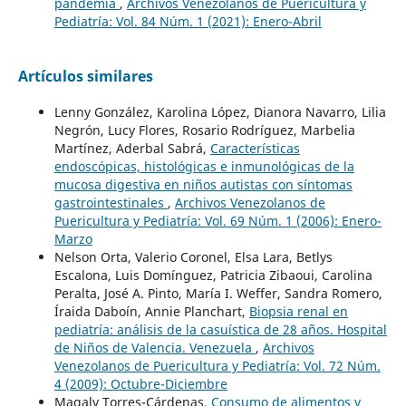
pandemia
,
Archivos Venezolanos de Puericultura y
Pediatría: Vol. 84 Núm. 1 (2021): Enero-Abril
Artículos similares
Lenny González, Karolina López, Dianora Navarro, Lilia
Negrón, Lucy Flores, Rosario Rodríguez, Marbelia
Martínez, Aderbal Sabrá,
Características
endoscópicas, histológicas e inmunológicas de la
mucosa digestiva en niños autistas con síntomas
gastrointestinales
,
Archivos Venezolanos de
Puericultura y Pediatría: Vol. 69 Núm. 1 (2006): Enero-
Marzo
Nelson Orta, Valerio Coronel, Elsa Lara, Betlys
Escalona, Luis Domínguez, Patricia Zibaoui, Carolina
Peralta, José A. Pinto, María I. Weffer, Sandra Romero,
Íraida Daboín, Annie Planchart,
Biopsia renal en
pediatría: análisis de la casuística de 28 años. Hospital
de Niños de Valencia. Venezuela
,
Archivos
Venezolanos de Puericultura y Pediatría: Vol. 72 Núm.
4 (2009): Octubre-Diciembre
Magaly Torres-Cárdenas,
Consumo de alimentos y