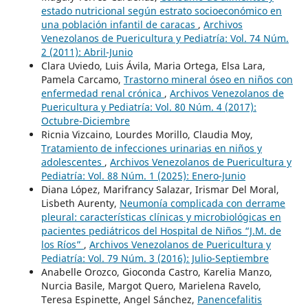
estado nutricional según estrato socioeconómico en
una población infantil de caracas
,
Archivos
Venezolanos de Puericultura y Pediatría: Vol. 74 Núm.
2 (2011): Abril-Junio
Clara Uviedo, Luis Ávila, Maria Ortega, Elsa Lara,
Pamela Carcamo,
Trastorno mineral óseo en niños con
enfermedad renal crónica
,
Archivos Venezolanos de
Puericultura y Pediatría: Vol. 80 Núm. 4 (2017):
Octubre-Diciembre
Ricnia Vizcaino, Lourdes Morillo, Claudia Moy,
Tratamiento de infecciones urinarias en niños y
adolescentes
,
Archivos Venezolanos de Puericultura y
Pediatría: Vol. 88 Núm. 1 (2025): Enero-Junio
Diana López, Marifrancy Salazar, Irismar Del Moral,
Lisbeth Aurenty,
Neumonía complicada con derrame
pleural: características clínicas y microbiológicas en
pacientes pediátricos del Hospital de Niños “J.M. de
los Ríos”
,
Archivos Venezolanos de Puericultura y
Pediatría: Vol. 79 Núm. 3 (2016): Julio-Septiembre
Anabelle Orozco, Gioconda Castro, Karelia Manzo,
Nurcia Basile, Margot Quero, Marielena Ravelo,
Teresa Espinette, Angel Sánchez,
Panencefalitis